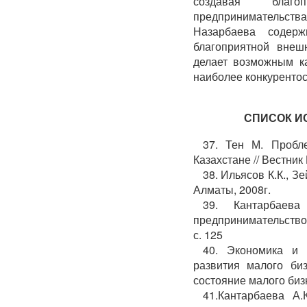
создавая благ
предпринимательств
Назарбаева содер
благоприятной внеш
делает возможным к
наиболее конкурентос
СПИСОК И
37. Тен М. Пробл
Казахстане // Вестник
38. Ильясов К.К., З
Алматы, 2008г.
39. Кантарбаева
предпринимательством
с. 125
40. Экономика и 
развития малого би
состояние малого бизн
41.Кантарбаева А.