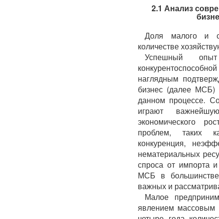
2.1 Анализ совр
бизне
Доля малого и с
количестве хозяйству
Успешный опы
конкурентоспособной
наглядным подтверж
бизнес (далее МСБ)
данном процессе. С
играют важнейшу
экономического ро
проблем, таких ка
конкуренция, неэфф
нематериальных ресу
спроса от импорта и 
МСБ в большинстве 
важных и рассматрив
Малое предприним
явлением массовым 
четыре года количес