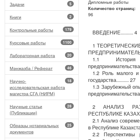
Дипломные работы
Задачи
5
Количество страниц:
96
Книги
2
Контрольные работы
179
ВВЕДЕНИЕ.......... 4
Курсовые работы
1100
1 ТЕОРЕТИЧЕСКИ
ПРЕДПРИНИМАТЕЛЬСТВА
Лабораторная работа
20
1.1 История
предпринимательст
Мәнжазба / Реферат
46
1.2 Роль малого и
государства.......... 27
Научно-
18
1.3 Зарубежный опы
исследовательская работа
предпринимательства....
магистра СГА (НИРМ)
Научные статьи
28
2 АНАЛИЗ РАЗ
(Публикации)
РЕСПУБЛИКЕ КАЗАХСТАН
2.1 Анализ совреме
Образцы нотариальных
25
в Республике Казахстан..
документов
2.2 Перспективы 