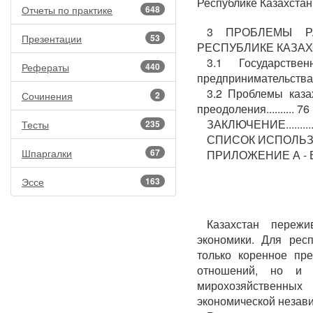
Республике Казахстан....
Отчеты по практике
648
3 ПРОБЛЕМЫ Р
Презентации
53
РЕСПУБЛИКЕ КАЗАХСТАН
3.1 Государств
Рефераты
440
предпринимательства....
3.2 Проблемы каза
Сочинения
2
преодоления.......... 76
ЗАКЛЮЧЕНИЕ..........
Тесты
235
СПИСОК ИСПОЛЬЗОВ
Шпаргалки
67
ПРИЛОЖЕНИЕ А - Виды
Эссе
163
Казахстан переж
экономики. Для рес
только коренное пр
отношений, но и 
мирохозяйственны
экономической незави