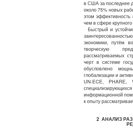
в США за последнее 
около 75% новых раб
этом эффективность 
чем в сфере крупного
Быстрый и устойчи
заинтересованностью
экономики, путём в
творческую пред
рассматриваемых ст
черт в системе гос
обусловлено мощн
глобализации и акти
UN-ECE, PHARE, 
специализирующи
информационной помо
к опыту рассматриваем
2 АНАЛИЗ РА
РЕ