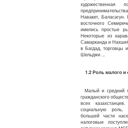
художественная 
предпринимательств
Навакет, Баласагун.
восточного Семиреч
имелись простые ры
Некоторые из кара
Самарканда и Нахшеб
в Багдад, торговцы 
Шельджи ...
1.2 Роль малого и
Малый и средний б
гражданского обществ
всех казахстанце
социальную роль, 
большей части насе
налоговые поступл