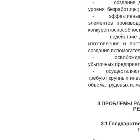
- создание допо
уровня безработицы;
- эффективный ин
элементов производ
конкурентоспособност
- содействие дея
изготовления и пос
создания вспомогате
- освобождение 
убыточных предприяти
- осуществляют ин
требуют крупных инве
объема трудовых и, м
3 ПРОБЛЕМЫ Р
РЕ
3.1 Государств