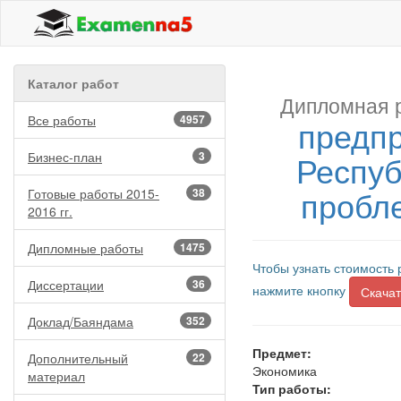
Каталог работ
Дипломная 
Все работы
4957
предпр
Респуб
Бизнес-план
3
пробл
Готовые работы 2015-
38
2016 гг.
Дипломные работы
1475
Чтобы узнать стоимость 
Диссертации
36
нажмите кнопку
Скачат
Доклад/Баяндама
352
Предмет:
Дополнительный
22
Экономика
материал
Тип работы: