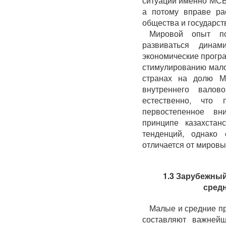
ситуации именно МСБ 
а потому вправе ра
общества и государст
Мировой опыт по
развиваться динам
экономические прогр
стимулированию мало
странах на долю 
внутреннего валов
естественно, что 
первостепенное вн
принципе казахста
тенденций, однако
отличается от мировых
1.3 Зарубежный
сред
Малые и средние пр
составляют важнейш