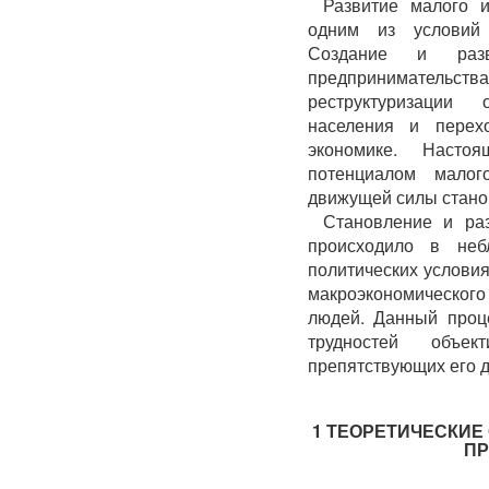
Развитие малого и
одним из условий 
Создание и раз
предприниматель
реструктуризации 
населения и перех
экономике. Насто
потенциалом малог
движущей силы стано
Становление и раз
происходило в небл
политических условия
макроэкономическог
людей. Данный проц
трудностей объек
препятствующих его д
1 ТЕОРЕТИЧЕСКИЕ
ПР