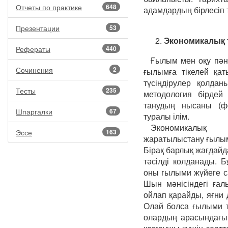
Отчеты по практике
648
адамдардың бірлесіп 
Презентации
53
2.
Экономикалық т
Рефераты
440
Ғылым мен оқу пән
Сочинения
2
ғылымға тікелей қат
түсіңдірулер қолда
Тесты
235
методология бірдей
танудың нысаны (фо
Шпаргалки
67
туралы ілім.
Экономикалық п
Эссе
163
жаратылыстану ғылым
Бірақ барлық жағдайд
тәсілді колданады. Бұ
оны гылыми жүйеге са
Шын мәнісіндегі ғал
ойлап қарайды, яғни 
Олай болса ғылыми т
олардың арасындағы