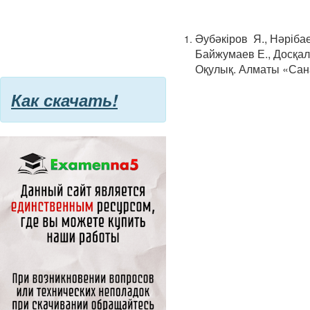
Әубәкіров Я., Нәрібае
Байжумаев Е., Досқал
Оқулық. Алматы «Сана
Как скачать!