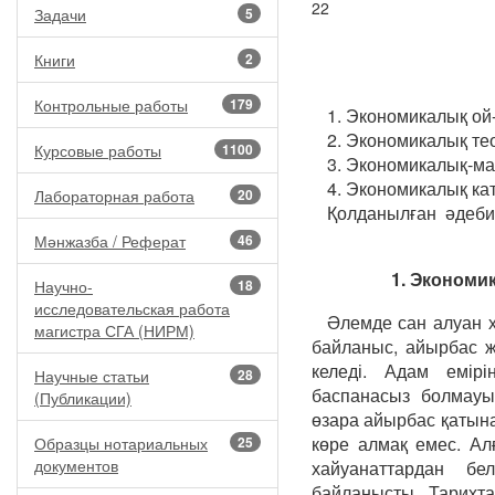
22
Задачи
5
Книги
2
Контрольные работы
179
1. Экономикалық ой-п
2. Экономикалық теор
Курсовые работы
1100
3. Экономикалық-мате
4. Экономикалық кате
Лабораторная работа
20
Қолданылған әдебиетт
Мәнжазба / Реферат
46
1. Экономи
Научно-
18
исследовательская работа
Әлемде сан алуан х
магистра СГА (НИРМ)
байланыс, айырбас жү
келеді. Адам емір
Научные статьи
28
баспанасыз болмауы 
(Публикации)
өзара айырбас қатын
көре алмақ емес. А
Образцы нотариальных
25
документов
хайуанаттардан бе
байланысты. Тарихта