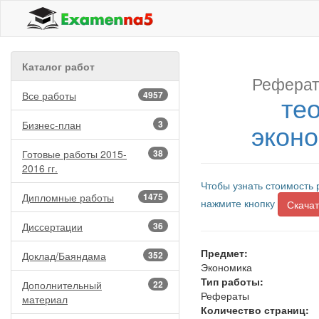
Каталог работ
Реферат
Все работы
4957
те
экон
Бизнес-план
3
Готовые работы 2015-
38
2016 гг.
Чтобы узнать стоимость 
Дипломные работы
1475
нажмите кнопку
Скачат
Диссертации
36
Предмет:
Доклад/Баяндама
352
Экономика
Тип работы:
Дополнительный
22
Рефераты
материал
Количество страниц: