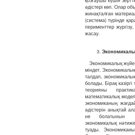
қозғаушы күшін зерт
әдістері көп. Олар об
жинақталған материа
(система) түрінде қа
перименттер жүргізу
жасау.
3.
Экономикалық
Экономикалық жүйені 
міндет. Экономикалық
талдап, экономикалық
болады. Бірақ казіргі
теорияны практи
математикалық модел
экономиканың жағдай
әдістерін анықтай ал
не болатынын қа
экономикалық нәтижес
туады. Экономикаиы