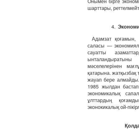
Онымен бірге экономи
шарттары, реттелмейт
4.
Экономи
Адамзат қоғамын, 
саласы — экономиял
сауатты азаматт
ынталандыратыны сө
мәселелерінен мағ
қатарына. жатқызбақ т
жауап бере алмайды.
1985 жылдан бастап 
экономикалық сапа
ұлттардың қоғамды
эконокикалық ой-пікі
Қолда