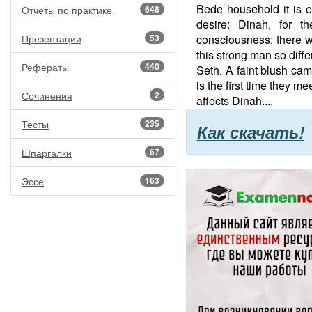
Bede household it is e
Отчеты по практике
648
desire: Dinah, for the
Презентации
53
consciousness; there w
this strong man so diffe
Рефераты
440
Seth. A faint blush ca
is the first time they m
Сочинения
2
affects Dinah....
Тесты
235
Как скачать!
Шпаргалки
67
Эссе
163