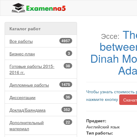
Каталог работ
Th
Эссе:
Все работы
4957
between
Dinah Mor
Бизнес-план
3
Ada
Готовые работы 2015-
38
2016 гг.
Дипломные работы
1475
Чтобы узнать стоимость 
Диссертации
36
нажмите кнопку
Скачат
Доклад/Баяндама
352
Предмет:
Дополнительный
22
Английский язык
материал
Тип работы: