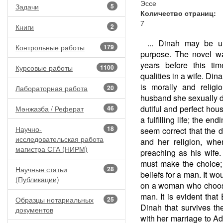
Эссе
Задачи
5
Количество страниц:
7
Книги
2
... Dinah may be u
Контрольные работы
179
purpose. The novel was
years before this tim
Курсовые работы
1100
qualities in a wife. Di
is morally and religi
Лабораторная работа
20
husband she sexually d
dutiful and perfect hou
Мәнжазба / Реферат
46
a fulfilling life; the en
Научно-
18
seem correct that the
исследовательская работа
and her religion, whe
магистра СГА (НИРМ)
preaching as his wife
must make the choice;
Научные статьи
28
beliefs for a man. It wo
(Публикации)
on a woman who chooses
man. It is evident that
Образцы нотариальных
25
Dinah that survives th
документов
with her marriage to Ada