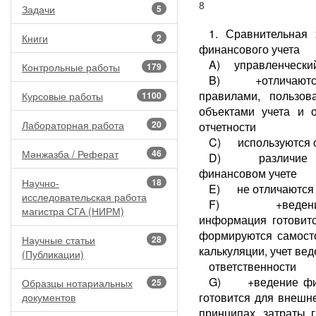
8
Задачи
5
1. Сравнительная 
Книги
2
финансового учета
A) управленческий
Контрольные работы
179
B) +отличаются о
правилами, пользов
Курсовые работы
1100
объектами учета и о
Лабораторная работа
20
отчетности
C) используются о
Мәнжазба / Реферат
46
D) различие в п
финансовом учете
Научно-
18
E) не отличаются
исследовательская работа
F) +ведение уп
магистра СГА (НИРМ)
информация готовитс
формируются самосто
Научные статьи
28
калькуляции, учет вед
(Публикации)
ответственности
G) +ведение фина
Образцы нотариальных
25
готовится для внешн
документов
принципах, затраты 