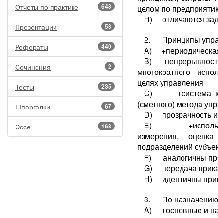
Отчеты по практике
648
целом по предприяти
Н) отличаются зада
Презентации
53
2. Принципы управ
Рефераты
440
A) +периодическа
B) непрерывность 
Сочинения
2
многократного исп
целях управления
Тесты
235
C) +система комм
(сметного) метода уп
Шпаргалки
67
D) прозрачность 
E) +использова
Эссе
163
измерения, оценка
подразделений субъе
F) аналогичны при
G) передача прика
Н) идентичны прин
3. По назначению 
A) +основные и н