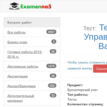
Каталог работ
Т
Тест:
Все работы
4957
Управ
В
Бизнес-план
3
Готовые работы 2015-
38
2016 гг.
Чтобы узнать стоимость 
Дипломные работы
1475
нажмите кнопку
Скачат
Диссертации
36
Предмет:
Доклад/Баяндама
352
Бухгалтерский учет
Тип работы:
Дополнительный
22
Тесты
материал
Количество страниц: