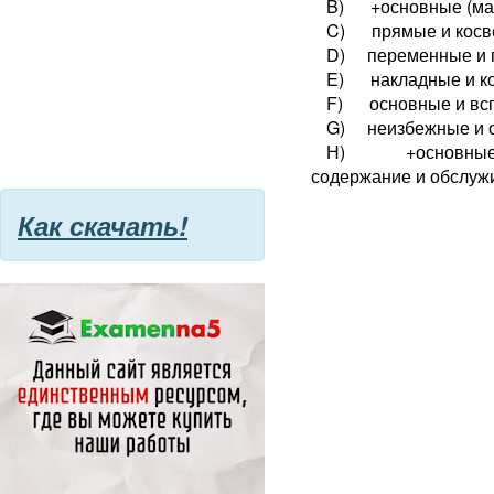
B) +основные (мат
C) прямые и косве
D) переменные и 
E) накладные и к
F) основные и вс
G) неизбежные и 
Н) +основные и 
содержание и обслужи
Как скачать!