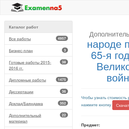
Каталог работ
Дополнитель
Все работы
4957
народе п
65-я г
Бизнес-план
3
Велик
Готовые работы 2015-
38
2016 гг.
войн
Дипломные работы
1475
Диссертации
36
Чтобы узнать стоимость 
Доклад/Баяндама
352
нажмите кнопку
Скачат
Дополнительный
22
материал
Предмет: