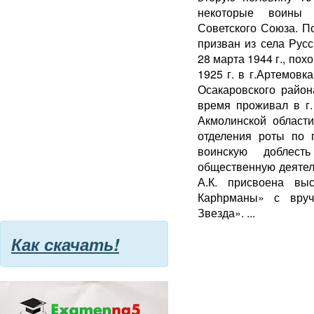
некоторые воины 
Советского Союза. П
призван из села Рус
28 марта 1944 г., пох
1925 г. в г.Артемовк
Осакаровского район
время проживал в г.
Акмолинской области
отделения роты по п
воинскую доблест
общественную деятель
А.К. присвоена вы
Карһрманы» с вруч
Звезда». ...
Как скачать!