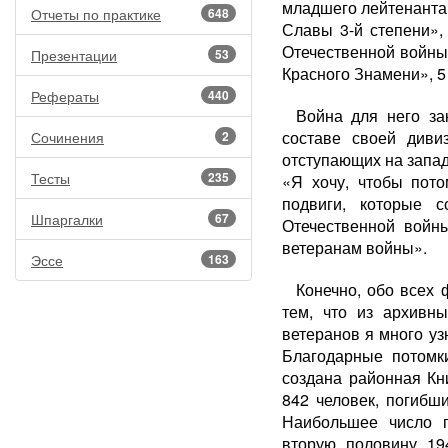
младшего лейтенанта,
Отчеты по практике
648
Славы 3-й степени»,
Отечественной войны 
Презентации
53
Красного Знамени», 5
Рефераты
440
Война для него за
составе своей диви
Сочинения
2
отступающих на запад
Тесты
235
«Я хочу, чтобы пот
подвиги, которые 
Шпаргалки
67
Отечественной войн
ветеранам войны».
Эссе
163
Конечно, обо всех 
тем, что из архивн
ветеранов я много уз
Благодарные потомк
создана районная Кн
842 человек, погибш
Наибольшее число 
вторую половину 19