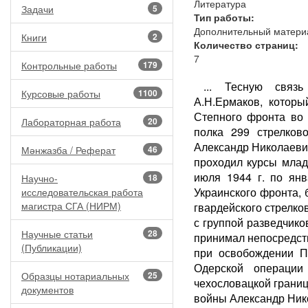
Литература
Задачи
5
Тип работы:
Дополнительный матери
Книги
2
Количество страниц:
7
Контрольные работы
179
... Тесную связ
Курсовые работы
1100
А.Н.Ермаков, которы
Степного фронта во 
Лабораторная работа
20
полка 299 стрелков
Александр Николаеви
Мәнжазба / Реферат
46
проходил курсы млад
июля 1944 г. по янв
Научно-
18
Украинского фронта, 
исследовательская работа
магистра СГА (НИРМ)
гвардейского стрелков
с группой разведчико
Научные статьи
28
принимал непосредств
(Публикации)
при освобождении П
Одерской операции
Образцы нотариальных
25
чехословацкой границ
документов
войны Александр Нико