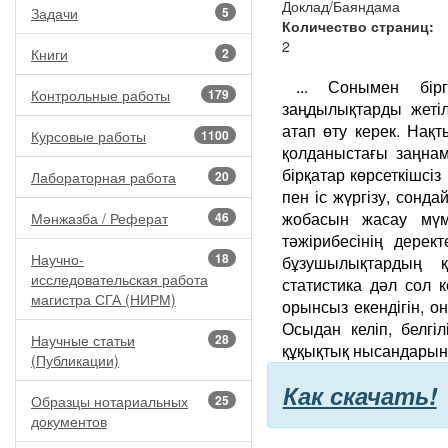
Доклад/Баяндама
Задачи
5
Количество страниц:
2
Книги
2
... Сонымен бір
Контрольные работы
179
заңдылықтарды жетіл
атап өту керек. Нақ
Курсовые работы
1100
қолданыстағы заңнам
бірқатар көрсеткішсі
Лабораторная работа
20
пен іс жүргізу, сонда
жобасын жасау мүмк
Мәнжазба / Реферат
46
тәжірибесінің дерек
Научно-
18
бұзушылықтардың қ
исследовательская работа
статистика дәл сол 
магистра СГА (НИРМ)
орынсыз екендігін, он
Осыдан келіп, белгі
Научные статьи
28
құқықтық нысандарын і
(Публикации)
Как скачать!
Образцы нотариальных
25
документов