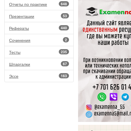
Отчеты по практике
648
Презентации
53
Рефераты
440
Сочинения
2
Тесты
235
Шпаргалки
67
Эссе
163