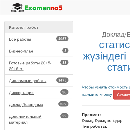
Каталог работ
Доклад/
Все работы
4957
статис
жүзіндегі
Бизнес-план
3
стат
Готовые работы 2015-
38
2016 гг.
Дипломные работы
1475
Чтобы узнать стоимость 
Диссертации
36
нажмите кнопку
Скачат
Доклад/Баяндама
352
Предмет:
Дополнительный
22
Құқық, Құқық негіздері
материал
Тип работы: