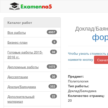
Каталог работ
Доклад/Бая
Все работы
4957
фор
Бизнес-план
3
Готовые работы 2015-
38
Чтобы узнать стоимость 
2016 гг.
нажмите кнопку
Скачат
Дипломные работы
1475
Предмет:
Диссертации
36
Политология
Тип работы:
Доклад/Баяндама
352
Доклад/Баяндама
Количество страниц:
Дополнительный
22
20
материал