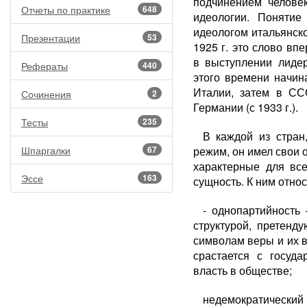
подчинением челове
Отчеты по практике
648
идеологии. Понятие
идеологом итальянск
Презентации
53
1925 г. это слово вп
в выступлении лиде
Рефераты
440
этого времени начин
Италии, затем в СС
Сочинения
2
Германии (с 1933 г.).
Тесты
235
В каждой из стран
Шпаргалки
67
режим, он имел свои 
характерные для вс
Эссе
163
сущность. К ним отно
- однопартийность
структурой, претенд
символам веры и их в
срастается с госуд
власть в обществе;
недемократический 