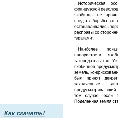
Историческая ос
французской революци
якобинцы не прояв
средств борьбы со 
останавливались пер
расправы со сторонни
“врагами”.
Наиболее показ
напористости як
законодательство. У
якобинцев предусмот
земель, конфискованн
был принят декрет
захваченные д
предусматривающий 
том случае, если 
Поделенная земля ста
Как скачать!