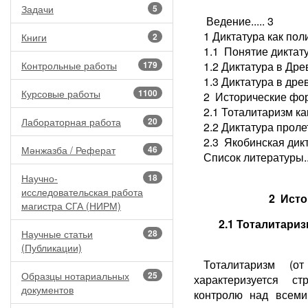
Задачи
5
Ведение..... 3
1 Диктатура как поли
Книги
2
1.1 Понятие диктатур
Контрольные работы
179
1.2 Диктатура в Древ
1.3 Диктатура в древ
Курсовые работы
1100
2 Исторические форм
2.1 Тоталитаризм ка
Лабораторная работа
20
2.2 Диктатура пролета
2.3 Якобинская диктат
Мәнжазба / Реферат
46
Список литературы....
Научно-
18
исследовательская работа
2 Ист
магистра СГА (НИРМ)
2.1 Тоталитари
Научные статьи
28
(Публикации)
Тоталитаризм (от
Образцы нотариальных
25
характеризуется с
документов
контролю над всеми