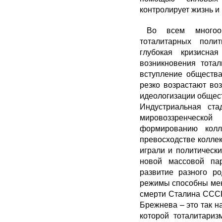
контролирует жизнь и
Во всем многоо
тоталитарных поли
глубокая кризисна
возникновения тота
вступление общества
резко возрастают в
идеологизации общест
Индустриальная ста
мировоззренческой
формированию колле
превосходстве колле
играли и политически
новой массовой пар
развитие разного р
режимы способны мен
смерти Сталина СССР
Брежнева – это так н
которой тоталитариз