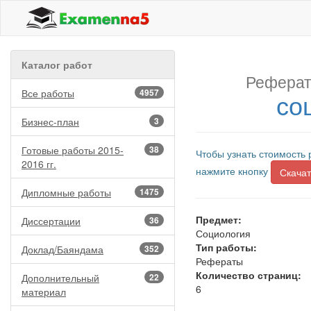
Каталог работ
Реферат
Все работы
4957
со
Бизнес-план
3
Готовые работы 2015-
38
Чтобы узнать стоимость 
2016 гг.
нажмите кнопку
Скачат
Дипломные работы
1475
Предмет:
Диссертации
36
Социология
Тип работы:
Доклад/Баяндама
352
Рефераты
Количество страниц:
Дополнительный
22
6
материал