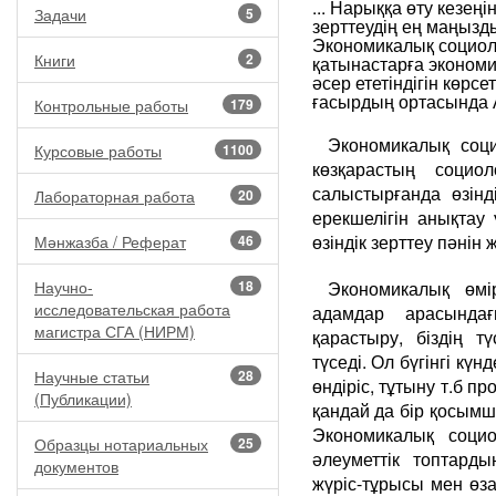
... Нарыққа өту кезең
Задачи
5
зерттеудің ең маңызды
Экономикалық социоло
Книги
2
қатынастарға эконом
әсер ететіндігін көрс
ғасырдың ортасында 
Контрольные работы
179
Экономикалық соц
Курсовые работы
1100
көзқарастың социо
салыстырғанда өзінд
Лабораторная работа
20
ерекшелігін анықтау
өзіндік зерттеу пәнін 
Мәнжазба / Реферат
46
Научно-
18
Экономикалық өмі
исследовательская работа
адамдар арасында
магистра СГА (НИРМ)
қарастыру, біздің тү
түседі. Ол бүгінгі кү
Научные статьи
28
өндіріс, тұтыну т.б 
(Публикации)
қандай да бір қосым
Экономикалық социо
Образцы нотариальных
25
әлеуметтік топтарды
документов
жүріс-тұрысы мен өза