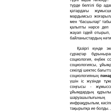
түрде белгілі бір а
қатардағы жұмысш
мардымсыз жоғарыла
мен “басшылар” таб
қалыпты нәрсе деп 
жауап іздей отырып,
байланыстардың нәти
Қазіргі күнде эк
сұрақтар бұрыныра
социология, еңбек с
социологиясы, ұйым
секілді шектес бағытт
социологияның
пәна
үшін іс жүзінде тұ
соңғысы - жұмыссы
ұйымдардың құрылы
шаруашылығының қ
инфрақұрылым, кәсіпк
тақырыпқа ие болды. .