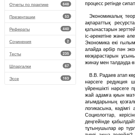
процесс ретінде сипа
Отчеты по практике
648
Экономикалық теор
Презентации
53
ақпараттық ресурс
қатынастарын зерттей
Рефераты
440
іс-әрекетіне және әле
Сочинения
2
Экономика екі ғылым
алайда әрбір пән эк
Тесты
235
көзқарастарын ұсыны
жинау мен талдауда ө
Шпаргалки
67
В.В. Радаев атап кө
Эссе
163
нәрсеге редукция ш
үйреншікті нәрсеге п
жай адамға қиын мат
ағымдарының қозғалы
логикасына, кәдімгі 
Социологтар, керісі
деңгейінде қабылдай
тұтынушылар әр түрл
түрлі ақша төлейді? 