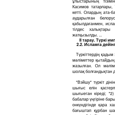
ұлыстарының тізім
Касимов татарлары,
кетті. Олардың ата-
аударылған белору
қабылдағанмен, исла
тілдес халықтары
жатқызылды. ...
ІІ тарау. Түркі 
2.2. Исламға дейін
Түркіттердің қадым 
мәліметтер қытайдың
жазылған. Ол мәлі
шолақ болғандықтан да
"Вэйшу" түркіт діні
шығыс елін қасгер
шығыеган кіреді; *2
бабалар үңгіріне бар
онкүндігінде қара х
бағыштап құрбан ша