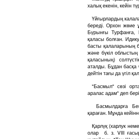
халық екенін, кейін т
Үйғырлардың калал
береді. Орхон жөие 
Бүрынғы Турфанға, 
қаласы болған. Идику
басты қалаларының бі
және бүкіл облыстың 
қаласының) солтүст
аталды. Бұдан басқа
дейтін тағы да үгіл қ
"Басмыл" сөзі орт
аралас адам" деп бер
Басмылдарға Беш
қараған. Мұнда кейін
Қарлүқ (харлук нем
олар б. з. VIII ғас