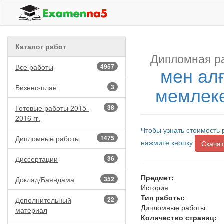
Каталог работ
Дипломная р
Все работы
4957
мен ал
мемлеке
Бизнес-план
3
Готовые работы 2015-
38
2016 гг.
Чтобы узнать стоимость 
Дипломные работы
1475
нажмите кнопку
Скачат
Диссертации
36
Предмет:
Доклад/Баяндама
352
История
Тип работы:
Дополнительный
22
Дипломные работы
материал
Количество страниц: