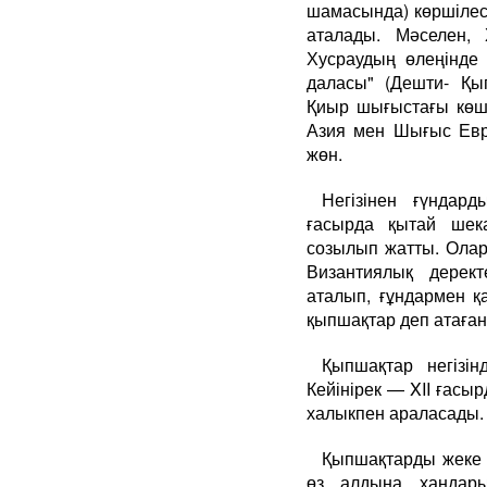
шамасында) көршілес 
аталады. Мәселен,
Хусраудың өлеңінде
даласы" (Дешти- Қып
Қиыр шығыстағы көшп
Азия мен Шығыс Евро
жөн.
Негізінен ғүндард
ғасырда қытай шек
созылып жатты. Олард
Византиялық дерек
аталып, ғұндармен қ
қыпшақтар деп атаған
Қыпшақтар негізін
Кейінірек — XII ғасы
халыкпен араласады.
Қыпшақтарды жеке 
өз алдына хандары