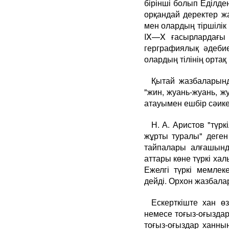
бірінші болып Еділде
орқандай деректер ж
мен олардың тіршілік 
IX—X ғасырлардағы 
герграфиялық әдебие
олардың тілінің ортақ 
Қытай жазбаларынд
"жин, жуань-жуань, ж
атауымен ешбір сәике
Н. А. Аристов "түр
жұрты туралы" деген 
тайпалары алғашынд
аттары көне түркі ха
Ежелгі түркі мемлек
дейді. Орхон жазбала
Ескерткіште хан ө
немесе тоғыз-оғызда
тоғыз-оғыздар ханны