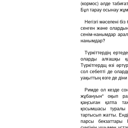
(кормос) әлде табиға
Бұл тарау осынау жұм
Негізгі мәселені бі
сенген және олардың
сенім-нанымдар арал
нанымдар?
Түркіттердің ертед
оларды алғашқы қ
Түркітгердщ өзі әртү
сол себепті де олар
уақыттың өзге де дін
Римде ол кезде со
жұбануын" оқып ра
қаңсыған қатпа та
қосымшасы туралы 
тартысып жатты. Енді
парсы бекзаттары 
сүңгінің ұшымен ұст