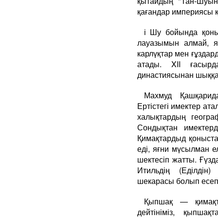
қытайдың "Тан-Шуын
қағандар империясы қ
і Шу бойында қоныс
лауазымын алмай, я
карлүқтар мен ғұздард
атады. XII ғасыр
династиясынан шыққан
Махмуд Қашқарид
Ертістегі имектер ата
халықтардың геогра
Сондықтан имектер
Қимақтардыд қоныст
еді, яғни мүс
шектесіп жатты. Ғүзд
Итильдің (Еділдін
шекарасы болып есеп
Қыпшақ — қимақт
дейтініміз, қыпша