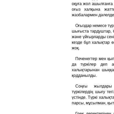
оқуға жол ашылғанға 
оғыз халқына жатт
жазбалармен дәлелде
Оғыздар немесе түрк
шығыста тардуштар, б
және үйғырларды сенім
кезде бұл халықтар ө
жоқ.
Печенегтер мен қы
да түркілер деп а
халықтарынан шыққа
қодданылды.
Соңғы жылдары л
түркілердің шығу те
үстінде. Түркі халықт
парсы, мұсылман, қыт
Грек деректерінен 