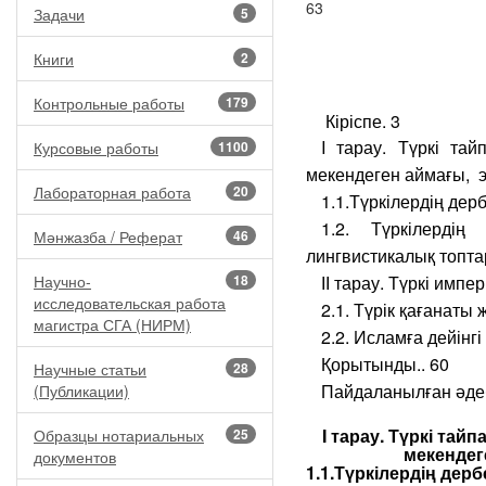
63
Задачи
5
Книги
2
Контрольные работы
179
Кіріспе. 3
I тарау. Түркі та
Курсовые работы
1100
мекендеген аймағы, э
Лабораторная работа
20
1.1.Түркілердің дер
1.2. Түркілердің
Мәнжазба / Реферат
46
лингвистикалық топт
Научно-
18
ІІ тарау. Түркі имп
исследовательская работа
2.1. Түрік қағанаты
магистра СГА (НИРМ)
2.2. Исламға дейінг
Қорытынды.. 60
Научные статьи
28
Пайдаланылған әдеби
(Публикации)
I тарау. Түркі та
Образцы нотариальных
25
мекендег
документов
1.1.Түркілердің дер