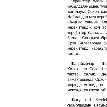
Керейіттер одағы 
қабылдағанымен, түрк
жағалауы, Орхон өзе
Наймандар мен керейі
Шыңғыс ханның алд
керейіттердің қол а
керейіттер баскалар
болған. Сонымен бір
Орта Баласағүнда би
керейіттерді карақ
тастаған.
Жалайырлар — Шың
Хилок пен Селенгі ө
тектес халық. Дә
аймақтарында, Орхон 
жерінде мекеидеген.
мекендеген ежелгі уй
Шығу тегі белгі
ғасырлардың басынд