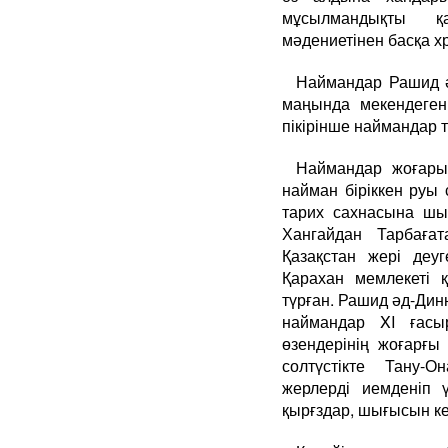
мұсылмандықты 
мәдениетінен басқа х
Наймандар Рашид ә
маңында мекендеген
пікірінше наймандар тү
Наймандар жоғары
найман біріккен руы 
тарих сахнасына шы
Хангайдан Тарбаға
Қазақстан жері деу
Қарахан мемлекеті 
түрған. Рашид әд-Дин
наймандар XI ғасы
өзендерінің жоғарғы
солтүстікте Тану-О
жерлерді иемденіп ү
қырғздар, шығысын кер