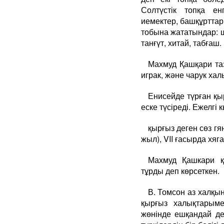
Солтүстік топқа ен
иемектер, башқұрттар,
тобына жататындар: ші
танғүт, хитай, табғаш.
Махмуд Қашқари таза
играк, және чарук ха
Енисейде түрған қы
еске түсіреді. Ежелгі
қырғыз деген сөз гян
жыл), VII ғасырда хяг
Махмуд Қашкари қ
тұрды деп көрсеткен.
В. Томсон аз халқын
қырғыз халықтарыме
жөнінде ешқандай де