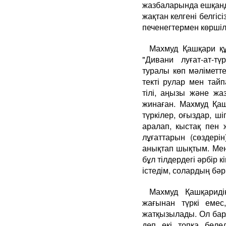
жазбаларында ешқанд
жақтан келгені белгіс
печенегтермен көршіл
Махмуд Қашқари құр
"Дивани луғат-ат-түр
туралы көп мәліметте
текті рулар мен тай
тілі, аңызы және жа
жинаған. Махмуд Қа
түркілер, оғыздар, ш
аралап, кыстақ пен
лұғаттарын (сөздерін
анықтап шықтым. Мен 
бұл тілдердегі әрбір
істедім, солардың бәр
Махмуд Қашқариді
жағынан түркі емес
жатқызылады. Ол барл
деп екі топқа бөле