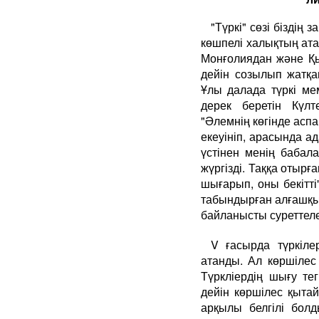
"Түркі" сөзі біздің
көшпелі халықтың ата
Монғолиядан және Қы
дейін созылып жатқа
Ұлы далада түркі мемл
дерек беретін Күлт
"Әлемнің көгінде асп
екеуініп, арасында 
үстінен менің бабал
жүргізді. Таққа отырғ
шығарып, оны бекітті
табындырған алғашқы 
байланысты суреттеле
V ғасырда түркіл
атанды. Ал көршілес
Түркліердің шығу те
дейін көршілес қытай
арқылы белгілі бол