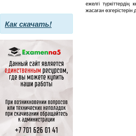
ежелгі түркіттердің
жасаған өзгерістерін д
Как скачать!