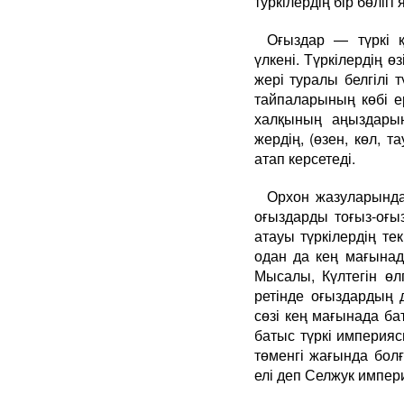
туркілердің бір бөлігі
Оғыздар — түркі қ
үлкені. Түркілердің 
жері туралы белгілі т
тайпаларының көбі ер
халқының аңыздарын
жердің, (өзен, көл, т
атап керсетеді.
Орхон жазуларында
оғыздарды тоғыз-оғы
атауы түркілердің те
одан да кең мағынад
Мысалы, Күлтегін өл
ретінде оғыздардың 
сөзі кең мағынада ба
батыс түркі империя
төменгі жағында бол
елі деп Селжук импер