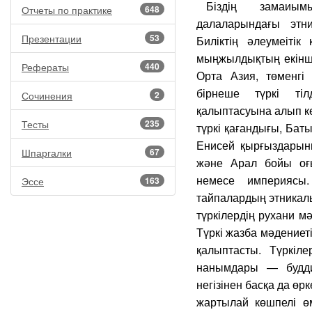
Біздің замаиы
Отчеты по практике
648
далаларындағы этни
Презентации
53
Биліктің әлеумеіті
мыңжылдықтың екінші
Рефераты
440
Орта Азия, төменгі
бірнеше түркі ті
Сочинения
2
қалыптасуына алып ке
Тесты
235
түркі қағандығы, Баты
Енисей қырғыздарыны
Шпаргалки
67
және Арал бойы оғ
немесе империясы.
Эссе
163
тайпалардың этникалық
түркілердің рухани м
Түркі жазба мәдениеті
қалыптасты. Түркіле
нанымдары — буддиз
негізінен басқа да өр
жартылай көшпелі ө