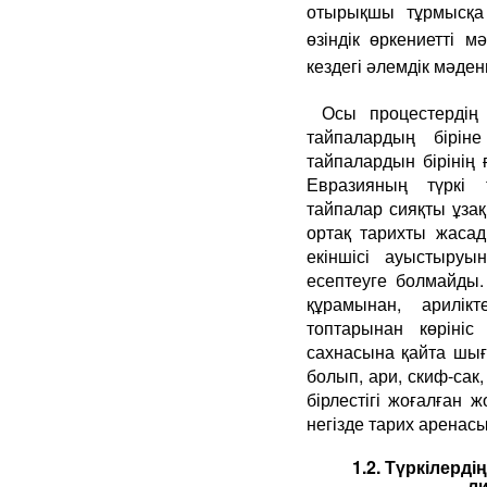
отырықшы тұрмысқа
өзіндік өркениетті 
кездегі әлемдік мәден
Осы процестердің
тайпалардың біріне
тайпалардын бірінің 
Евразияның түркі 
тайпалар сияқты ұзақ
ортақ тарихты жаса
екіншісі ауыстыру
есептеуге болмайды
құрамынан, арилікт
топтарынан көрініс
сахнасына қайта шығ
болып, ари, скиф-сак
бірлестігі жоғалған ж
негізде тарих аренасы
1.2. Түркілерді
л