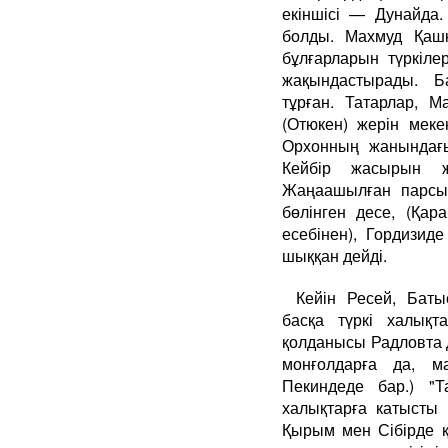
екіншісі — Дунайда.
болды. Махмуд Қашқ
бұлғарларын түркіле
жақындастырады. Ба
тұрған. Татарлар, 
(Отюкен) жерін мек
Орхонның жанындағы 
Кейбір жасырын ж
Жаңаашылған парсы 
бөлінген десе, (Қар
есебінен), Гордизид
шыққан дейді.
Кейін Ресей, Бат
басқа түркі халықт
қолданысы Радловта д
монғолдарға да, ма
Пекиндеде бар.) "Т
халықтарға катысты 
Қырым мен Сібірде 