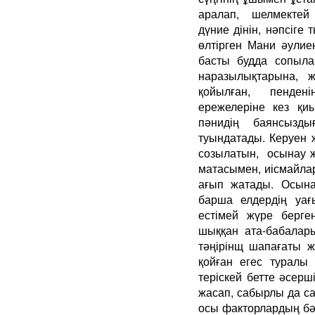
аралап, шелмектей
дүние дінін, нәпсіге
өлтірген Мани әулие
басты будда сопыла
наразылықтарына,
қойылған, пенде
ережелеріне кез қи
пәнидің баянсызд
туындатады. Керуен 
созылатын, осынау 
матасымен, иісмайла
ағып жатады. Осын
барша елдердің уағ
естімей жүре берг
шыққан ата-бабалары
тәңірінщ шапағаты 
қойған егес туралы 
теріскей бетте әсер
жасап, сабырлы да са
осы факторлардың бәр