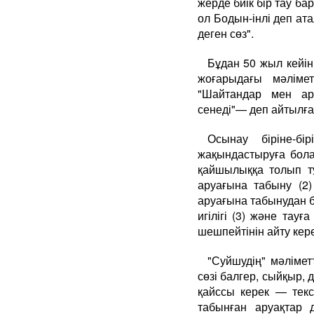
жерде биік бір тау ба
ол Бодын-інлі деп ат
деген сөз".
Бұдан 50 жыл кейін
жоғарыдағы мәлімет
"Шайтандар мен ару
сенеді"— деп айтылға
Осынау біріне-б
жақындастыруға бола
қайшылыққа толып тұ
аруағына табыну (2)
аруағына табынудан б
игілігі (3) және тау
шешпейтінін айту кере
"Суйшудің" мәлімет
сөзі балгер, сыйқыр, д
қайссы керек — текс
табынған аруақтар 