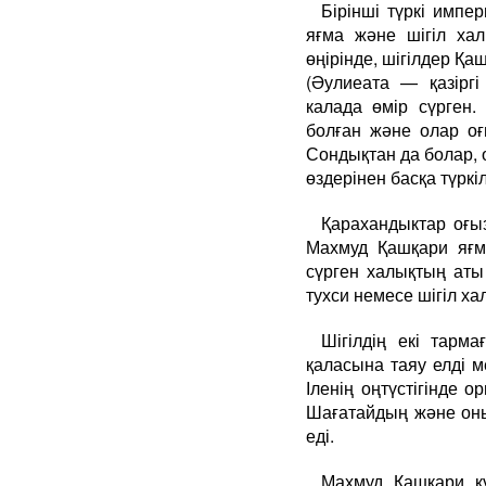
Бірінші түркі импе
яғма және шігіл хал
өңірінде, шігілдер 
(Әулиеата — қазіргі
калада өмір сүрген.
болған және олар о
Сондықтан да болар, 
өздерінен басқа түркіл
Қарахандыктар оғы
Махмуд Қашқари яғма
сүрген халықтың аты
тухси немесе шігіл ха
Шігілдің екі тарм
қаласына таяу елді м
Іленің оңтүстігінде
Шағатайдың және оны
еді.
Махмуд Қашқари к