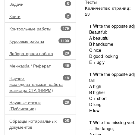
Тесты
Задачи
5
Количество страниц:
23
Книги
2
Т Write the opposite adj
Контрольные работы
179
Beautiful;
A beautiful
Курсовые работы
1100
B handsome
C nice
Лабораторная работа
20
D good-looking
E + ugly
Мәнжазба / Реферат
46
Т Write the opposite adj
Научно-
18
tall
исследовательская работа
A high
магистра СГА (НИРМ)
B higher
C + short
Научные статьи
28
D long
(Публикации)
E low
Образцы нотариальных
25
Т Write the missing verb
документов
… the tango;
A play