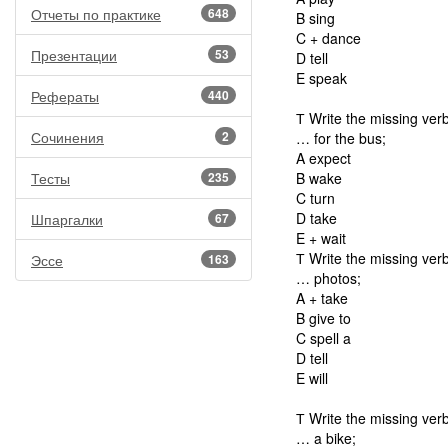
Отчеты по практике
648
B sing
C + dance
Презентации
53
D tell
E speak
Рефераты
440
Т Write the missing verb
Сочинения
2
… for the bus;
A expect
Тесты
235
B wake
C turn
D take
Шпаргалки
67
E + wait
Т Write the missing verb
Эссе
163
… photos;
A + take
B give to
C spell a
D tell
E will
Т Write the missing verb
… a bike;