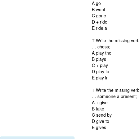
A go
B went
C gone
D + ride
E ride a
Т Write the missing verb
… chess;
A play the
B plays
C + play
D play to
E play in
Т Write the missing verb
… someone a present;
A + give
B take
C send by
D give to
E gives