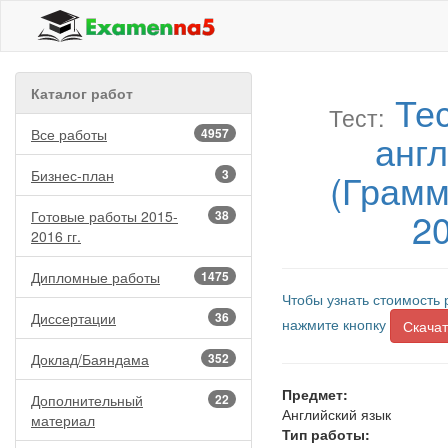
Каталог работ
Те
Тест:
Все работы
4957
анг
(Грамм
Бизнес-план
3
20
Готовые работы 2015-
38
2016 гг.
Дипломные работы
1475
Чтобы узнать стоимость 
Диссертации
36
нажмите кнопку
Скачат
Доклад/Баяндама
352
Предмет:
Дополнительный
22
Английский язык
материал
Тип работы: