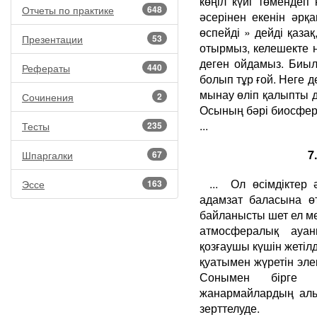
көңіл күйі төмендеп 
Отчеты по практике
648
әсерінен екенін әрқа
өспейді » дейді қазақ
Презентации
53
отырмыз, келешекте 
деген ойдамыз. Биы
Рефераты
440
болып тұр ғой. Неге де
мынау өліп қалыпты д
Сочинения
2
Осының бәрі биосфер
...
Тесты
235
7
Шпаргалки
67
... Ол өсімдіктер 
Эссе
163
адамзат баласына өт
байланысты шет ел ме
атмосфералық ауан
қозғаушы күшін жетілд
қуатымен жүретін эле
Сонымен бірге 
жанармайлардың аль
зерттелуде.