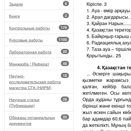
Кіріспе. 3
Задачи
5
1. Ауа - өмір арқауы.
Книги
2
2. Арал дағдарысы..
3. Қайран Нарын.......
Контрольные работы
179
4. Қазақстан терит
5. Байқоңыр ғарыш 
Курсовые работы
1100
6. Радиациялық ахуа
7. Таза ауа – тіршілі
Лабораторная работа
20
Қорытынды.. 25
Мәнжазба / Реферат
46
4. Қазақстан 
... Әскерге шақыры
Научно-
18
қызметке жарамсыз
исследовательская работа
қалған, кейбір ба
магистра СГА (НИРМ)
жетілмеген. Осы кел
Орда ауданы тұрғынд
Научные статьи
28
(Публикации)
бірінші және екінші 
жыл өскен сайын көб
Образцы нотариальных
25
бар адамдар 60,6 па
документов
да жеткілікті. Мұның 