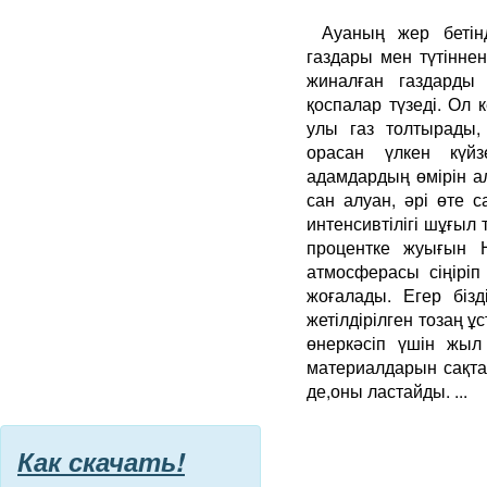
Ауаның жер бетін
газдары мен түтінне
жиналған газдарды
қоспалар түзеді. Ол 
улы газ толтырады,
орасан үлкен күйз
адамдардың өмірін а
сан алуан, әрі өте 
интенсивтілігі шұғыл
процентке жуығын 
атмосферасы сіңіріп
жоғалады. Егер бізд
жетілдірілген тозаң 
өнеркәсіп үшін жыл
материалдарын сақтағ
де,оны ластайды. ...
Как скачать!