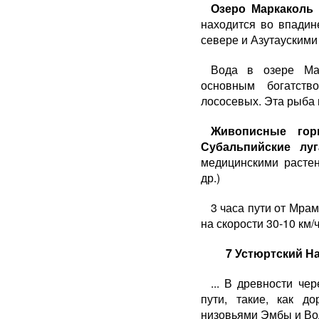
Озеро Маркаколь
находится во впадин
севере и Азутаускими
Вода в озере Мар
основным богатст
лососевых. Эта рыба в
Живописные гор
Субальпийские луг
медицинскими растен
др.)
3 часа пути от Мра
на скорости 30-10 км/ч. 
7 Устюртский 
... В древности че
пути, такие, как д
низовьями Эмбы и Вол