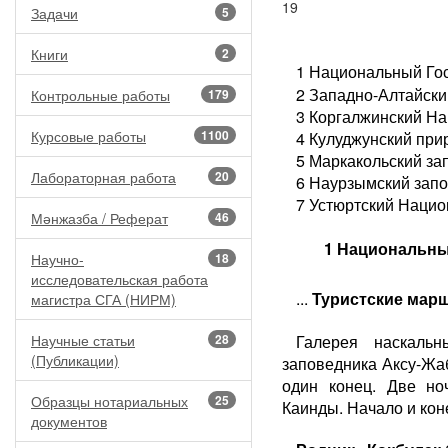
19
Задачи
5
Книги
2
1 Национальный Гос
2 Западно-Алтайск
Контрольные работы
179
3 Коргалжинский На
Курсовые работы
1100
4 Кулуджунский при
5 Маркакольский за
Лабораторная работа
20
6 Наурзымский запо
7 Устюртский Наци
Мәнжазба / Реферат
46
1 Национальны
Научно-
18
исследовательская работа
...
Туристские мар
магистра СГА (НИРМ)
Научные статьи
28
Галерея наскальн
(Публикации)
заповедника Аксу-Жа
один конец. Две но
Образцы нотариальных
25
Каинды. Начало и кон
документов