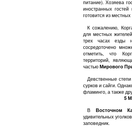
питание). Хозяева г
иностранных гостей
готовится из местных
К сожалению, Корг
для местных жителей
трех часах езды 
сосредоточено множ
отметить, что Ко
территорий, являющ
частью
Мирового Пр
Девственные степи 
сурков и сайги. Одна
фламинго, а также друг
5 М
В
Восточном Ка
удивительных уголко
заповедник.