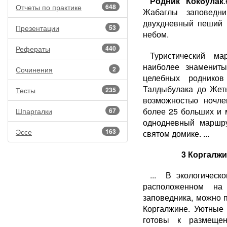
Родник Кокбулак
Отчеты по практике
648
Жабаглы заповедн
двухдневный пеший 
Презентации
53
небом.
Рефераты
440
Туристический ма
наиболее знаменит
Сочинения
2
целебных роднико
Талдыбулака до Жет
Тесты
235
возможностью ночле
более 25 больших и 
Шпаргалки
67
однодневный маршр
Эссе
163
святом домике. ...
3 Коргалж
... В экологичес
расположенном на
заповедника, можно 
Коргалжине. Уютные
готовы к размещен