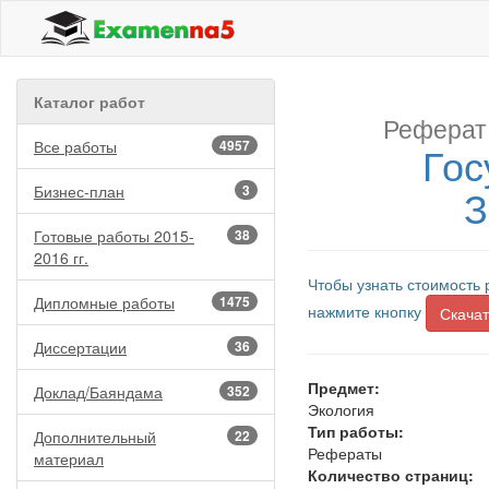
Каталог работ
Реферат
Все работы
4957
Гос
З
Бизнес-план
3
Готовые работы 2015-
38
2016 гг.
Чтобы узнать стоимость 
Дипломные работы
1475
нажмите кнопку
Скачат
Диссертации
36
Предмет:
Доклад/Баяндама
352
Экология
Тип работы:
Дополнительный
22
Рефераты
материал
Количество страниц: