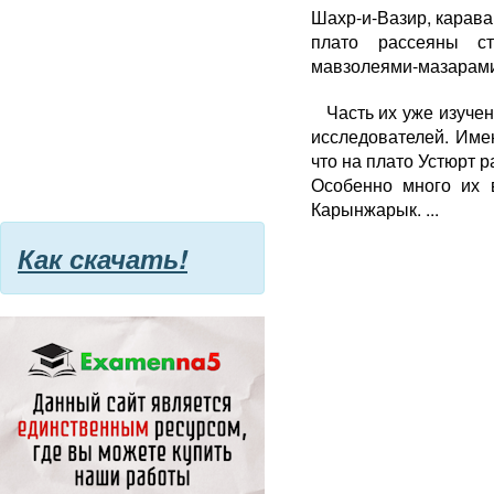
Шахр-и-Вазир, карава
плато рассеяны с
мавзолеями-мазарами
Часть их уже изуче
исследователей. Име
что на плато Устюрт 
Особенно много их 
Карынжарык. ...
Как скачать!