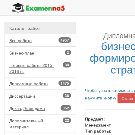
Каталог работ
Дипломна
Все работы
4957
бизне
формиро
Бизнес-план
3
стра
Готовые работы 2015-
38
2016 гг.
Дипломные работы
1475
Чтобы узнать стоимость 
Диссертации
36
нажмите кнопку
Скачат
Доклад/Баяндама
352
Предмет:
Дополнительный
22
Менеджмент
материал
Тип работы: