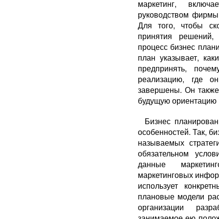
маркетинг, включ
руководством фирмы,
Для того, чтобы ск
принятия решений, 
процесс бизнес плани
план указывает, ка
предпринять, поче
реализацию, где о
завершены. Он также
будущую ориентацию 
Бизнес планирован
особенностей. Так, би
называемых стратег
обязательном услов
данные маркетин
маркетинговых информ
использует конкрет
плановые модели рас
организации разр
занимаемое ею полож