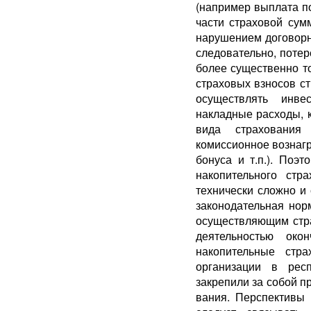
(например выплата п
части стра­ховой су
нарушением договорн
следователь­но, поте
более су­щественно т
страховых взносов с
осуществлять инв
накладные расходы, 
вида страхования 
комиссионное вознагр
бонуса и т.п.). Поэ
накопительного стр
технически сложно и
законодательная но
осуществляющим стра
деятельностью око
накопительные стра
организации в рес
закрепили за собой п
вания. Перспективы 