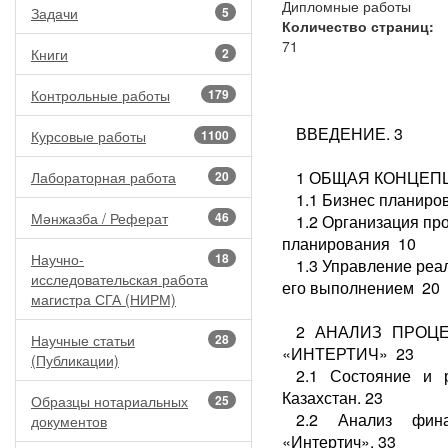
Дипломные работы
Задачи
5
Количество страниц:
71
Книги
2
Контрольные работы
179
ВВЕДЕНИЕ. 3
Курсовые работы
1100
1 ОБЩАЯ КОНЦЕП
Лабораторная работа
20
1.1 Бизнес планиров
Мәнжазба / Реферат
46
1.2 Организация пр
планирования 10
Научно-
18
1.3 Управление реа
исследовательская работа
его выполнением 20
магистра СГА (НИРМ)
2 АНАЛИЗ ПРОЦ
Научные статьи
28
«ИНТЕРТИЧ» 23
(Публикации)
2.1 Состояние и 
Казахстан. 23
Образцы нотариальных
25
2.2 Анализ фина
документов
«Интертич». 33