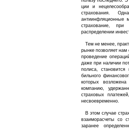
ции и нецелесообр
страхо­вания. Од
антиинфляционные м
страхование, при 
распределении инвес
Тем не менее, прак
рынке позволяет нам 
проведение операци
даже при наличии пот
полиса, становится
бильного финансовог
ко­торых возложена
компанию, удержан
страховых плате­же
несвоевременно.
В этом случае стра
взаиморасчеты со с
заранее определен