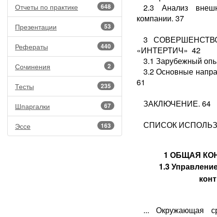
Отчеты по практике
648
2.3 Анализ внеш
компании. 37
Презентации
53
3 СОВЕРШЕНСТВ
Рефераты
440
«ИНТЕРТИЧ» 42
3.1 Зарубежный опы
Сочинения
2
3.2 Основные напра
61
Тесты
235
ЗАКЛЮЧЕНИЕ. 64
Шпаргалки
67
СПИСОК ИСПОЛЬЗ
Эссе
163
1 ОБЩАЯ КО
1.3 Управлени
конт
... Окружающая с