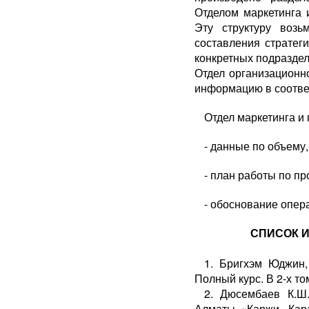
Отделом маркетинга 
Эту структуру воз
составления стратег
конкретных подраздел
Отдел организационн
информацию в соотве
Отдел маркетинга и
- данные по объему
- план работы по пр
- обоснование опера
СПИСОК 
1. Бригхэм Юджин,
Полный курс. В 2-х том
2. Дюсембаев К.Ш
Алматы. «Каржи - Кар