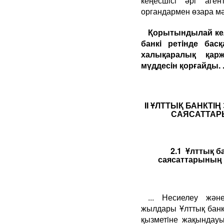
кеңесшiсi әрi аге
органдармен өзара мә
Қорытындылай кел
банкi ретiнде бас
халықаралық қар
мүддесiн қорғайды. .
II ҰЛТТЫҚ БАНКТІ
САЯСАТТАР
2.1 Ұлттық б
саясаттарының 
... Несиелеу жә
жылдары Ұлттық банк
қызметiне жақындауы