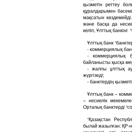
қызметiн реттеу б
құралдарымен бәсеке
мақсатын көздемейдi
және басқа да неси
келiп, Ұлттық банкiнi 
Ұлттық банк “банктер
- коммерциялық бан
- коммерциялық ба
байланысты қысқа мер
- жалпы ұлттық а
жүргiзедi;
- банктердiң қызмет
Ұлттық банк – комм
– несиелiк мекемеле
Орталық банктердi “с
“Қазақстан Респуб
былай жазылған: ҚР-ны