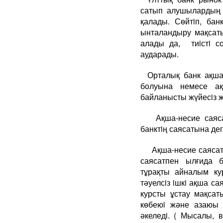
сатып алушылардың р
қалады. Сөйтiп, ба
ынталандыру мақсаты
алады да, тиiстi с
аударады.
Орталық банк ақш
болуына немесе ақ
байланысты жүйесiз ж
Ақша-несие саясаты
банктiң саясатына де
Ақша-несие саясат
саясатпен ылғида 
тұрақты айналым ку
тәуелсiз iшкi ақша с
курсты ұстау мақсат
көбеюi және азаюы 
әкеледi. ( Мысалы, 