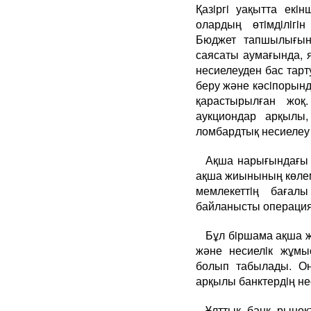
Қазiргi уақытта екiн
олардың өтiмдiлiгi
Бюджет тапшылығын
саясаты аумағында, я
несиелеуден бас тарт
беру және кәсiпорынд
қарастырылған жоқ
аукциондар арқылы
ломбардтық несиелеу 
Ақша нарығындағы 
ақша жиынының көлемi
мемлекеттiң бағал
байланысты операциял
Бұл бiршама ақша ж
және несиелiк жұмыс
болып табылады. Он
арқылы банктердiң не
Ұлттық банк рынок