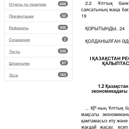
2.2 Ұлттық банк
Отчеты по практике
648
саясатының жаңа бағ
19
Презентации
53
Рефераты
440
ҚОРЫТЫНДЫ.. 24
Сочинения
2
ҚОЛДАНЫЛҒАН ӘДЕ
Тесты
235
I ҚАЗАҚСТАН Р
ҚАЛЫПТАС
Шпаргалки
67
Эссе
163
1.2 Қазақста
экономикадағы 
... ҚР-ның Ұлттық 
мақсаты экономиканы
қамтамасыз ету және 
жағдай жасау, есеп