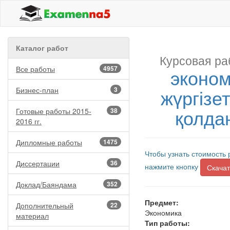
Каталог работ
Курсовая ра
Все работы
4957
эконом
жүргізе
Бизнес-план
3
қолда
Готовые работы 2015-
38
2016 гг.
Дипломные работы
1475
Чтобы узнать стоимость 
Диссертации
36
нажмите кнопку
Скачат
Доклад/Баяндама
352
Предмет:
Дополнительный
22
Экономика
материал
Тип работы: