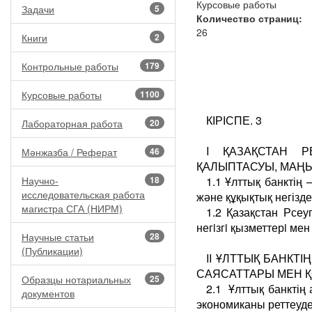
Курсовые работы
Задачи
5
Количество страниц:
26
Книги
2
Контрольные работы
179
Курсовые работы
1100
КІРІСПЕ. 3
Лабораторная работа
20
I ҚАЗАҚСТАН Р
Мәнжазба / Реферат
46
ҚАЛЫПТАСУЫ, МАҢЫ
Научно-
18
1.1 Ұлттық банктің
исследовательская работа
және құқықтық негізде
магистра СГА (НИРМ)
1.2 Қазақстан Рсеу
негiзгi қызметтерi ме
Научные статьи
28
(Публикации)
II ҰЛТТЫҚ БАНКТ
САЯСАТТАРЫ МЕН Қ
Образцы нотариальных
25
2.1 Ұлттық банктің
документов
экономиканы реттеуде