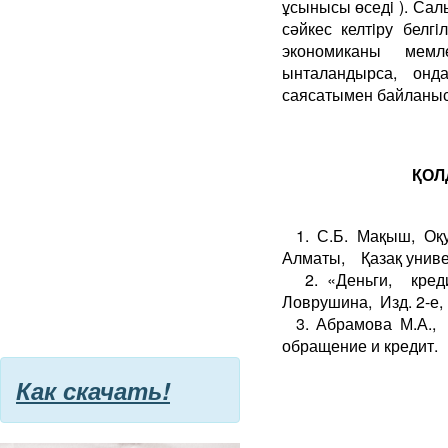
ұсынысы өседi ). Сал
сәйкес келтiру белг
экономиканы мемл
ынталандырса, онда
саясатымен байланыст
ҚОЛ
1. С.Б. Мақыш, О
Алматы, Қазақ универс
2. «Деньги, кр
Ловрушина, Изд. 2-е, 
3. Абрамова М.А.
обращение и кредит. У
Как скачать!