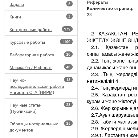
Рефераты
Задачи
5
Количество страниц:
23
Книги
2
Контрольные работы
179
2 ҚАЗАҚСТАН Р
ЖІКТЕЛУІ ЖӘНЕ ӨНД
Курсовые работы
1100
2.1. Қазақстан
сипаттамасы және жік
Лабораторная работа
20
2.2. Тың және тыңа
динамикасы және оны
Мәнжазба / Реферат
46
2.3. Тың жерлерді
Научно-
18
нәтижелілігі 4
исследовательская работа
2.4. Тың жерлерді иг
магистра СГА (НИРМ)
2.5. Қазақстан рес
құрамы және жіктелуі.
Научные статьи
28
2.6. Жер қорының а
(Публикации)
2.7.Ауылшаруашылы
2.8. Табиғи мал азы
Образцы нотариальных
25
2.9. Жерлердің мели
документов
2.9.1. Ластанған ж