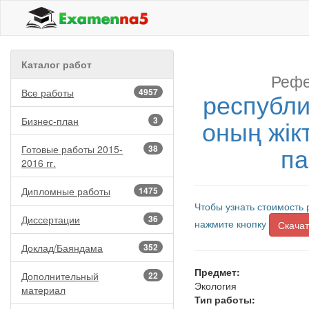
Каталог работ
Рефе
Все работы
4957
республи
оның жікт
Бизнес-план
3
п
Готовые работы 2015-
38
2016 гг.
Дипломные работы
1475
Чтобы узнать стоимость 
Диссертации
36
нажмите кнопку
Скачат
Доклад/Баяндама
352
Предмет:
Дополнительный
22
Экология
материал
Тип работы: