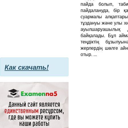
пайда болып, таби
пайдалануда, бір 
суармалы алқаптары
тұздануы және улы х
ауылшаруашылық да
байқалады. Бұл айм
теңдіктің бұзылуы
жерлердің шөлге ай
отыр. ...
Как скачать!