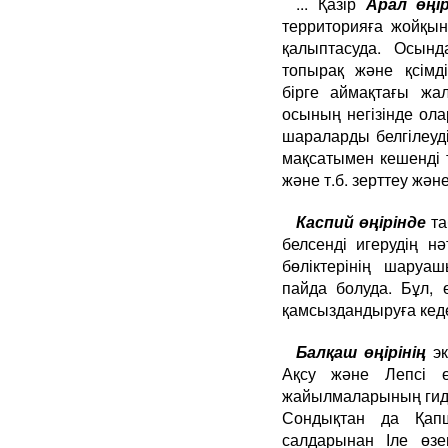
... Қазір
Арал өңір
территорияға жойқын
қалыптасуда. Осын
топырақ және қсімд
бірге аймақтағы жа
осының негізінде ол
шараларды белгілеуді
мақсатымен кешенді 
және т.б. зерттеу жән
Каспий өңірінде
та
белсенді игерудің н
бөліктерінің шару
пайда болуда. Бұл, 
қамсыздандыруға кеде
Балқаш өңірінің
эк
Ақсу және Лепсі өз
жайылмаларының гидр
Сондықтан да Қап
салдарынан Іле өзе