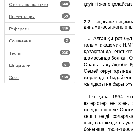
қауіпті және қолайсыз
Отчеты по практике
648
Презентации
53
2.2. Тың және тыңайм
динамикасы және он
Рефераты
440
... Алғашқы рет бұ
Сочинения
2
ғалым академик Н.М.
Қазақстанда егістік
Тесты
235
шамасында болған. Ос
Оралға таяу Ақтөбе, 
Шпаргалки
67
Семей округтарында 
жерлердегі бидай егі
Эссе
163
жылдары не бары 5% қ
Тек қана 1954 жыл
өзгерістер енгізген
жылдың ішінде Солтүс
көшіп келді, солард
ның сол кездегі ауы
бойынша 1954-1960ж