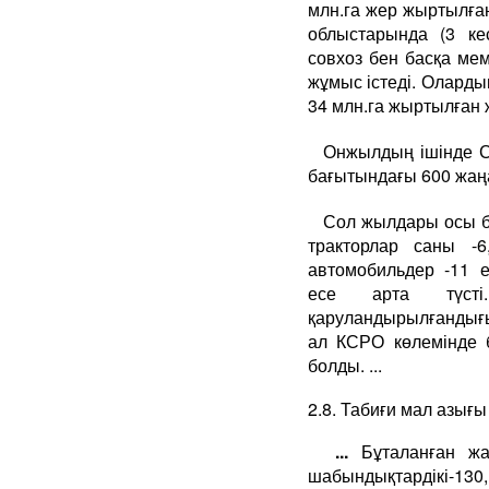
млн.га жер жыртылған
облыстарында (3 ке
совхоз бен басқа ме
жұмыс істеді. Оларды
34 млн.га жыртылған 
Онжылдың ішінде Со
бағытындағы 600 жаң
Сол жылдары осы б
тракторлар саны -6
автомобильдер -11 е
есе арта түсті
қаруландырылғандығы 
ал КСРО көлемінде б
болды. ...
2.8. Табиғи мал азығ
...
Бұталанған ж
шабындықтардікі-13