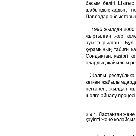
басым бөлігі Шығыс 
шабындықтардың не
Павлодар облыстарын
1995 жылдан 2000 ж
жыртылған жер көле
ауыстырылған. Бұ
құрамының табиғи қа
Сондықтан, қазіргі к
олардың жайылым рет
Жалпы республика
кеткен жайылымдардың
негізінен, жылдан 
шөлге айналу процесін
2.9.1. Ластанған жән
қауіпті және қолайсы