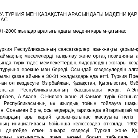
РАУ. ТҮРКИЯ МЕН ҚАЗАҚСТАН АРАСЫНДАҒЫ МӘДЕНИ ҚА
НАС
991-2000 жылдар аралығындағы мәдени қарым-қатынас
Түркия Республикасының саясаткерлері жан-жақты қарым-
 аймақтық мәселелерді талқылау және ортақ позицияны 
ында түрік тідес мемлекеттердің лидерлердің жоғары кез
п тұруына ерекше мән береді. Осындай кездесулердің ал
ылы қазан айының 30-31 жұлдыздарында өтті. Түркия Пре
ған ол кездесуге Әзірбайжан, Қазақстан, Қырғызстан, Өзб
менстан Республикаларының басшылары келді. А.Эль
рбаев, А.Акаев, С.Ниязов және И.Каимов түрік басшы
я Республикасының 69 жылдық тойын тойлауға шақы
н. Сонымен бірге, осы елдердің тарихында айтарлықтай 
олардың ары қарай қарым-қатынас жасауына негіз б
ның инициативасы бойынша келіссөздер өткізілді. 19
ы деңгейде өткен анкара кездесуі Түркия және Қаз
ндағы қатынастың жаңа кезеңі болып табылады. К