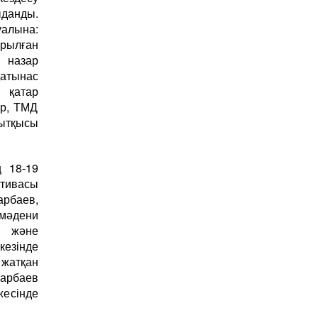
ыданды.
уалына:
ырылған
 назар
қатынас
 қатар
ер, ТМД
ытқысы
 18-19
тивасы
арбаев,
мәдени
у және
кезінде
 жатқан
зарбаев
жесінде