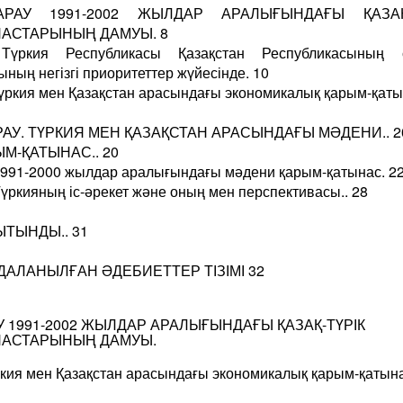
АРАУ 1991-2002 ЖЫЛДАР АРАЛЫҒЫНДАҒЫ ҚАЗАҚ-
АСТАРЫНЫҢ ДАМУЫ. 8
Түркия Республикасы Қазақстан Республикасының 
ының негізгі приоритеттер жүйесінде. 10
Түркия мен Қазақстан арасындағы экономикалық қарым-қаты
АРАУ. ТҮРКИЯ МЕН ҚАЗАҚСТАН АРАСЫНДАҒЫ МӘДЕНИ.. 2
М-ҚАТЫНАС.. 20
 1991-2000 жылдар аралығындағы мәдени қарым-қатынас. 2
Түркияның іс-әрекет және оның мен перспективасы.. 28
ТЫНДЫ.. 31
АЛАНЫЛҒАН ӘДЕБИЕТТЕР ТІЗІМІ 32
АУ 1991-2002 ЖЫЛДАР АРАЛЫҒЫНДАҒЫ ҚАЗАҚ-ТҮРІК
НАСТАРЫНЫҢ ДАМУЫ.
ркия мен Қазақстан арасындағы экономикалық қарым-қатын