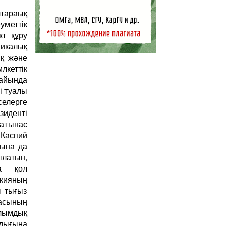
тараық
меттік
кт құру
калық
ық және
лкеттік
айында
і туалы
селерге
иденті
қатынас
Каспий
ғына да
ылатын,
на қол
кияның
ы тығыз
асының
лымдық
ндығына