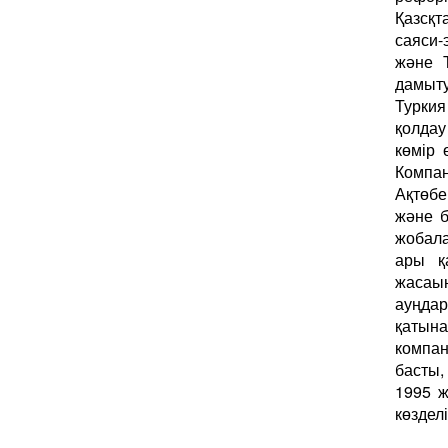
Қазсқт
саяси-
және 
дамыту
Туркия
қолдау
көмір 
Компа
Ақтөбе
және б
жобал
ары қ
жасаы
ауңда
қатына
компан
басты,
1995 
көзделі