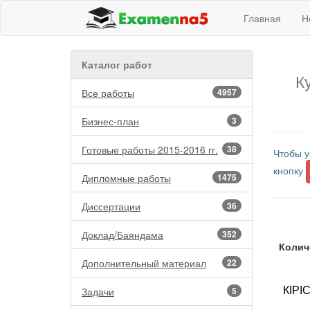
Главная
Н
Каталог работ
К
Все работы
4957
Бизнес-план
3
Готовые работы 2015-2016 гг.
38
Чтобы у
кнопку
Дипломные работы
1475
Диссертации
36
Доклад/Баяндама
352
Колич
Дополнительный материал
22
КІРІ
Задачи
5