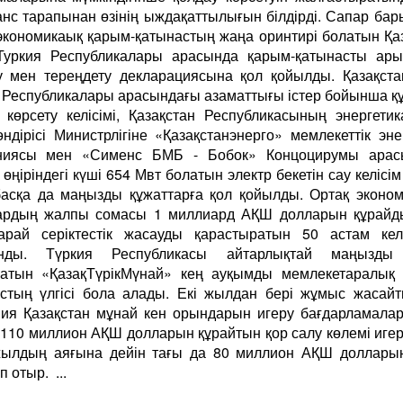
анс тарапынан өзінің ыждақаттылығын білдірді. Сапар ба
экономикаық қарым-қатынастың жаңа оринтирі болатын Қа
Туркия Республикалары арасында қарым-қатынасты ары
 мен тереңдету декларациясына қол қойылды. Қазақст
 Республикалары арасындағы азаматтығы істер бойынша қ
 көрсету келісімі, Қазақстан Республикасының энергети
өндірісі Министрлігіне «Қазақстанэнерго» мемлекеттік эне
ниясы мен «Сименс БМБ - Бобок» Концоцирумы арас
 өңіріндегі күші 654 Мвт болатын электр бекетін сау келісі
асқа да маңызды құжаттарға қол қойылды. Ортақ эконо
ардың жалпы сомасы 1 миллиард АҚШ долларын құрайд
арай серіктестік жасауды қарастыратын 50 астам келі
нды. Түркия Республикасы айтарлықтай маңызды
ратын «ҚазақТүрікМүнай» кең ауқымды мемлекетаралық 
стың үлгісі бола алады. Екі жылдан бері жұмыс жасай
ия Қазақстан мұнай кен орындарын игеру бағдарламала
 110 миллион АҚШ долларын құрайтын қор салу көлемі игері
жылдың аяғына дейін тағы да 80 миллион АҚШ долларын
п отыр. ...