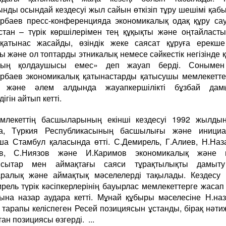
нды осындай кездесуі жыл сайын өткізіп тұру шешімі қаб
рбаев пресс-конференцияда экономикалық одақ құру са
стан – түрік көршілерімен тең құқықты және оңтайласт
-қатынас жасайды, өзіндік жеке саясат құруға ерекше
ы және ол топтарды этникалық немесе сәйкестік негізінде 
дың қолдаушысы емес» деп жауап берді. Сонымен
рбаев экономикалық қатынастарды қатысушы мемлекетт
і және әлем алдында жауапкершілікті бұзбай дам
дігін айтып кетті.
млекеттің басшыларының екінші кездесуі 1992 жылдың
да, Түркия Республикасының басшылығы және инициа
а Стамбул қаласында өтті. С.Демирель, Г.Алиев, Н.Наз
ев, С.Ниязов және И.Каримов экономикалық және 
нсытар мен аймақтағы саяси тұрақтылықты дамыт
ралық және аймақтық мәселелерді тақылады. Кездесу 
рель түрік кәсіпкерлерінің бауырлас мемлекеттерге жасап
ына назар аудара кетті. Мұнай құбыры мәселесіне Н.на
 тарапы келіспеген Ресей позициясын ұстанды, бірақ нәти
ан позициясы өзгерді. ...