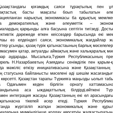
Қазақстандағы қоғамдық саяси тұрақтылық пен ұл
ақтастық басты мақсаты боып табылатын әлеу
ацияланған нарықтық экономикасы ба құқықтық мемлке
да демократиялық және әлеуметтік – экономи
алардың қарқынды алға басуына септігін тигізеді. Дост
уктивтік дәрежеде өткен кеіссөздер барысында екі мем
лаы өз елдеіндегі саяси, экономикалық жағдайлар ж
ттер ұсынды, қазақ-түрік қатынастаының барлық мәселелер
алмасумен қатар, актуалды аймақтық және халықаралық мә
зар аударады. Мысалыға,Түркия Республикасының през
рель Н.Назарбаевтың Азиядағы сенімділік пен қарым-
да мәжіліс өткізу инициативасына және Қазақстанның 
нің статусына байланысты мәселені әді шешім жасағанды
 көрсетті. Қазақстан тарапы Түркияға маңызды ьолып таб
а Одағымен кеден бірлігін орнату хаттамасы
ғандығына аса ыждақаттылық білдірді,өйткені Түр
мен интеграция жасауы Қазақстанның екі ел арасындағ
-қатынасна тікелей әсер етеді. Түркия Республик
станда жүргізіліп жатқан экономикалық және құры
аларына мүмкіндігінше қолдау көрсетуін жалғастыраты