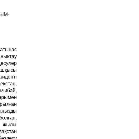
РЫМ-
қатынас
анықтау
десулер
ғашқысы
зиденті
екстан,
чибай,
ларымен
рылған
маңызды
олған,
92 жылы
ақстан
ездесу