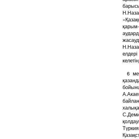
барысы
Н.Наза
«Қазақ
қарым
аудард
жасау
Н.Наза
елдер
келетін
6 ме
қазан
бойынш
А.Ака
байла
халықа
С.Деми
қолдау
Түркия
Қазақст