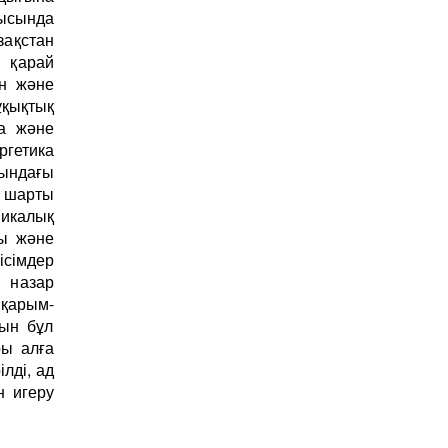
рысында
зақстан
 қарай
ан және
ұқықтық
ка және
ргетика
ындағы
м шарты
микалық
ы және
сімдер
 назар
қарым-
тын бұл
ры алға
лді, ад
 игеру