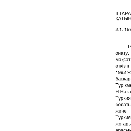
II ТА
ҚАТЫ
2.1. 1
... 
онату,
мақсат
өткізі
1992 ж
басқар
Түрік
Н.Наза
Түрки
болаты
және 
Түркия
жоғар
арасы