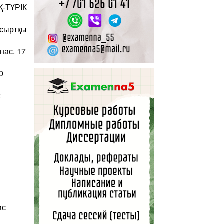
ТҮРІК
сыртқы
нас. 17
0
2
ас