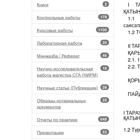
I Т
Книги
2
ҚАТЫН
Контрольные работы
179
1.1 
саясат
Курсовые работы
1100
1.2 
Лабораторная работа
20
II Т
ҚАРЫ
Мәнжазба / Реферат
46
2.1.
2.2. 
Научно-исследовательская
18
работа магистра СГА (НИРМ)
ҚОРЫ
Научные статьи (Публикации)
28
ПАЙД
Образцы нотариальных
25
документов
I ТАР
ҚАТЫ
Отчеты по практике
648
1.2 Тү
Презентации
53