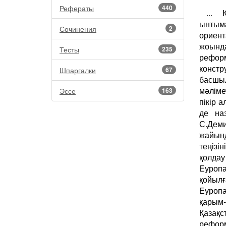
Рефераты
440
... 
ынтым
Сочинения
2
ориент
жоын
Тесты
235
реформ
констр
Шпаргалки
67
басшы
мәліме
Эссе
163
пікір 
де на
С.Деми
жайын
теңізі
қолдау
Еуроп
қойыл
Еуропа
қарым
Қазақ
реформ