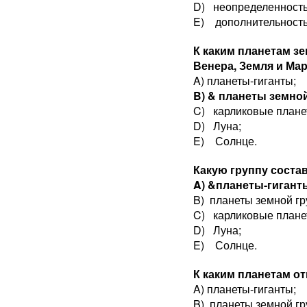
D) неопределенность
E) дополнительность
К каким планетам з
Венера, Земля и Ма
A) планеты-гиганты;
B) & планеты земно
C) карликовые плане
D) Луна;
E) Солнце.
Какую группу состав
A) &планеты-гигант
B) планеты земной гр
C) карликовые плане
D) Луна;
E) Солнце.
К каким планетам от
A) планеты-гиганты;
B) планеты земной гр