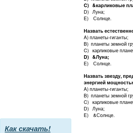
C) &карликовые пл
D) Луна;
E) Солнце.
Назвать естественн
A) планеты-гиганты;
B) планеты земной гр
C) карликовые плане
D) &Луна;
E) Солнце.
Назвать звезду, пр
энергией мощностью
A) планеты-гиганты;
B) планеты земной гр
C) карликовые плане
D) Луна;
E) &Солнце.
Как скачать!