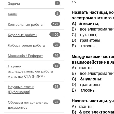
15
Задачи
5
Назвать частицы, ко
Книги
2
электромагнитного 
A) & кванты;
Контрольные работы
179
B) все электромагни
C) нуклоны;
Курсовые работы
1100
D) гравитоны
Лабораторная работа
20
E) глюоны.
Мәнжазба / Реферат
46
Между какими части
взаимодействие в я
Научно-
18
A) кванты;
исследовательская работа
B) все электромагни
магистра СГА (НИРМ)
C) &нуклоны;
D) гравитоны
Научные статьи
28
E) глюоны.
(Публикации)
Назвать частицы, у
Образцы нотариальных
25
A) кванты;
документов
B) & все электрома