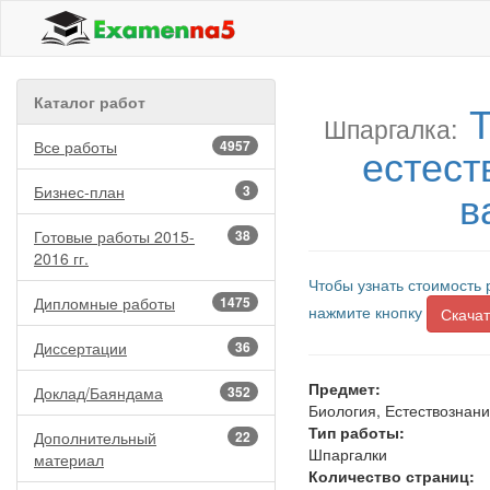
Каталог работ
Т
Шпаргалка:
Все работы
4957
естест
в
Бизнес-план
3
Готовые работы 2015-
38
2016 гг.
Чтобы узнать стоимость 
Дипломные работы
1475
нажмите кнопку
Скачат
Диссертации
36
Предмет:
Доклад/Баяндама
352
Биология, Естествознан
Тип работы:
Дополнительный
22
Шпаргалки
материал
Количество страниц: