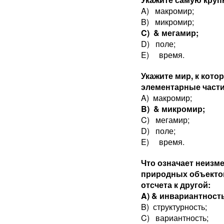
A) макромир;
B) микромир;
C) & мегамир;
D) поле;
E) время.
Укажите мир, к кот
элементарные част
A) макромир;
B) & микромир;
C) мегамир;
D) поле;
E) время.
Что означает неизм
природных объектов
отсчета к другой:
A) & инвариантность
B) структурность;
C) вариантность;