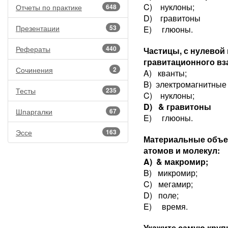
C) нуклоны;
Отчеты по практике
648
D) гравитоны
Презентации
53
E) глюоны.
Рефераты
440
Частицы, с нулевой
гравитационного вз
Сочинения
2
A) кванты;
B) электромагнитные 
Тесты
235
C) нуклоны;
D) & гравитоны
Шпаргалки
67
E) глюоны.
Эссе
163
Материальные объек
атомов и молекул:
A) & макромир;
B) микромир;
C) мегамир;
D) поле;
E) время.
Укажите самую круп