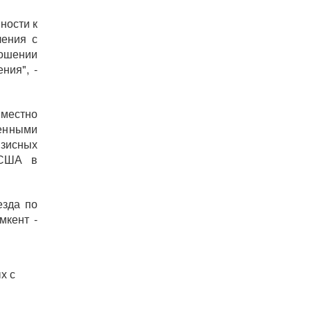
ности к
ления с
ношении
ния", -
вместно
венными
зисных
 США в
езда по
мкент -
х с