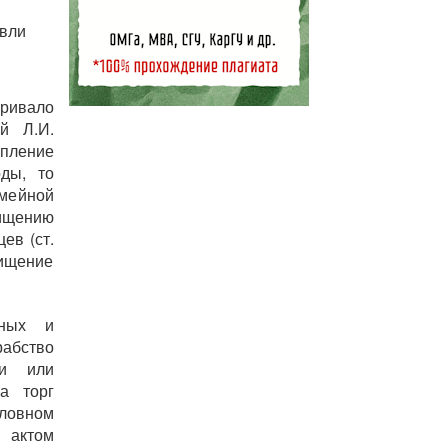
вли
тривало
й Л.И.
пление
ды, то
емейной
хищению
ев (ст.
хищение
вных и
рабство
ии или
а торг
ловном
актом