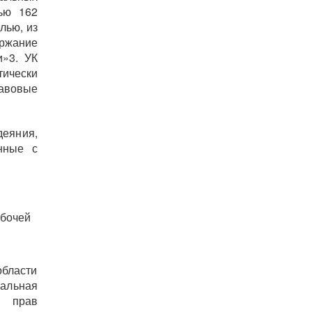
ью 162
лью, из
ержание
и»3. УК
ически
авовые
деяния,
нные с
бочей
бласти
нальная
е прав