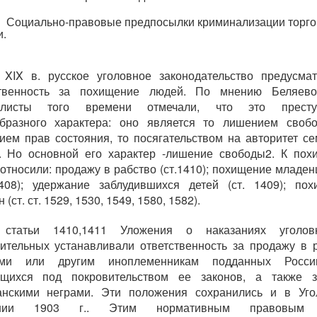
Социально-правовые предпосылки криминализации торго
.
С XIX в. русское уголовное законодательство предусма
ственность за похищение людей. По мнению Беляево
алисты того времени отмечали, что это престу
образного характера: оно является то лишением свобо
ием прав состояния, то посягательством на авторитет с
. Но основной его характер -лишение свободы2. К по
относили: продажу в рабство (ст.1410); похищение младенц
408); удержание заблудившихся детей (ст. 1409); по
(ст. ст. 1529, 1530, 1549, 1580, 1582).
 статьи 1410,1411 Уложения о наказаниях уголо
ительных устанавливали ответственность за продажу в 
ами или другим иноплеменникам подданных Росс
ящихся под покровительством ее законов, а также з
анскими неграми. Эти положения сохранились и в Уго
ении 1903 г.. Этим нормативным правовым 