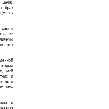
 целях
 в брак
 (ст. 15
в своем
м числе
 личную
нести к
денной
оторые
редачей
тних и
ество и
етних»
боды и
иальных