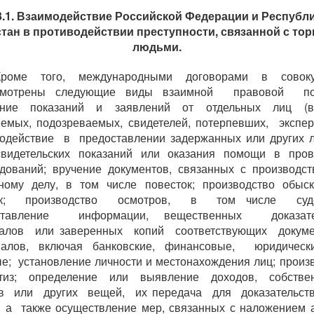
3.1. Взаимодействие Российской Федерации и Республ
стан в противодействии преступности, связанной с тор
людьми.
Кроме того, международными договорами в совоку
смотрены следующие виды взаимной правовой п
ение показаний и заявлений от отдельных лиц (в
емых, подозреваемых, свидетелей, потерпевших, эксп
содействие в предоставлении задержанных или других 
свидетельских показаний или оказания помощи в пров
дований; вручение документов, связанных с производс
вному делу, в том числе повесток; производство обы
к; производство осмотров, в том числе суд
ставление информации, вещественных доказате
налов или заверенных копий соответствующих докуме
иалов, включая банковские, финансовые, юридиче
е; установление личности и местонахождения лиц; произ
ртиз; определение или выявление доходов, собствен
тв или других вещей, их передача для доказательст
 а также осуществление мер, связанных с наложением 