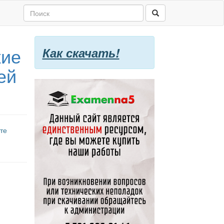
кие
Как скачать!
ей
те