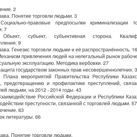
ение. 2
ава. Понятие торговли людьми. 3
 Социально-правовые предпосылки криминализации то
. 7
 Объект, субъект, субъективная сторона. Квалиф
пления. 9
ава. Генезис торговли людьми и её распространённость. 1
 Механизм привлечения людей на нелегальный рынок рабоч
ксуальную эксплуатацию. Методика вербовки. 27
 Защита государством законных прав несовершеннолетних. 
ана мероприятий Правительства Республики Казахс
, предотвращению и профилактике преступлений, связ
лей людьми, на 2012 - 2014 годы. 43
 Взаимодействие Российской Федерации и Республики Каза
одействии преступности, связанной с торговлей людьми. 57
ючение. 63
ок литературы. 66
а. Понятие торговли людьми.