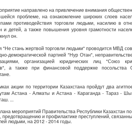
оприятие направлено на привлечение внимания обществен
шейся проблеме, на ознакомление широких слоев насе
пами противодействия торговли людьми, насилию в от
 и детей, а также повышения уровня грамотности населе
кнул он.
я "Не стань жертвой торговли людьми" проводится МВД со
дно-демократической партией "Нур Отан", неправительст
изациями, организацией юридических лиц "Союз кри
ов", а также при финансовой поддержке посольства
тане.
мках акции по территории Казахстана пройдут два агитпо
там Астана - Алматы и Астана - Караганда - Тараз - Шы
ш. ...
на мероприятий Правительства Республики Казахстан по
, предотвращению и профилактике преступлений, связанны
лей людьми, на 2012 - 2014 годы.