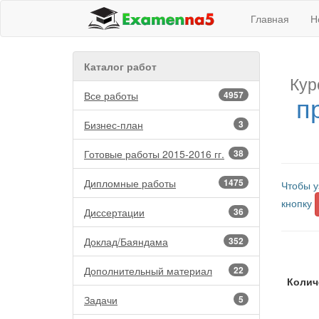
Главная
Н
Каталог работ
Кур
Все работы
4957
п
Бизнес-план
3
Готовые работы 2015-2016 гг.
38
Дипломные работы
1475
Чтобы у
кнопку
Диссертации
36
Доклад/Баяндама
352
Дополнительный материал
22
Колич
Задачи
5