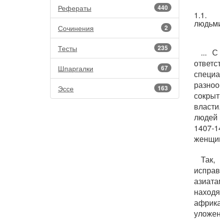
Рефераты
440
1.1. 
людьми
Сочинения
2
Тесты
235
... 
ответ
Шпаргалки
67
специ
разно
Эссе
163
сокрыт
власти
людей 
1407-1
женщин 
Так,
исправ
азиат
наход
африк
улож