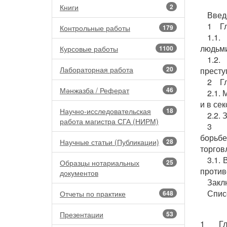
Книги
2
Введ
1 Гл
Контрольные работы
179
1.1.
людьми
Курсовые работы
1100
1.2.
Лабораторная работа
20
престу
2 Гл
Мәнжазба / Реферат
46
2.1.
и в се
Научно-исследовательская
18
2.2.
работа магистра СГА (НИРМ)
3 Пл
борьбе
Научные статьи (Публикации)
28
торгов
3.1.
Образцы нотариальных
25
против
документов
Закл
Спис
Отчеты по практике
648
Презентации
53
1 Глав