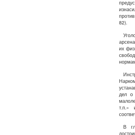
преду
изнаси
против 
82).
Угол
арсена
их физ
свобод
нормам
Инс
Нарко
устана
дел о
малоле
т.п.»
соотве
В гл
достои