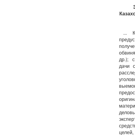
Казах
... 
преду
получ
обвиня
др.); 
дачи 
рассле
уголо
выемо
предо
ориги
матер
деловы
экспе
средс
целей,