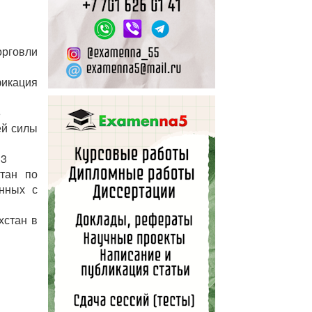
рговли
икация
6
ей силы
33
тан по
анных с
хстан в