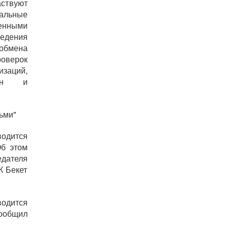
аствуют
иальные
енными
едения
обмена
оверок
заций,
ран и
ьми"
одится
Об этом
едателя
К Бекет
одится
сообщил