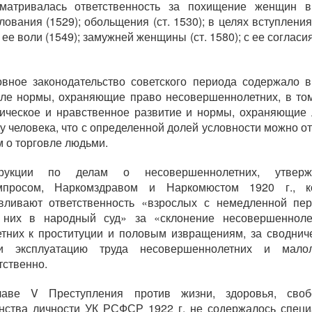
сматривалась ответственность за похищение женщин в
лования (1529); обольщения (ст. 1530); в целях вступления
ее воли (1549); замужней женщины (ст. 1580); с ее согласия
овное законодательство советского периода содержало 
ле нормы, охраняющие право несовершеннолетних, в то
ическое и нравственное развитие и нормы, охраняющие
у человека, что с определенной долей условности можно от
 о торговле людьми.
трукции по делам о несовершеннолетних, утверж
мпросом, Наркомздравом и Наркомюстом 1920 г., к
вливают ответственность «взрослых с немедленной пе
 них в народный суд» за «склонение несовершенноле
тних к проституции и половым извращениям, за своднич
 и эксплуатацию труда несовершеннолетних и малол
тственно.
аве V Преступления против жизни, здоровья, сво
нства личности УК РСФСР 1922 г. не содержалось спец