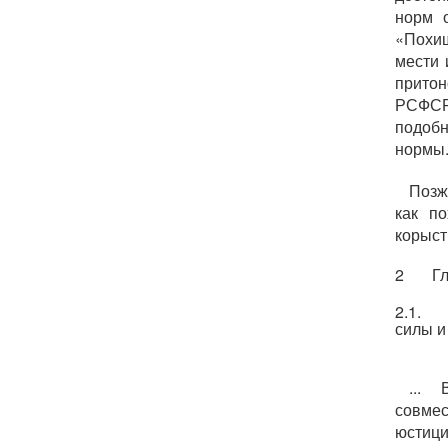
норм 
«Похищ
мести 
притон
РСФСР
подоб
нормы
Позж
как п
корыст
2 Глав
2.1. 
силы и
... 
совмес
юстиц