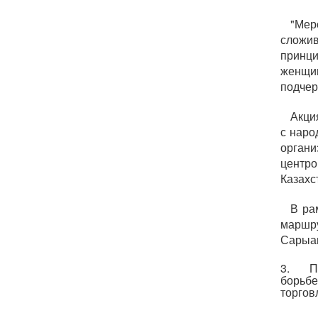
"Мер
сложив
принци
женщин
подчер
Акци
с наро
орган
центр
Казахс
В ра
маршру
Сарыага
3. Пла
борьбе
торгов