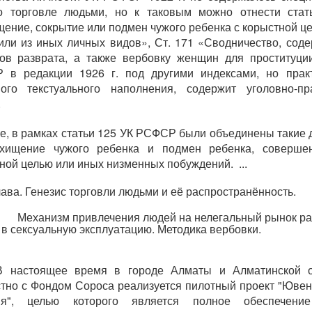
о торговле людьми, но к таковым можно отнести стат
ение, сокрытие или подмен чужого ребенка с корыстной це
или из иных личных видов», Ст. 171 «Сводничество, сод
ов разврата, а также вербовку женщин для проституци
 в редакции 1926 г. под другими индексами, но практ
ного текстуального наполнения, содержит уголовно-пр
.
е, в рамках статьи 125 УК РСФСР были объединены такие 
охищение чужого ребенка и подмен ребенка, соверше
ной целью или иных низменных побуждений. ...
а. Генезис торговли людьми и её распространённость.
Механизм привлечения людей на нелегальный рынок ра
 в сексуальную эксплуатацию. Методика вербовки.
В настоящее время в городе Алматы и Алматинской о
тно с Фондом Сороса реализуется пилотный проект "Юве
ия", целью которого является полное обеспечени