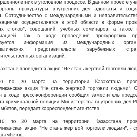
ршеннолетних в уголовном процессе. В данном проекте уч
органы прокуратуры, внутренних дел, адвокаты и соц
ы. Сотрудничество с международными и неправительств
изациями осуществляется в этой области в форме пров
лых столов", совещаний, учебных семинаров, а также 
мацией. Так, в ходе проведения прокурорских пр
ьзуется информация из международных органи
оматических представительств зарубежных ст
ительственных организаций.
захстане проводится акция "Не стань жертвой торговли люд
0 по 20 марта на территории Казахстана пров
ликанская акция "Не стань жертвой торговли людьми". 
я в ходе пресс-конференции сообщил заместитель предс
та криминальной полиции Министерства внутренних дел Р
мбетов, передает корреспондент агентства.
10 по 20 марта на территории Казахстана пров
ликанская акция "Не стань жертвой торговли людьми", - 
агамбетов.