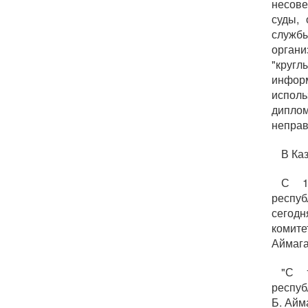
несове
суды, 
служб
орган
"круг
инфор
испол
дипл
неправ
В Ка
С 1
респуб
сегодн
комите
Аймага
"С 
респуб
Б. Айм