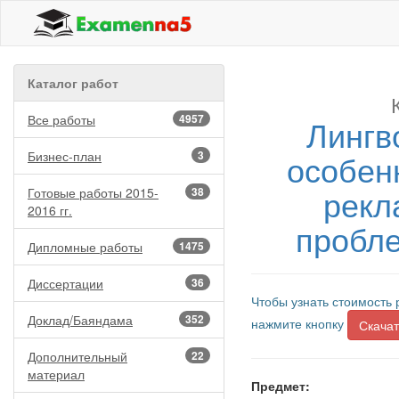
Каталог работ
Все работы
4957
Лингв
особен
Бизнес-план
3
рекл
Готовые работы 2015-
38
2016 гг.
пробле
Дипломные работы
1475
Диссертации
36
Чтобы узнать стоимость 
Доклад/Баяндама
352
нажмите кнопку
Скачат
Дополнительный
22
материал
Предмет: