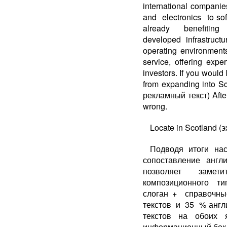
international compan
and electronics to sof
already benefiting 
developed infrastruct
operating environmen
service, offering exp
investors. If you woul
from expanding into S
рекламный текст) Afte
wrong.
Locate in Scotland (
Подводя итоги н
сопоставление анг
позволяет замет
композиционного т
слоган + справоч
текстов и 35 % англ
текстов на обоих
информационный бок 