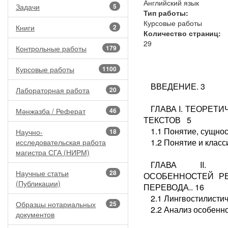
Английский язык
Задачи
5
Тип работы:
Курсовые работы
Книги
2
Количество страниц:
29
Контрольные работы
179
Курсовые работы
1100
ВВЕДЕНИЕ. 3
Лабораторная работа
20
ГЛАВА I. ТЕОРЕ
Мәнжазба / Реферат
46
ТЕКСТОВ 5
1.1 Понятие, сущно
Научно-
18
1.2 Понятие и клас
исследовательская работа
магистра СГА (НИРМ)
ГЛАВА II. А
Научные статьи
28
ОСОБЕННОСТЕЙ Р
(Публикации)
ПЕРЕВОДА.. 16
2.1 Лингвостилисти
Образцы нотариальных
25
2.2 Анализ особенн
документов