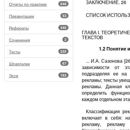
ЗАКЛЮЧЕНИЕ. 26
Отчеты по практике
648
СПИСОК ИСПОЛЬЗ
Презентации
53
Рефераты
440
ГЛАВА I. ТЕОРЕТИ
ТЕКСТОВ
Сочинения
2
1.2 Понятие 
Тесты
235
... И.А. Сазонова [
Шпаргалки
67
зависимости от эт
подразделяя ее на
Эссе
163
рекламы; тексты уве
рекламы. Данная кл
определить функцио
каждом отдельном эт
Классификация ре
включает в себя: н
рекламу, рекламу