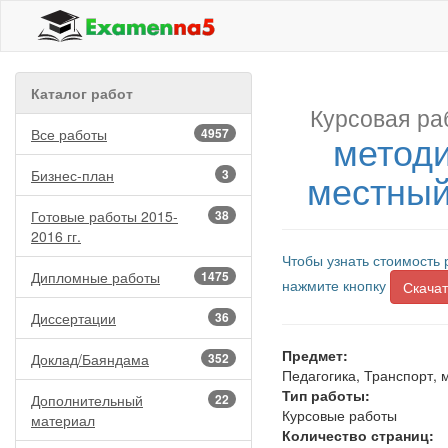
Каталог работ
Курсовая ра
Все работы
4957
методи
местный
Бизнес-план
3
Готовые работы 2015-
38
2016 гг.
Чтобы узнать стоимость 
Дипломные работы
1475
нажмите кнопку
Скачат
Диссертации
36
Предмет:
Доклад/Баяндама
352
Педагогика, Транспорт,
Тип работы:
Дополнительный
22
Курсовые работы
материал
Количество страниц: