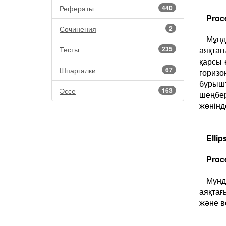
Рефераты
440
Proc
Сочинения
2
Мұн
Тесты
235
аяқта
қарсы 
Шпаргалки
67
гориз
бұрышт
Эссе
163
шеңбе
жөнін
Ellip
Proc
Мұн
аяқта
және ве