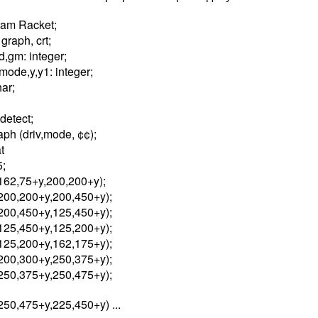
ram Racket;
graph, crt;
d,gm: integer;
,mode,y,y1: integer;
har;
n
=detect;
raph (driv,mode, ¢¢);
t
5;
(162,75+y,200,200+y);
(200,200+y,200,450+y);
(200,450+y,125,450+y);
(125,450+y,125,200+y);
(125,200+y,162,175+y);
(200,300+y,250,375+y);
(250,375+y,250,475+y);
(250,475+y,225,450+y) ...