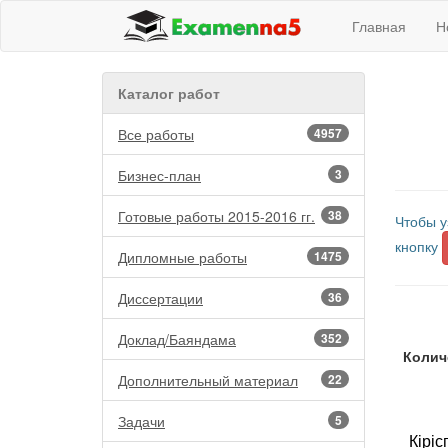
Главная
Н
Каталог работ
Все работы
4957
Бизнес-план
3
Готовые работы 2015-2016 гг.
38
Чтобы у
кнопку
Дипломные работы
1475
Диссертации
36
Доклад/Баяндама
352
Колич
Дополнительный материал
22
Задачи
5
Кіріс