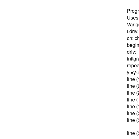
Prog
Uses 
Var g
i,driv
ch: c
begi
driv:
initg
repea
y:=y-
line 
line 
line 
line 
line 
line 
line 
line 