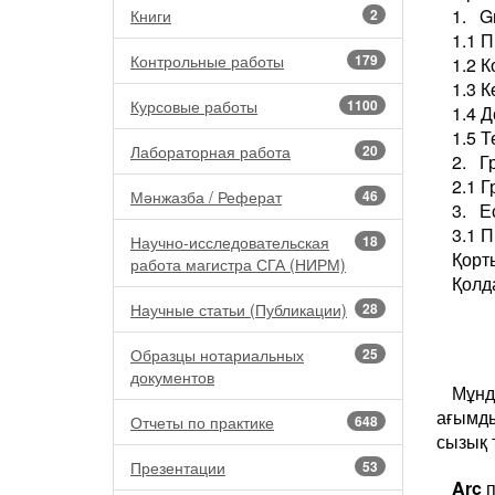
1. G
Книги
2
1.1 
Контрольные работы
179
1.2 К
1.3 
Курсовые работы
1100
1.4 
1.5 Т
Лабораторная работа
20
2. Г
2.1 
Мәнжазба / Реферат
46
3. Ес
3.1 
Научно-исследовательская
18
Қорт
работа магистра СГА (НИРМ)
Қолд
Научные статьи (Публикации)
28
Образцы нотариальных
25
документов
Мұн
ағымд
Отчеты по практике
648
сызық т
Презентации
53
Arc
п