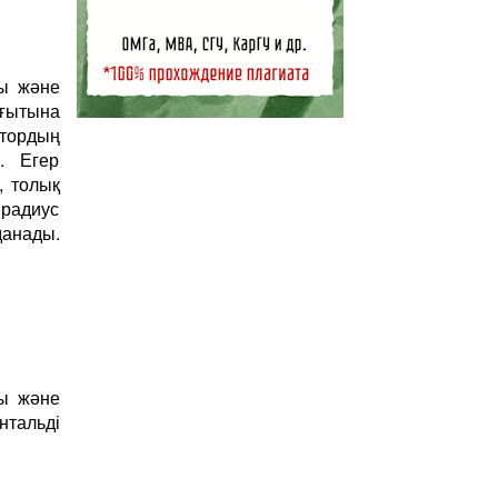
қы және
ағытына
ктордың
. Егер
, толық
радиус
анады.
қы және
нтальді