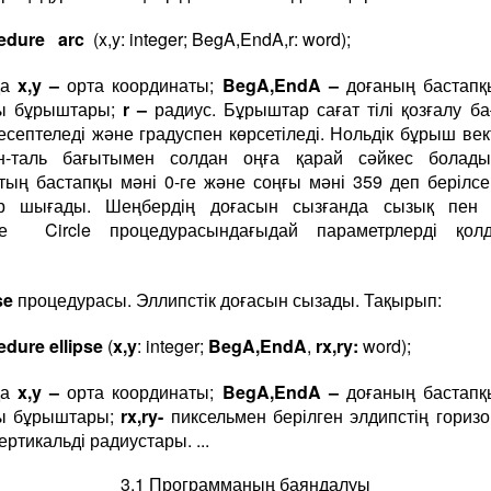
edure arc
(x,y: integer; BegA,EndA,r: word);
да
x
,
y
–
орта координаты;
BegA
,
EndA
–
доғаның бастап
ғы бұрыштары;
r
–
радиус. Бұрыштар сағат тілі қозғалу б
есептеледі және градуспен көрсетіледі. Нольдік бұрыш ве
он-таль бағытымен солдан оңға қарай сәйкес болады
ың бастапқы мәні 0-ге және соңғы мәні 359 деп берілсе
р шығады. Шеңбердің доғасын сызғанда сызық пен 
де Circle процедурасындағыдай параметрлерді қолд
se
процедурасы. Эллипстік доғасын сызады. Тақырып:
edure ellipse
(
x,y
: integer;
BegA,EndA
,
rx,ry:
word);
да
x,y –
орта координаты;
BegA,EndA –
доғаның бастап
ғы бұрыштары;
rx,ry-
пиксельмен берілген элдипстің горизо
ртикальді радиустары. ...
3.1 Программаның баяндалуы