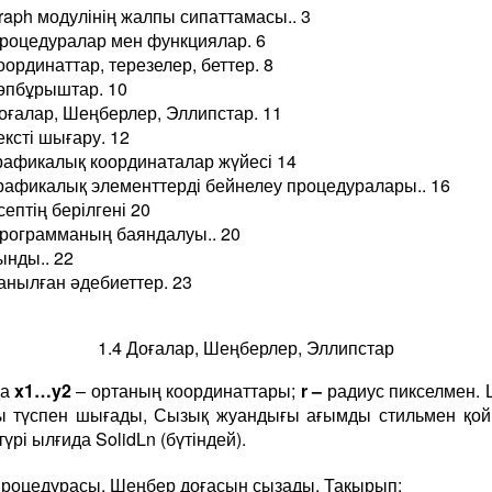
raph модулінің жалпы сипаттамасы.. 3
Процедуралар мен функциялар. 6
оординаттар, терезелер, беттер. 8
Көпбұрыштар. 10
Доғалар, Шеңберлер, Эллипстар. 11
ексті шығару. 12
рафикалық координаталар жүйесі 14
Графикалық элементтерді бейнелеу процедуралары.. 16
ептің берілгені 20
Программаның баяндалуы.. 20
ынды.. 22
анылған әдебиеттер. 23
1.4 Доғалар, Шеңберлер, Эллипстар
да
x1…y2
– ортаның координаттары;
r –
радиус пикселмен.
ы түспен шығады, Сызық жуандығы ағымды стильмен қой
үрі ылғида SolidLn (бүтіндей).
роцедурасы. Шеңбер доғасын сызады. Тақырып: