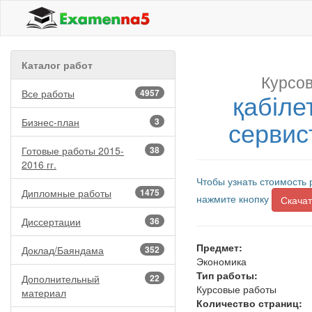
Каталог работ
Курсов
Все работы
4957
қабіле
сервист
Бизнес-план
3
Готовые работы 2015-
38
2016 гг.
Чтобы узнать стоимость 
Дипломные работы
1475
нажмите кнопку
Скачат
Диссертации
36
Предмет:
Доклад/Баяндама
352
Экономика
Тип работы:
Дополнительный
22
Курсовые работы
материал
Количество страниц: