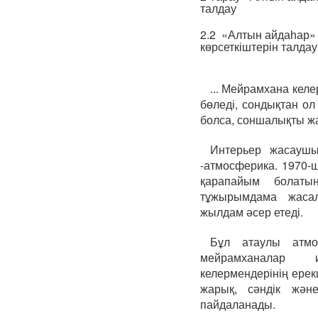
талдау
2.2 «Алтын айдаһар
көрсеткіштерін талдау
... Мейрамхана кел
бөледі, сондықтан ол
болса, соншалықты ж
Интерьер жасауш
-атмосферика. 1970-
қарапайым болатын
тұжырымдама жасал
жылдам әсер етеді.
Бұл атаулы атмо
мейрамханалар и
келермендерінің ерекш
жарық, сәндік жән
пайдаланады.