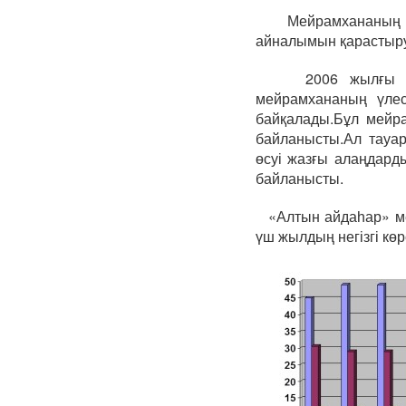
Мейрамхананың нег
айналымын қарастыру
2006 жылғы бер
мейрамхананың үлес
байқалады.Бұл мейра
байланысты.Ал тауа
өсуі жазғы алаңдард
байланысты.
«Алтын айдаһар» м
үш жылдың негізгі көр