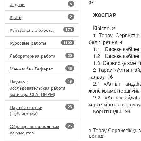
36
Задачи
5
ЖОСПАР
Книги
2
Кіріспе. 2
Контрольные работы
179
1 Тарау Сервистік
бөлігі ретінді 4
Курсовые работы
1100
1.1 Бәсеке қабілетті
1.2 Бәсеке қабілетт
Лабораторная работа
20
1.3 Сервис қызметтің
Мәнжазба / Реферат
46
2 Тарау «Алтын ай
талдау 16
Научно-
18
2.1 «Алтын айдаһ
исследовательская работа
және қызметтерді ұйы
магистра СГА (НИРМ)
2.2 «Алтын айдаһ
көрсеткіштерін талдау
Научные статьи
28
Қорытынды.. 36
(Публикации)
Образцы нотариальных
25
1 Тарау Сервистік қы
документов
ретінді