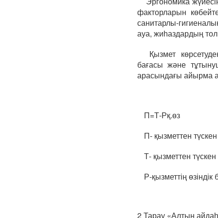
Эргономика жүйесін
факторларын көбейте
санитарлы-гигиеналы
ауа, жиһаздардың то
Қызмет көрсетуден
бағасы және тұтынуш
арасындағы айырма 
П=Т-Рқ.өз
П- қызметтен түскен
Т- қызметтен түскен
Р-қызметтің өзіндік б
2 Тарау «Алтын айда