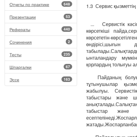
Отчеты по практике
648
1.3 Сервис қызметтің 
Презентации
53
... Сервистік кәс
Рефераты
440
көрсеткіші пайда,се
көрсететін-көрсетіл
Сочинения
2
өндірісі,шығын 
табылады.Салықтар
Тесты
235
ынталандару мүмкін
қорлардың толығуы а
Шпаргалки
67
Пайданың болуы 
Эссе
163
тұтынушылар қызме
жабылуы. Сервист
табыстары және ш
анықталады.Салықтан
табыстар және
есептелінеді.Ж
жатады.Жоспарланбағ