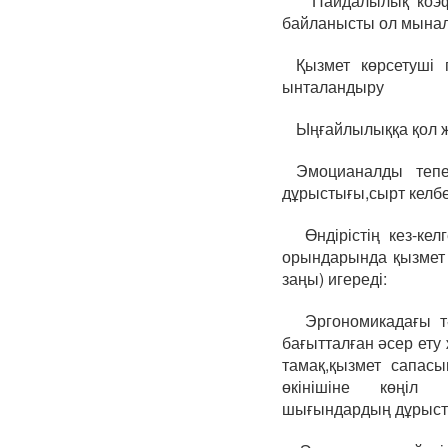
Пайдалылық коэфф
байланысты ол мынал
Қызмет көрсетуші
ынталандыру
Ыңғайлылыққа қол ж
Эмоцианалды тепе-
дұрыстығы,сырт келбе
Өндірістің кез-кел
орындарында қызмет 
заңы) игереді:
Эргономикадағы тә
бағытталған әсер ету
тамақ,қызмет сапасы
өкінішіне көңіл 
шығындардың дұрыст