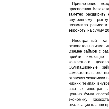
Привлечение меж
присвоению Казах­ст
заметно расширить к
внутрен­нему рынк
позволило размести
евроно­ты на сумму 20
Иностранный ка
основательно измени
Взамен займов с ра
прийти имеющие ф
конкретного целе
Облигационные за
самостоятельного в
отраслях экономики 
низких темпах внутр
частных иностранны
ценных бумаг способ
экономику Казахст
реализации планов пр