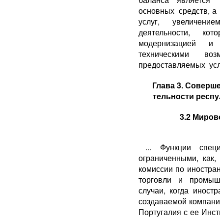
основных средств, 
услуг, увеличени
деятельности, к
модернизацией и
техническими во
предоставляемых услуг
Глава 3. Соверш
тельности респу
3.2 Миров
... Функции спе
ограниченны­ми, как
комиссии по ино­стр
торговли и промыш­
случаи, когда иност
создаваемой компани
Португалия с ее Инст