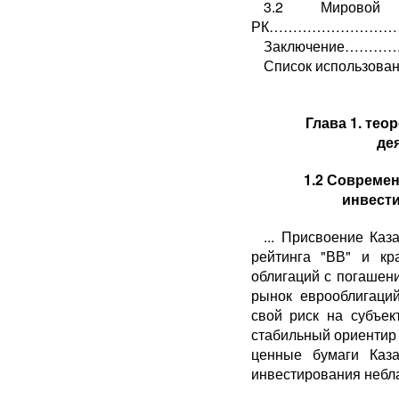
3.2 Мировой
РК…………………………
Заключение…
Список использ
Глава 1. те
де
1.2 Совреме
инвести
... Присвоение Каз
рейтинга "ВВ" и кр
облигаций с погашен
рынок еврооблигаци
свой риск на субъек
стабильный ориентир 
ценные бума­ги Каз
инвестирования небла