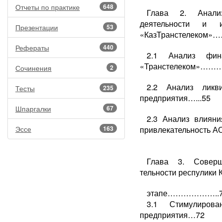
Отчеты по практике
648
Глава 2. Анали
деятельности и и
Презентации
53
«КазТранстелеком
Рефераты
440
2.1 Анализ фина
«Транстелеком»
Сочинения
2
2.2 Анализ ликв
Тесты
235
предприятия…...55
Шпаргалки
67
2.3 Анализ влияни
Эссе
163
привлекательность 
Глава 3. Соверш
тельности респулики 
этапе………………..7
3.1 Стимулирова
предприятия…72