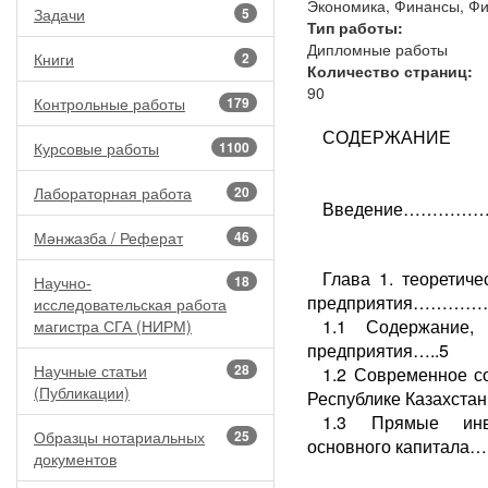
Экономика, Финансы, Ф
Задачи
5
Тип работы:
Дипломные работы
Книги
2
Количество страниц:
90
Контрольные работы
179
СОДЕРЖАНИЕ
Курсовые работы
1100
Лабораторная работа
20
Введение………
Мәнжазба / Реферат
46
Глава 1. теоретич
Научно-
18
предприятия………
исследовательская работа
1.1 Содержание, 
магистра СГА (НИРМ)
предприятия…..5
Научные статьи
28
1.2 Современное с
(Публикации)
Республике Казах
1.3 Прямые инв
Образцы нотариальных
25
основного
капитала….
документов