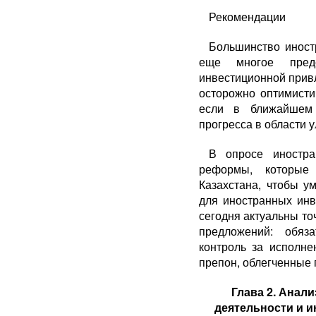
Рекомендации
Большинство иностр
еще многое пред
инвестиционной привл
осторожно опти­мисти
если в бли­жайшем
прогресса в области 
В опросе иностра
реформы, которые 
Казахстана, чтобы ум
для иностранных инв
сегодня актуаль­ны то
предло­жений: обяз
контроль за исполне
препон, облегченные п
Глава 2. Анал
деятельности и 