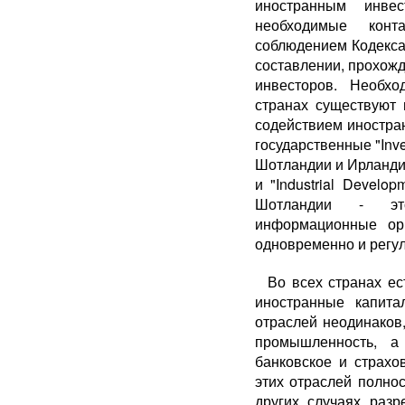
иностранным инве
необходимые кон
соблюдением Кодекса
со­ставлении, прохож
инве­сторов. Необх
странах сущест­вуют
содействием ино­стра
государственные "Inves
Шотландии и Ирлан­дии
и "Industrial Develo
Шотландии - это 
информационные ор
одновременно и регу
Во всех странах ес
ино­странные капит
отраслей не­одинако
промышленность, а
банковское и страхо
этих отраслей полно
других случаях разр