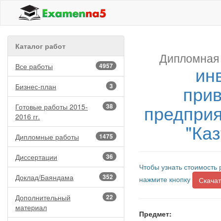
Каталог работ
Дипломная 
Все работы
4957
ин
прив
Бизнес-план
3
предприя
Готовые работы 2015-
38
2016 гг.
"Ка
Дипломные работы
1475
Диссертации
36
Чтобы узнать стоимость 
Доклад/Баяндама
352
нажмите кнопку
Скачат
Дополнительный
22
материал
Предмет: