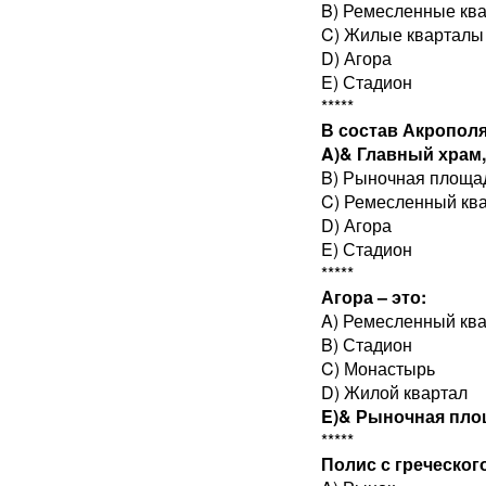
B) Ремесленные кв
C) Жилые кварталы
D) Агора
E) Стадион
*****
В состав Акрополя
A)& Главный храм
B) Рыночная площа
C) Ремесленный кв
D) Агора
E) Стадион
*****
Агора – это:
A) Ремесленный кв
B) Стадион
C) Монастырь
D) Жилой квартал
E)& Рыночная пл
*****
Полис с греческого