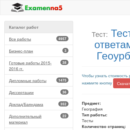
Каталог работ
Тес
Тест:
Все работы
4957
ответа
Геоурб
Бизнес-план
3
Готовые работы 2015-
38
2016 гг.
Чтобы узнать стоимость 
Дипломные работы
1475
нажмите кнопку
Скачат
Диссертации
36
Предмет:
Доклад/Баяндама
352
География
Тип работы:
Дополнительный
22
Тесты
материал
Количество страниц: