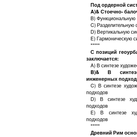
Под ордерной сис
A)& Стоечно- бал
B) Функциональную 
C) Разделительную 
D) Вертикальную си
E) Гармоническую с
*****
С позиций геоурб
заключается:
A) В синтезе худож
B)& В синтезе 
инженерных подход
C) В синтезе худож
подходов
D) В синтезе худ
подходов
E) В синтезе худ
подходов
*****
Древний Рим осно