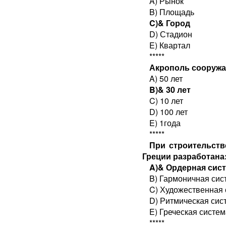
A) Рынок
B) Площадь
C)& Город
D) Стадион
E) Квартал
*****
Акрополь сооружал
A) 50 лет
B)& 30 лет
C) 10 лет
D) 100 лет
E) 1года
*****
При строительств
Греции разработана
A)& Ордерная сис
B) Гармоничная сис
C) Художественная 
D) Ритмическая сис
E) Греческая систем
*****