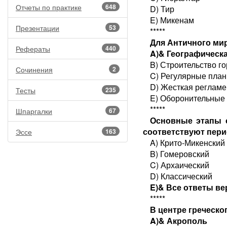
Отчеты по практике
648
D) Тир
E) Микенам
Презентации
53
*****
Для Античного ми
Рефераты
440
A)& Географическа
B) Строительство г
Сочинения
2
C) Регулярные план
D) Жесткая регламе
Тесты
235
E) Оборонительные
*****
Шпаргалки
67
Основные этапы с
соответствуют пери
Эссе
163
A) Крито-Микенский
B) Гомеровский
C) Архаический
D) Классический
E)& Все ответы в
*****
В центре греческо
A)& Акрополь