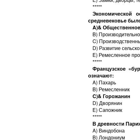
*****
Экономической о
средневековье был
A)& Общественное
B) Производительно
C) Производственн
D) Развитие сельско
E) Ремесленное про
*****
Французское «бу
означают:
A) Пахарь
B) Ремесленник
C)& Горожанин
D) Дворянин
E) Сапожник
*****
В древности Пари
A) Виндобона
B) Лондониум