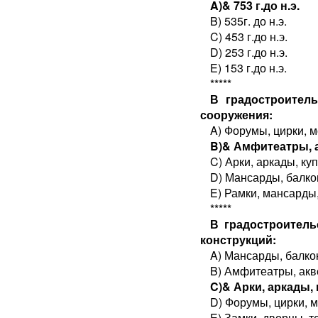
A)& 753 г.до н.э.
B) 535г. до н.э.
C) 453 г.до н.э.
D) 253 г.до н.э.
E) 153 г.до н.э.
*****
В градостроител
сооружения:
A) Форумы, цирки, 
B)& Амфитеатры, 
C) Арки, аркады, к
D) Мансарды, балко
E) Рамки, мансарды
*****
В градостроител
конструкций:
A) Мансарды, балко
B) Амфитеатры, акв
C)& Арки, аркады,
D) Форумы, цирки, 
E) Замки, дворцы, 