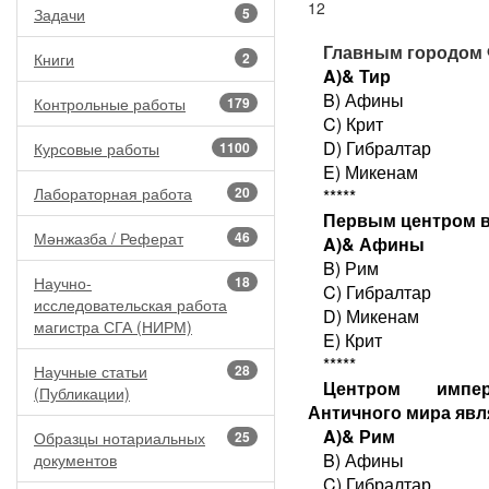
12
Задачи
5
Главным городом 
Книги
2
A)& Тир
B) Афины
Контрольные работы
179
C) Крит
D) Гибралтар
Курсовые работы
1100
E) Микенам
Лабораторная работа
20
*****
Первым центром вс
Мәнжазба / Реферат
46
A)& Афины
B) Рим
Научно-
18
C) Гибралтар
исследовательская работа
D) Микенам
магистра СГА (НИРМ)
E) Крит
*****
Научные статьи
28
Центром импер
(Публикации)
Античного мира явл
A)& Рим
Образцы нотариальных
25
B) Афины
документов
C) Гибралтар