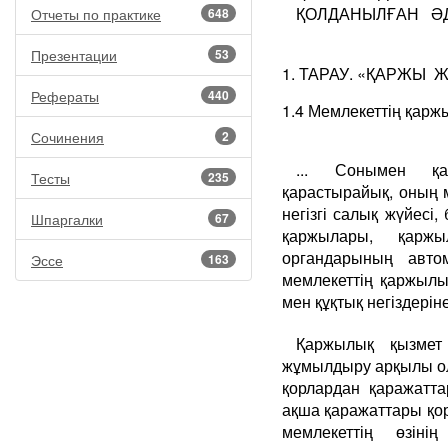
ҚОЛДАНЫЛҒАН ӘДЕ
Отчеты по практике
648
Презентации
53
1. ТАРАУ. «ҚАРЖЫ Ж
Рефераты
440
1.4 Мемлекеттің қаржы
Сочинения
2
... Сонымен қа
Тесты
235
қарастырайық, оның 
негізгі салық жүйесі
Шпаргалки
67
қаржылары, қарж
органдарының автом
Эссе
163
мемлекеттің қаржылы
мен құқтық негіздері
Қаржылық қызмет
жұмылдыру арқылы ол
қорлардан қаражатта
ақша қаражаттары қо
мемлекеттің өзіні