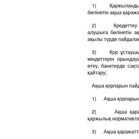
1) Қаржыландыру, 
бөлінетін ақша қаража
2) Кредиттеу (нес
алушыға бөлінетін 
ақылы түрде пайдалан
3) Қор ұстаушыны
міндеттерін орында
өтеу, банктерде сақ
қайтару;
Ақша қорларын пайд
1) Ақша қорларын п
2) Ақша қаражат
қаржылық нормативтер
3) Ақша қаражатта