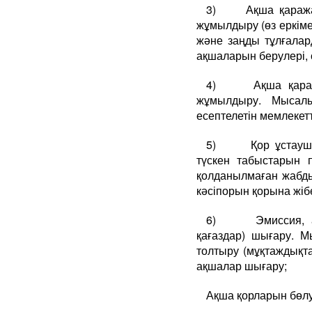
3) Ақша қаражатт
жұмылдыру (өз еркіме
және заңды тұлғалар
ақшаларын берулері, 
4) Ақша қаражат
жұмылдыру. Мысалы,
есептелетін мемлекет
5) Қор ұстаушыны
түскен табыстарын 
қолданылмаған жабды
кәсіпорын қорына жіб
6) Эмиссия, айн
қағаздар) шығару. 
толтыру (мұқтаждықт
ақшалар шығару;
Ақша қорларын бөлуді