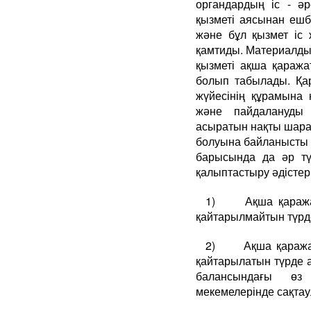
органдардың іс - әр
қызметі аясынан ешб
және бұл қызмет іс 
қамтиды. Материалды
қызметі ақша қараж
болып табылады. Қар
жүйесінің құрамына 
және пайдалануды 
асыратын нақты шарал
болуына байланысты 
барысында да әр тү
қалыптастыру әдістері
1) Ақша қаражатт
қайтарылмайтын түрд
2) Ақша қаражатт
қайтарылатын түрде 
балансындағы өз
мекемелерінде сақта