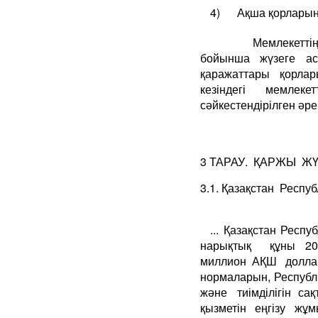
4) Ақша қорларын 
Мемлекеттің қар
бойынша жүзеге ас
қаражаттары қорла
кезіндегі мемлек
сәйкестендірілген әреке
3 ТАРАУ. ҚАРЖЫ ЖҮ
3.1. Қазақстан Респу
... Қазақстан Ре
нарықтық құны 20
миллион АҚШ долла
нормаларын, Респуб
және тиімділігін 
қызметін еңгізу жұ