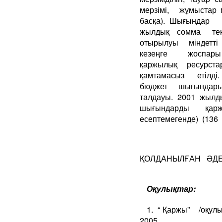
мерзімі, жұмыстар
басқа). Шығындар
жылдық сомма те
отырылуы міндетті 
кезеңге жоспар
қаржылық ресурста
қамтамасыз етілд
бюджет шығындар
талдауы. 2001 жыл
шығындарды қарж
есептемегенде) (136 мл
ҚОЛДАНЫЛҒАН ӘДЕ
Оқулықтар:
1. “ Қаржы” /оқул
2005.