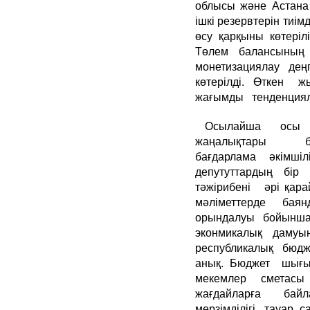
облысы және Астана 
ішкі резервтерін тиі
өсу қарқыны көтеріл
Төлем балансының
монетизациялау дең
көтерілді. Өткен 
жағымды тенденциял
Осылайша ос
жаңалықтары бол
бағдарлама әкім
депутуттардың б
тәжірибені әрі қ
мәліметтерде ба
орындалуы бойынша 
эконмикалық дамуын
республикалық бюд
анық. Бюджет шы
мекемлер сметасы 
жағдайларға бай
мерзімділігі, тау