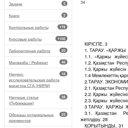
34
Задачи
5
Книги
2
Контрольные работы
179
Курсовые работы
1100
КІРІСПЕ. 3
1. ТАРАУ. «ҚАРЖЫ
Лабораторная работа
20
1.1. «Қаржы жүйес
Мәнжазба / Реферат
46
1.2. Қазақстан Рес
1.3. Қаржы жүйесін
Научно-
18
1.4 Мемлекеттің қар
исследовательская работа
2.ТАРАУ. ЭКОНОМ
магистра СГА (НИРМ)
2.1. Қазақстан Рес
2.2. Қаржы жүйесі
Научные статьи
28
2.3. Қаржы жүйесіні
(Публикации)
3 ТАРАУ. ҚАРЖЫ Ж
3.1. Қазақстан 
Образцы нотариальных
25
жетілдіру. 28
документов
ҚОРЫТЫНДЫ.. 31