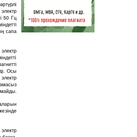
ртүрлі
 электр
і 50 Гц
ндетті
ың сапа
электр
ндетті
гнитті
ді. Осы
 электр
тамасыз
лмайды.
аларын
езінде
электр
е басқа