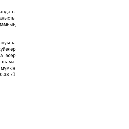
ындағы
ланысты
адамның
лануына
үйелер
ға әсер
ы шама.
мүмкін
0.38 кВ