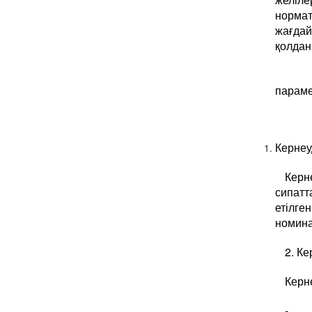
норма
жағдай
қолдан
Элек
параме
Кернеу
Керн
сипатт
етілг
номина
2. Ке
Керн
- ке