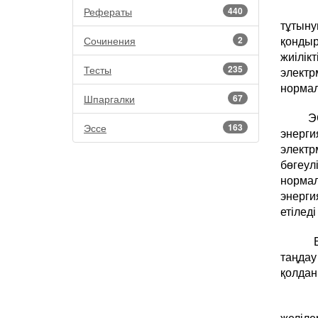
Жалп
Рефераты
440
тұтыну
қондыр
Сочинения
2
жиілі
Тесты
235
электр
нормал
Шпаргалки
67
ЭС н
Эссе
163
энерг
элект
бөгеул
нормал
энерги
етілед
Бұл 
таңда
қолдан
Элек
желіле