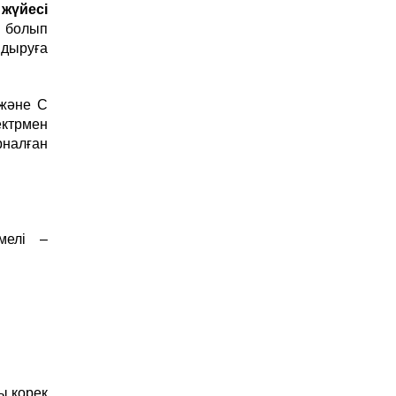
жүйесі
 болып
ндыруға
 және С
ктрмен
рналған
мелі –
ы қорек