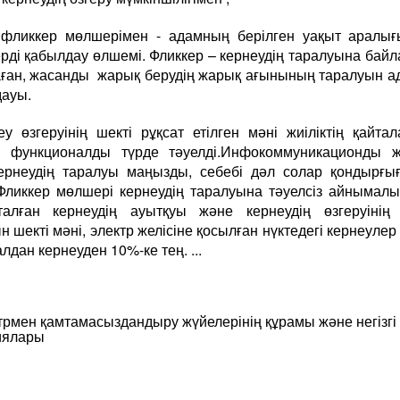
иккер мөлшерімен - адамның берілген уақыт аралығ
рді қабылдау өлшемі. Фликкер – кернеудің таралуына бай
ған, жасанды жарық берудің жарық ағынының таралуын 
ауы.
еу өзгеруінің шекті рұқсат етілген мәні жиіліктің қайта
лі функционалды түрде тәуелді.Инфокоммуникационды ж
ернеудің таралуы маңызды, себебі дәл солар қондырғы
 Фликкер мөлшері кернеудің таралуына тәуелсіз айнымал
талған кернеудің ауытқуы және кернеудің өзгеруінің 
н шекті мәні, электр желісіне қосылған нүктедегі кернеулер 
лдан кернеуден 10%-ке тең. ...
трмен қамтамасыздандыру жүйелерінің құрамы және негізгі
иялары