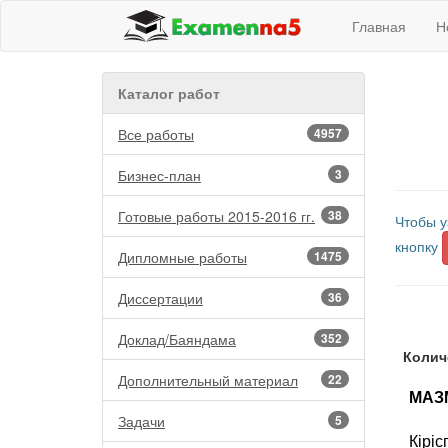
Главная
Н
Каталог работ
Все работы
4957
Бизнес-план
3
Готовые работы 2015-2016 гг.
38
Чтобы у
кнопку
Дипломные работы
1475
Диссертации
36
Доклад/Баяндама
352
Колич
Дополнительный материал
22
МАЗ
Задачи
5
Кіріс