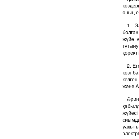
көзде
оның е
1. Э
болған
жүйе 
тұтыну
қорект
2. Е
көзі б
келге
және А
Әрин
қабылд
жүйесі
сиымды
уақыт
электр