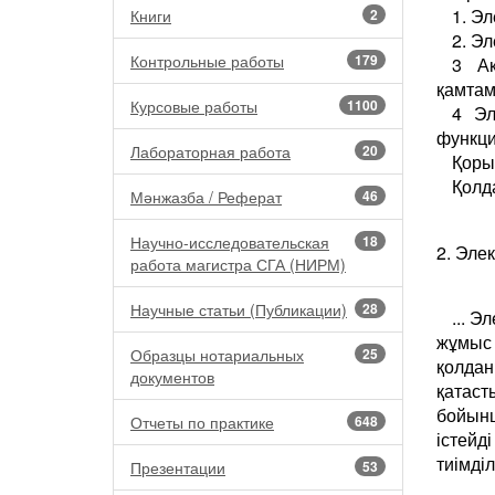
1. Э
Книги
2
2. Эл
Контрольные работы
179
3 Ақ
қамтам
Курсовые работы
1100
4 Эл
функц
Лабораторная работа
20
Қоры
Қолда
Мәнжазба / Реферат
46
Научно-исследовательская
18
2. Эле
работа магистра СГА (НИРМ)
Научные статьи (Публикации)
28
... 
жұмыс 
Образцы нотариальных
25
қолдан
документов
қатас
бойынш
Отчеты по практике
648
істей
тиімді
Презентации
53