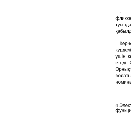
- фл
фликке
туында
қабылд
Керн
күрде
үшін к
етеді.
Орнық
болаты
номина
4 Элек
функц