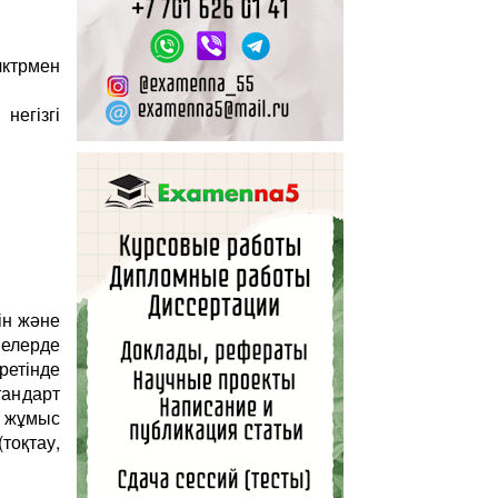
ктрмен
негізгі
ін және
йелерде
ретінде
андарт
с жұмыс
оқтау,