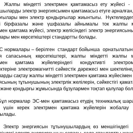
ы міндетті электрмен қамтамасыз ету жүйесі - ә
шыларды электр энергиясымен қамтамасыз етуге арналған,
ғылары мен электр қондырғылар жиынтығы. Нүктелердег
кті бірфазалы және үшфазалы айнымалы ток жалпы мі
мен қамтама жүйесі, электр желісіндегі электр энергиясын
ары мен көрсеткіштері стандартты болады.
ормалары – берілген стандарт бойынша орнатылатын 
ия сапасының көрсеткіштері, жалпы міндетті жалпы мі
рмен қамтама жүйелеріндегі кондуктивті электрома
іктеріне электромагнитті сәйкестік дәрежесі мен шектеліне
арды сақтау жалпы міндетті электрмен қамтама жүйесімен
ясының тұтынушының электрлік желілерін, сәйкестігі қама
і және қондырғы жұмысында бұзулармен тоқтап қалулар бо
нормалар ЭС-мен қамтамасыз етудің техникалық шар
у үшін керек электрмен қамтама жүйелерін жобалау к
ылады.
тр энергиясын тұтынушылардың өз меншігіндегі 
ріндегі электр энергиясының сапасы, сала стандартты жән