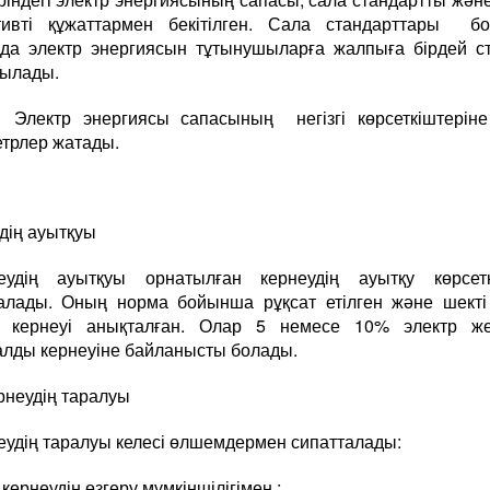
тивті құжаттармен бекітілген. Сала стандарттары бо
да электр энергиясын тұтынушыларға жалпыға бірдей с
ылады.
тр энергиясы сапасының негізгі көрсеткіштеріне 
трлер жатады.
дің ауытқуы
еудің ауытқуы орнатылған кернеудің ауытқу көрсетк
алады. Оның норма бойынша рұқсат етілген және шекті
ен кернеуі анықталған. Олар 5 немесе 10% электр жел
лды кернеуіне байланысты болады.
рнеудің таралуы
еудің таралуы келесі өлшемдермен сипатталады:
рнеудің өзгеру мүмкіншілігімен ;