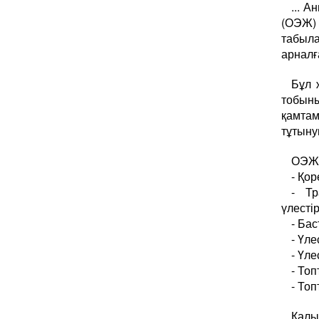
... 
(ОЭЖ)
табыла
арналғ
Бұл 
тобын
қамтам
тұтыну
ОЭЖ 
- Қо
- Тр
үлесті
- Бас
- Үле
- Үле
- То
- Топ
Қалы