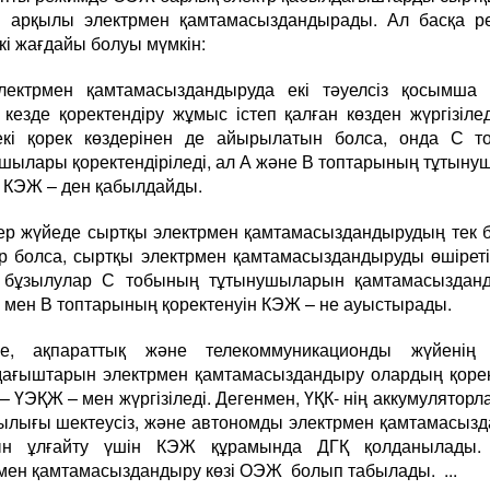
рі арқылы электрмен қамтамасыздандырады. Ал басқа р
кі жағдайы болуы мүмкін:
лектрмен қамтамасыздандыруда екі тәуелсіз қосымша 
 кезде қоректендіру жұмыс істеп қалған көзден жүргізілед
екі қорек көздерінен де айырылатын болса, онда С т
шылары қоректендіріледі, ал А және В топтарының тұтын
і КЭЖ – ден қабылдайды.
гер жүйеде сыртқы электрмен қамтамасыздандырудың тек б
ар болса, сыртқы электрмен қамтамасыздандыруды өшіреті
н бұзылулар С тобының тұтынушыларын қамтамасыздан
 мен В топтарының қоректенуін КЭЖ – не ауыстырады.
е, ақпараттық және телекоммуникационды жүйенің 
ағыштарын электрмен қамтамасыздандыру олардың қоре
 – ҮЭҚЖ – мен жүргізіледі. Дегенмен, ҮҚК- нің аккумулятор
лығы шектеусіз, және автономды электрмен қамтамасыз
ын ұлғайту үшін КЭЖ құрамында ДГҚ қолданылады. Н
мен қамтамасыздандыру көзі ОЭЖ болып табылады. ...