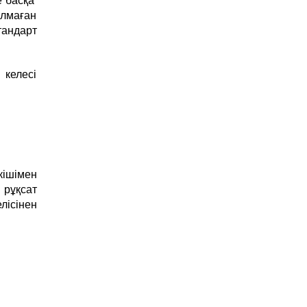
лмаған
тандарт
келесі
ішімен
 рұқсат
ісінен