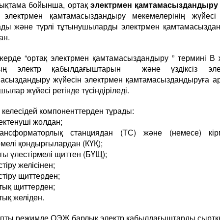
Анықтама бойынша, ортақ
электрмен қамтамасыздандыру 
 электрмен қамтамасыздандыру мекемелерінің жүйесі
ды және түрлі тұтынушыларды электрмен қамтамасызда
ан.
жерде “ортақ электрмен қамтамасыздандыру ” термині В
ың электр қабылдағыштарын және үздіксіз эле
асыздандыру жүйесін электрмен қамтамасыздандыруға а
шылар жүйесі ретінде түсіндіріледі.
келесідей компоненттерден тұрады:
ректенуші жолдан;
ансформаторлық станциядан (ТС) және (немесе) кір
рмелі қондырғылардан (КҮҚ);
ты үлестірмелі щиттен (БҮЩ);
стіру желісінен;
стіру щиттерден;
птық щиттерден;
тық желіден.
пты режимде ОЭЖ барлық электр қабылдағыштарды сыртқ