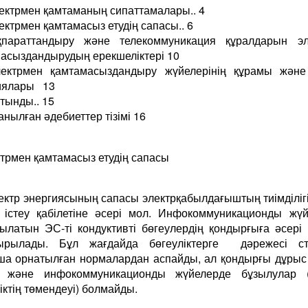
лектрмен қамтаманың сипаттамалары.. 4
ектрмен қамтамасыз етудің сапасы.. 6
параттандыру және телекоммуникация құралдарын эл
асыздандырудың ерекшеліктері 10
ектрмен қамтамасыздандыру жүйелерінің құрамы және 
иялары 13
тынды.. 15
нылған әдебиеттер тізімі 16
ктрмен қамтамасыз етудің сапасы
Электр энергиясының сапасы электрқабылдағыштың тиімділіг
істеу қабілетіне әсері мол. Инфокоммуникационды жү
ылатын ЭС-ті кондуктивті бөгеулердің қондырғыға әсері 
тырылады. Бұл жағдайда бөгеуліктерге дәрежесі ст
а орнатылған нормалардан аспайды, ал қондырғы дұры
ді және инфокоммуникационды жүйелерде бұзылулар (т
ліктің төмендеуі) болмайды.