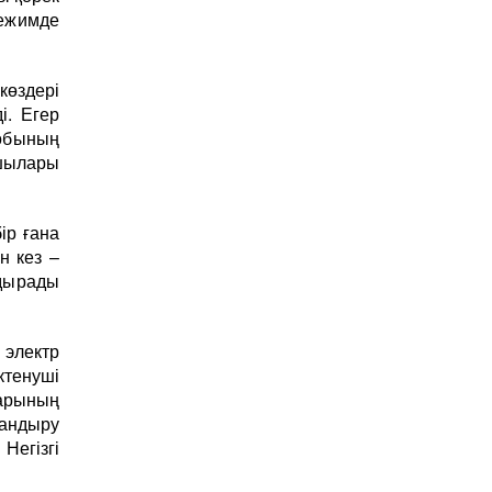
ежимде
көздері
і. Егер
обының
ушылары
ір ғана
н кез –
дырады
электр
ктенуші
ларының
дандыру
егізгі