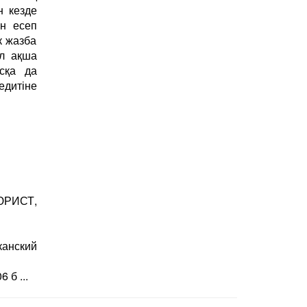
н кезде
н есеп
к жазба
л ақша
сқа да
дитіне
 ЮРИСТ,
канский
 б ...