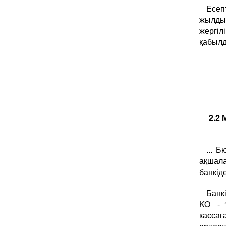
Есеп
жылдық
жергіл
қабылд
2.2 
... 
ақшал
банкід
Банкі
KO - 1
кассағ