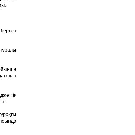
ды.
 берген
туралы
ойынша
дамның
жеттік
ін.
тұрақты
ясында