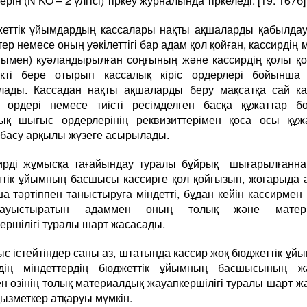
рін (N KO – 2 үлгісі) тіркеу журналында тіркеледі. [19. 167б]
еттік ұйымдардың кассалары нақты ақшаларды қабылда
тер немесе оның уәкілеттігі бар адам қол қойған, кассирдің 
ымен) куәландырылған соңғының және кассирдің қолы қ
текті бере отырып кассалық кіріс ордерлері бойынша 
лады. Кассадан нақты ақшаларды беру мақсатқа сай ка
 ордері немесе тиісті ресімделген басқа құжаттар б
ық шығыс ордерлерінің реквизиттерімен қоса осы құж
басу арқылы жүзеге асырылады.
ирді жұмысқа тағайындау туралы бұйрық шығарылғанна
тік ұйымның басшысы кассирге қол қойғызып, жоғарыда 
а тәртіппен таныстыруға міндетті, бұдан кейін кассирмен
ауыстыратын адаммен оның толық және матери
ершілігі туралы шарт жасасады.
с істейтіндер саны аз, штатында кассир жоқ бюджеттік ұй
рдің міндеттердің бюджеттік ұйымның басшысының ж
ен өзінің толық материалдық жауапкершілігі туралы шарт ж
қызметкер атқаруы мүмкін.