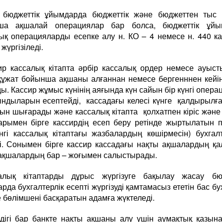
 бюджеттік ұйымдарда бюджеттік және бюджеттен тыс 
ша ақшалай операциялар бар болса, бюджеттік ұйы
ық операцияларды есепке алу н. КО – 4 немесе н. 440 к
 жүргізіледі.
ир кассалық кітапта әрбір кассалық ордер немесе ауыс
құжат бойынша ақшаны алғаннан немесе бергенннен кейі
ы. Кассир жұмыс күнінің аяғында күн сайын бір күнгі опер
ндыларын есептейді, кассадағы келесі күнге қалдырылғ
ын шығарады және кассалық кітапта қолхатпен кіріс жән
арымен бірге кассирдің есеп беру ретінде жыртылатын 
үнгі кассалық кітаптағы жазбалардың көшірмесін) бухгал
ді. Сонымен бірге кассир кассадағы нақты ақшалардың қ
ақшалардың бар – жоғымен салыстырады.
алық кітаптарды дұрыс жүргізуге бақылау жасау бюд
рда бухгалтерлік есепті жүргізуді қамтамасыз ететін бас бу
 бөлімшені басқаратын адамға жүктеледі.
лдігі бар банкте нақты ақшаны алу үшін аумақтық қазы