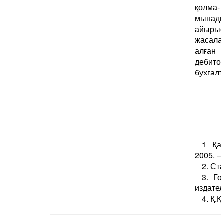
қолма-
мынад
айырыс
жасал
алған
дебит
бухгалт
1. Қ
2005. –
2. С
3. Г
издател
4. Қ.