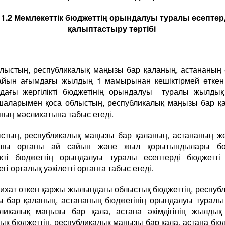
1.2 Мемлекеттік бюджеттің орындалуы туралы есептер
қалыптастыру тәртібі
Облыстың, республикалық маңызы бар қаланың, астананың ә
айын ағымдағы жылдың 1 мамырынан кешіктірмей өткен
дағы жергілікті бюджетінің орындалуы туралы жылдық 
аларымен қоса облыстың, республикалық маңызы бар қ
ның мәслихатына табыс етеді.
стың, республикалық маңызы бар қаланың, астананың жер
ушы органы ай сайын және жыл қорытындылары б
ікті бюджеттің орындалуы туралы есептерді бюджетті
гі орталық уәкілетті органға табыс етеді.
ихат өткен қаржы жылындағы облыстық бюджеттің, респуб
 бар қаланың, астананың бюджетінің орындалуы туралы
ликалық маңызы бар қала, астана әкімдігінің жылдық
ық бюджеттің, республикалық маңызы бар қала, астана бюд