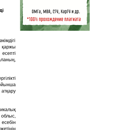
ді
кімдігі
 қаржы
есепті
аланың,
гілікті
ойынша
 атқару
ликалық
 облыс,
 есебін
жетінің