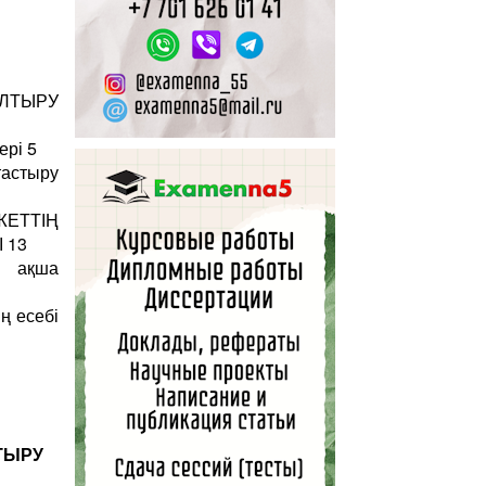
ЛТЫРУ
ері 5
тастыру
ЖЕТТІҢ
 13
ң ақша
ң есебі
ТЫРУ