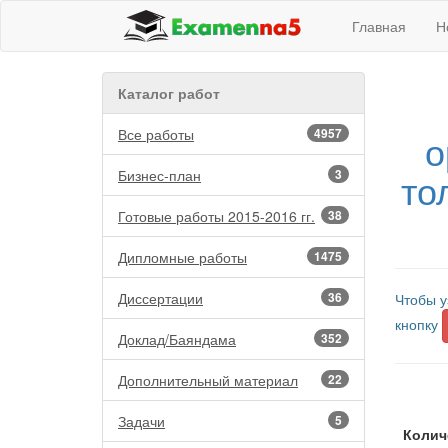
Главная
Н
Каталог работ
Все работы
4957
о
то
Бизнес-план
3
Готовые работы 2015-2016 гг.
38
Дипломные работы
1475
Диссертации
36
Чтобы у
кнопку
Доклад/Баяндама
352
Дополнительный материал
22
Задачи
5
Колич