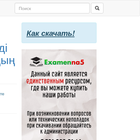
Как скачать!
ді
дың
те