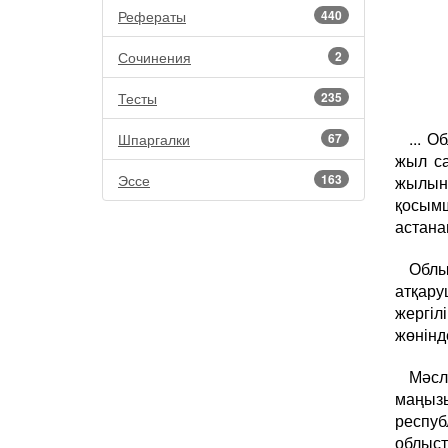
Рефераты
440
Сочинения
2
Тесты
235
... 
Шпаргалки
67
жыл с
Эссе
163
жылын
қосымш
астана
Облы
атқар
жергіл
жөнінде
Мәсл
маңызы
респуб
облыст