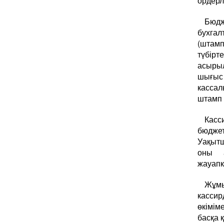
ордерле
Бюдж
бухгал
(штамп
түбір
асыры
шығыс
кассал
штамп 
Касс
бюджет
Уақытш
оны 
жауапк
Жұмы
касси
өкімім
басқа 