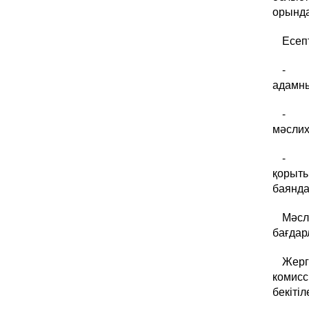
орында
Есепт
- же
адамн
- же
мәслих
- ж
қорыт
баянд
Мәс
бағдар
Жерг
комис
бекітіл