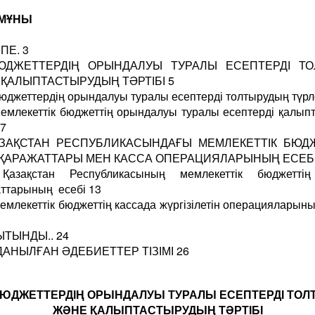
МҰНЫ
СПЕ. 3
ЮДЖЕТТЕРДІҢ ОРЫНДАЛУЫ ТУРАЛЫ ЕСЕПТЕРДІ ТО
ҚАЛЫПТАСТЫРУДЫҢ ТӘРТІБІ 5
Бюджеттердің орындалуы туралы есептерді толтырудың түрл
Мемлекеттік бюджеттің орындалуы туралы есептерді қалып
 7
АЗАҚСТАН РЕСПУБЛИКАСЫНДАҒЫ МЕМЛЕКЕТТІК БЮД
ҚАРАЖАТТАРЫ МЕН КАССА ОПЕРАЦИЯЛАРЫНЫҢ ЕСЕБІ
Қазақстан Республикасының мемлекеттік бюджетті
ттарының есебі 13
Мемлекеттік бюджеттің кассада жүргізілетін операцияларыны
ТЫНДЫ.. 24
АНЫЛҒАН ӘДЕБИЕТТЕР ТІЗІМІ 26
БЮДЖЕТТЕРДІҢ ОРЫНДАЛУЫ ТУРАЛЫ ЕСЕПТЕРДІ ТОЛ
ЖӘНЕ ҚАЛЫПТАСТЫРУДЫҢ ТӘРТІБІ