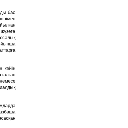
уды бас
мөрімен
ойылған
жүзеге
ссалық
ойынша
аттарға
н кейін
аталған
 немесе
алдық
ымдарда
азбаша
асасқан