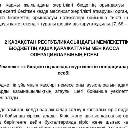
ті қаржы жылындағы жергілікті бюдеттің орындалуы 
 есепті бекіткен кезде мәслихат жергілікті атқарушы орга
ікті бюджеттің орындалуы нәтижелері бойынша тиісті 
ауы қажет екендігі туралы шешім шығаруға құқылы. [7. 68 –
2 ҚАЗАҚСТАН РЕСПУБЛИКАСЫНДАҒЫ МЕМЛЕКЕТТІ
БЮДЖЕТТІҢ АҚША ҚАРАЖАТТАРЫ МЕН КАССА
ОПЕРАЦИЯЛАРЫНЫҢ ЕСЕБІ
Мемлекеттік бюджеттің кассада жүргізілетін операция
есебі
Бюджеттік ұйымның кассирі немесе оны ауыстыратын ада
арды қазынашылықтың атаулы шегі бойынша уәкілетті
ен алады.
де алынған қолда бар ақшалар сол күні кассалық кіріс ордер
) бойынша кіріске алады. Кіріс және шығыс кассалық о
а берілгенге дейін бухгалтерияда кіріс және шығыс к