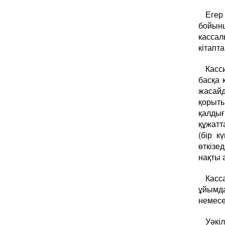
Егер
бойын
кассал
кітапта
Касс
басқа 
жасайд
қорыты
қалдығ
құжатт
(бір к
өткізе
нақты 
Касс
ұйымда
немесе
Уәкі