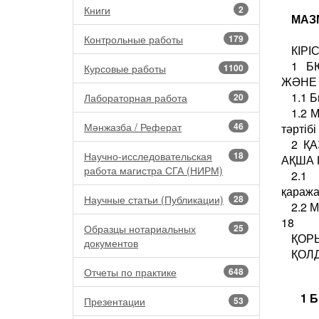
Книги
2
МАЗ
Контрольные работы
179
КІРІ
1 Б
Курсовые работы
1100
ЖӘНЕ 
1.1 
Лабораторная работа
20
1.2 
Мәнжазба / Реферат
46
тәртібі
2 Қ
Научно-исследовательская
18
АҚША 
работа магистра СГА (НИРМ)
2.1 
қаража
Научные статьи (Публикации)
28
2.2 
18
Образцы нотариальных
25
ҚОРЫ
документов
ҚОЛД
Отчеты по практике
648
1 
Презентации
53