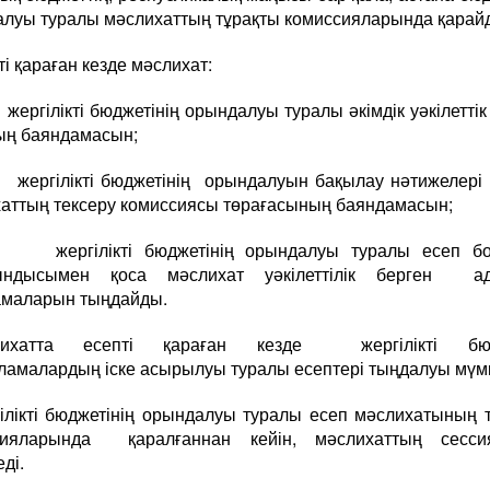
луы туралы мәслихаттың тұрақты комиссияларында қарай
і қараған кезде мәслихат:
ргілікті бюджетінің орындалуы туралы әкімдік уәкілеттік
ың баяндамасын;
ргілікті бюджетінің орындалуын бақылау нәтижелері 
аттың тексеру комиссиясы төрағасының баяндамасын;
ергілікті бюджетінің орындалуы туралы есеп б
ындысымен қоса мәслихат уәкілеттілік берген а
амаларын тыңдайды.
лихатта есепті қараған кезде жергілікті бюд
ламалардың іске асырылуы туралы есептері тыңдалуы мүмк
ілікті бюджетінің орындалуы туралы есеп мәслихатының 
сияларында қаралғаннан кейін, мәслихаттың сесси
еді.