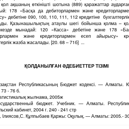
 қол ақшаның өткінішті шотына (889) қаражаттар аударға
ый: 178 «Басқа да дебиторлармен және кредиторларме
у» дебетіне 090, 100, 110, 111, 112 кредитіне бухгалтерлі
ады. Қазынашылықтың атаулы шегі бойынша қолма – қо
 кезде мынадай: 120 «Касса» дебетіне және 178 «Ба
орлармен және кредиторлармен есеп айырысу» кре
ерлік жазба жасалады. [20. 68 – 71б] ...
ҚОЛДАНЫЛҒАН ӘДЕБИЕТТЕР ТІЗІМІ
азақстан Республикасының Бюджет кодексі. — Алматы.
 73 - 76 б.
татистикалық жылнама, 2005ж
осударственный бюджет. Учебник. — Алматы. Республи
ьский кабинет, 2004 г. 240 - 241 стр
Қ. Ілиясов,С. Құлпыбаев Қаржы: Оқулық. — Алматы: 2005.- 306