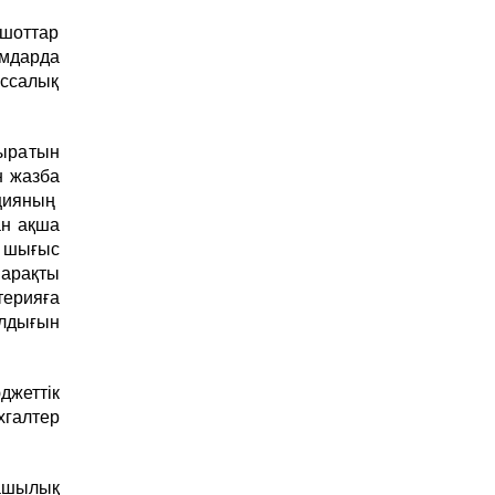
шоттар
мдарда
ассалық
тыратын
н жазба
ацияның
ан ақша
е шығыс
парақты
терияға
алдығын
жеттік
хгалтер
нашылық