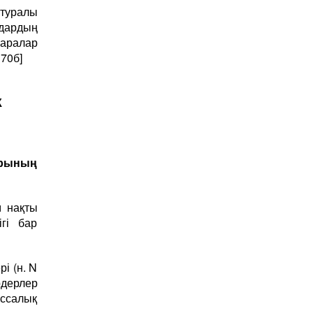
туралы
ндардың
шаралар
 70б]
К
ларының
м нақты
гі бар
і (н. N
рдерлер
ассалық