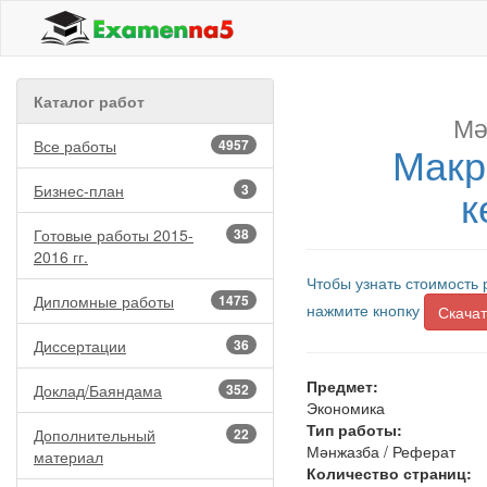
Каталог работ
Мә
Все работы
4957
Макр
к
Бизнес-план
3
Готовые работы 2015-
38
2016 гг.
Чтобы узнать стоимость 
Дипломные работы
1475
нажмите кнопку
Скачат
Диссертации
36
Предмет:
Доклад/Баяндама
352
Экономика
Тип работы:
Дополнительный
22
Мәнжазба / Реферат
материал
Количество страниц: