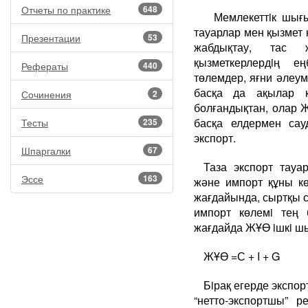
Отчеты по практике
648
Мемлекеттiк шығы
тауарлар мен қызмет 
Презентации
53
жабдықтау, тас 
қызметкерлердiң е
Рефераты
440
төлемдер, яғни әлеум
басқа да ақылар к
Сочинения
2
болғандықтан, олар Ж
басқа елдермен сау
Тесты
235
экспорт.
Шпаргалки
67
Таза экспорт тауар
Эссе
163
және импорт құны кө
жағдайында, сыртқы с
импорт көлемi тең 
жағдайда ЖҰӨ iшкi ш
ЖҰӨ =С + I + G
Бiрақ егерде экспор
“нетто-экспортшы” 