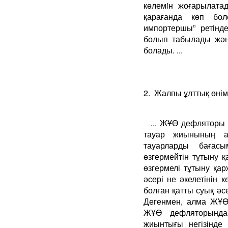
көлемiн жоғарылата
қарағанда көп бол
импортершы” ретiнде
болып табылады жән
болады. ...
2. Жалпы ұлттық өнім,
... ЖҰӨ дефляторы 
тауар жиынының а
тауарларды бағасы
өзгермейтін тұтыну
өзгермелі тұтыну қар
әсері не әкелетінін
болған қатты суық әс
Дегенмен, алма ЖҰӨ
ЖҰӨ дефляторында 
жиынтығы негізінде 