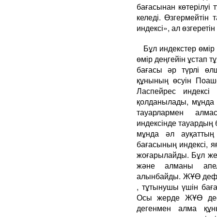
бағасынан көтерілуі 
келеді. Өзгермейтін
индексі», ал өзгереті
Бұл индекстер өмір 
өмір деңгейін ұстап т
бағасы әр түрлі өл
құнының өсуін Поаше
Ласпейрес индексі
қолданылады, мұнда 
тауарлармен алмас
индексінде тауардың 
мұнда әл ауқаттың 
бағасының индексі, я
жоғарылайды. Бұл же
және алманы апел
алынбайды. ЖҰӨ дефл
, тұтынушы үшін бағ
Осы жерде ЖҰӨ дефл
дегенмен алма құ