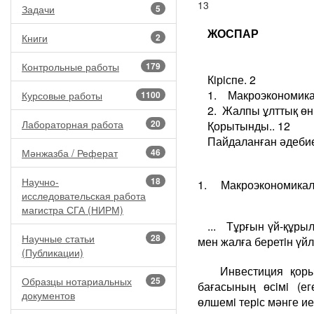
13
Задачи
5
ЖОСПАР
Книги
2
Контрольные работы
179
Кiрiспе. 2
1. Макроэкономикал
Курсовые работы
1100
2. Жалпы ұлттық өні
Лабораторная работа
20
Қорытынды.. 12
Пайдаланған әдебиет
Мәнжазба / Реферат
46
Научно-
18
1. Макроэкономикалы
исследовательская работа
магистра СГА (НИРМ)
... Тұрғын үй-құры
Научные статьи
28
мен жалға беретiн үй
(Публикации)
Инвестиция қоры
Образцы нотариальных
25
бағасының өсiмi (е
документов
өлшемi терiс мәнге ие