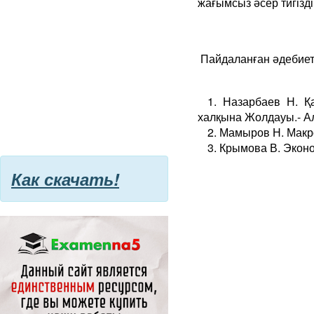
жағымсыз әсер тигізді. 
Пайдаланған әдебиетте
1. Назарбаев Н. Қа
халқына Жолдауы.- Ал
2. Мамыров Н. Макр
3. Крымова В. Эконо
Как скачать!