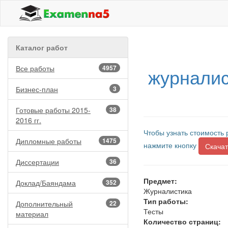
Каталог работ
Все работы
4957
журналис
Бизнес-план
3
Готовые работы 2015-
38
2016 гг.
Чтобы узнать стоимость 
Дипломные работы
1475
нажмите кнопку
Скачат
Диссертации
36
Предмет:
Доклад/Баяндама
352
Журналистика
Тип работы:
Дополнительный
22
Тесты
материал
Количество страниц: