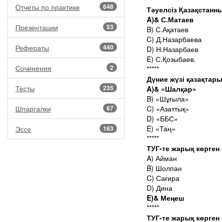
Отчеты по практике
648
Тәуелсіз Қазақстанн
A)& С.Матаев
Презентации
53
B) С.Ақатаев
C) Д.Назарбаева
Рефераты
440
D) Н.Назарбаев
E) С.Қозыбаев.
Сочинения
2
*****
Дүние жүзі қазақтар
Тесты
235
A)& «Шалқар»
B) «Шұғыла»
Шпаргалки
67
C) «Азаттық»
D) «ББС»
E) «Таң»
Эссе
163
*****
ТУГ-те жарық көрген
A) Айман
B) Шолпан
C) Сағира
D) Дина
E)& Меңеш
*****
ТУГ-те жарық көрген