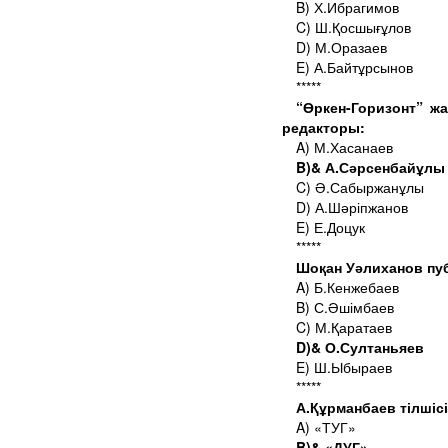
B) Х.Ибрагимов
C) Ш.Қосшығұлов
D) М.Оразаев
E) А.Байтұрсынов
*****
“Өркен-Горизонт” ж
редакторы:
A) М.Хасанаев
B)& А.Сәрсенбайұлы
C) Ә.Сабыржанұлы
D) А.Шәріпжанов
E) Е.Доцук
*****
Шоқан Уәлиханов пу
A) Б.Кенжебаев
B) С.Әшімбаев
C) М.Қаратаев
D)& О.Султаньяев
E) Ш.Ыбыраев
*****
А.Құрманбаев тілшіс
A) «ТУГ»
B)& «ДУГ»