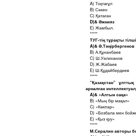
A) Тоқтағұл
B) Сәкен
C) Қатаған
D)& Әжнияз
E) Жамбыл.
*****
ТУГ-тің тұрақты тілші
A)& Ә.Тәңірбергенов
B) А.Құнанбаев
C) Ш.Уәлиханов
D) Ж.Жабаев
E) Ш.Құдайбердиев
*****
“Қазақстан” ұлттық
арналған интеллектуал
A)& «Алтын сақа»
B) «Мың бір мақал»
C) «Көкпар»
D) «Бозбала мен бойж
E) «Қыз қуу»
*****
М.Сералин авторы б