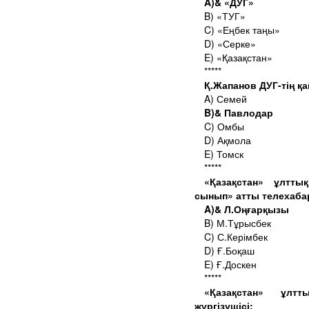
A)& «ДУГ»
B) «ТУГ»
C) «Еңбек таңы»
D) «Серке»
E) «Қазақстан»
*****
Қ.Жапанов ДУГ-тің қай
A) Семей
B)& Павлодар
C) Омбы
D) Ақмола
E) Томск
*****
«Қазақстан» ұлтты
сынып» атты телехаба
A)& Л.Оңғарқызы
B) М.Тұрысбек
C) С.Керімбек
D) Ғ.Боқаш
E) Ғ.Доскен
*****
«Қазақстан» ұлт
жүргізушісі: