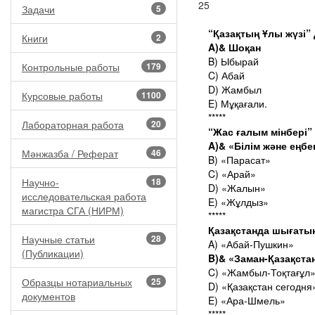
25
Задачи
5
“Қазақтың Ұлы жүзі”
Книги
2
A)& Шоқан
B) Ыбырай
Контрольные работы
179
C) Абай
D) Жамбыл
Курсовые работы
1100
E) Мұқағали.
*****
Лабораторная работа
20
“Жас ғалым мінбері
A)& «Білім және еңбе
Мәнжазба / Реферат
46
B) «Парасат»
C) «Арай»
Научно-
18
D) «Жалын»
исследовательская работа
E) «Жұлдыз»
магистра СГА (НИРМ)
*****
Қазақстанда шығаты
Научные статьи
28
A) «Абай-Пушкин»
(Публикации)
B)& «Заман-Қазақста
C) «Жамбыл-Тоқтағұл»
Образцы нотариальных
25
D) «Қазақстан сегодня
документов
E) «Ара-Шмель»
*****