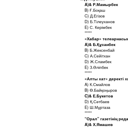
A)& Р.Мамырбек
B) Ғ.Боқаш
C) Д.Егізов
D) Б.Тілеуханов
E) С. Керімбек
*****
«Хабар» телеарнасы
A)& Б.Құсанбек
B) Б.Жексенбай
C) А.Сейітхан
D) Ж.Сламбек
E) З.Әліпбек
*****
«Алты хат» деректі 
A) К.Смайлов
B) Ө.Байқоңыров
C)& Е.Букетов
D) Қ.Сәтбаев
E) Ш.Мұртаза
*****
“Орал” газетінің ред
A)& Х.Ямашев