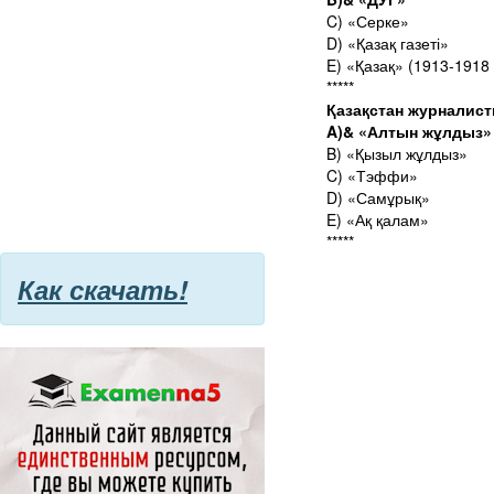
C) «Серке»
D) «Қазақ газеті»
E) «Қазақ» (1913-1918 
*****
Қазақстан журналис
A)& «Алтын жұлдыз»
B) «Қызыл жұлдыз»
C) «Тэффи»
D) «Самұрық»
E) «Ақ қалам»
*****
Как скачать!