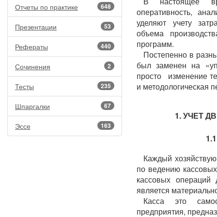
В настоящее вр
Отчеты по практике
648
оперативность, ана
уделяют учету затр
Презентации
53
объема производств
программ.
Рефераты
440
Постепенно в разны
был заменен на «уп
Сочинения
2
просто изменение те
и методологическая п
Тесты
235
Шпаргалки
67
1. УЧЕТ 
Эссе
163
1.
Каждый хозяйствую
по ведению кассовых
кассовых операций 
является материально
Касса это самос
предприятия, предна