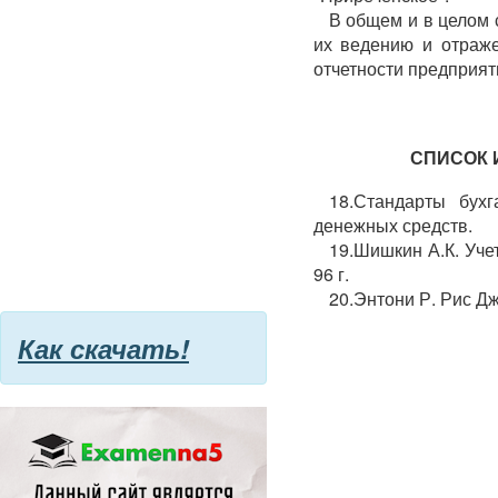
В общем и в целом 
их ведению и отраже
отчетности предприят
СПИСОК 
18.Стандарты бух
денежных средств.
19.Шишкин А.К. Уче
96 г.
20.Энтони Р. Рис Дж
Как скачать!