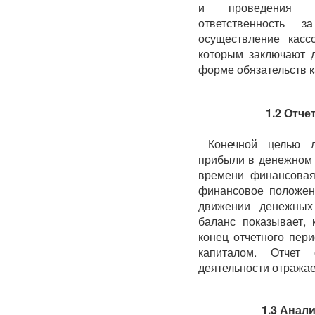
и проведения р
ответственность 
осуществление касс
которым заключают д
форме обязательств к
1.2 Отч
Конечной целью л
прибыли в денежном
времени финансовая
финансовое положени
движении денежных 
баланс показывает, 
конец отчетного пер
капиталом. Отчет 
деятельности отражает
1.3 Анал