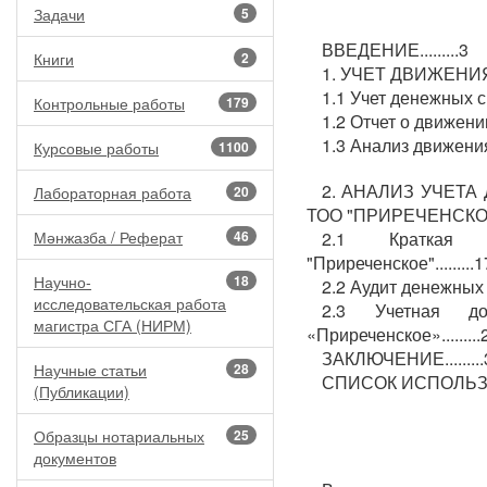
Задачи
5
ВВЕДЕНИЕ.........3
Книги
2
1. УЧЕТ ДВИЖЕНИЯ 
1.1 Учет денежных сре
Контрольные работы
179
1.2 Отчет о движении
1.3 Анализ движения 
Курсовые работы
1100
2. АНАЛИЗ УЧЕТ
Лабораторная работа
20
ТОО "ПРИРЕЧЕНСКОЕ"..
Мәнжазба / Реферат
46
2.1 Краткая х
"Приреченское".........1
Научно-
18
2.2 Аудит денежных с
исследовательская работа
2.3 Учетная до
магистра СГА (НИРМ)
«Приреченское».........
ЗАКЛЮЧЕНИЕ.........
Научные статьи
28
СПИСОК ИСПОЛЬЗУЕ
(Публикации)
Образцы нотариальных
25
документов