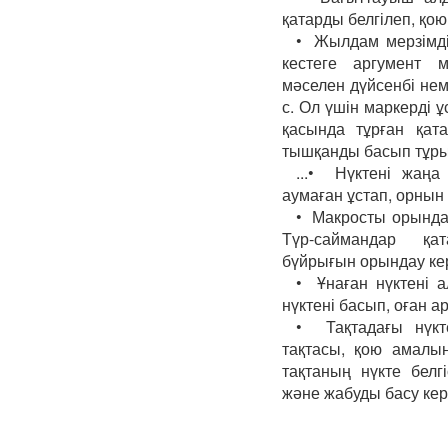
қатарды белгілеп, қо
• Жылдам мерзімді 
кестеге аргумент м
мәселен дүйсенбі неме
с. Ол үшін маркерді 
қасында тұрған қат
тышқанды басып тұры
...• Нүктені жаңа
аумаған ұстап, орнын
• Макросты орындау
Түр-саймандар қат
бүйрығын орындау ке
• Ұнаған нүктені а
нүктені басып, оған 
• Тақтадағы нүкте
тақтасы, қою амалы
тақтаның нүкте белгі
және жабуды басу кер