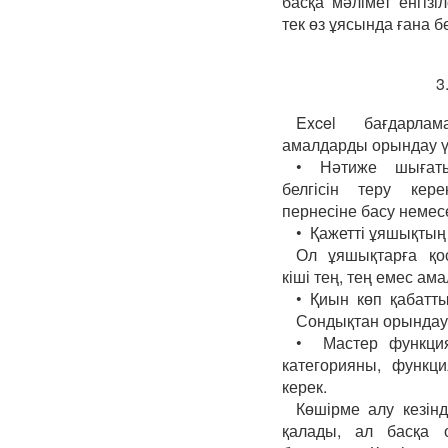
басқа мәлімет енгізі
тек өз ұясында ғана б
3
Excel бағдарла
амалдарды орындау ү
• Нәтиже шығаты
белгісін теру кер
пернесіне басу немес
• Қажетті ұяшықтың
Ол ұяшықтарға қосу
кіші тең, тең емес ам
• Қиын көп қабатты
Сондықтан орындау р
• Мастер функция
категорияны, функц
керек.
Көшірме алу кезінд
қалады, ал басқа 