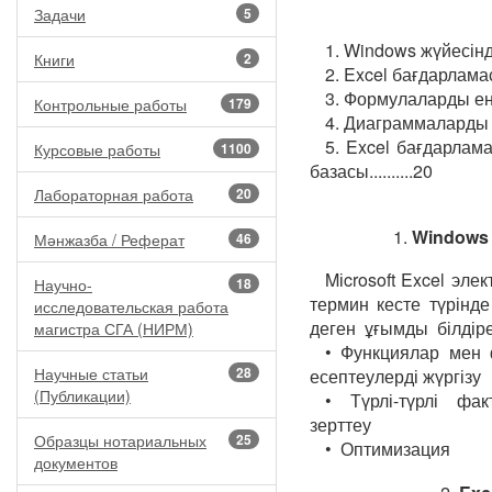
Задачи
5
1. Windows жүйесінде
Книги
2
2. Excel бағдарламасын
3. Формулаларды енгіз
Контрольные работы
179
4. Диаграммаларды жа
5. Excel бағдарлам
Курсовые работы
1100
базасы..........20
Лабораторная работа
20
1.
Windows 
Мәнжазба / Реферат
46
Mіcrosoft Excel эле
Научно-
18
термин кесте түрінд
исследовательская работа
деген ұғымды білдір
магистра СГА (НИРМ)
• Функциялар мен 
Научные статьи
28
есептеулерді жүргізу
(Публикации)
• Түрлі-түрлі фак
зерттеу
Образцы нотариальных
25
• Оптимизация
документов