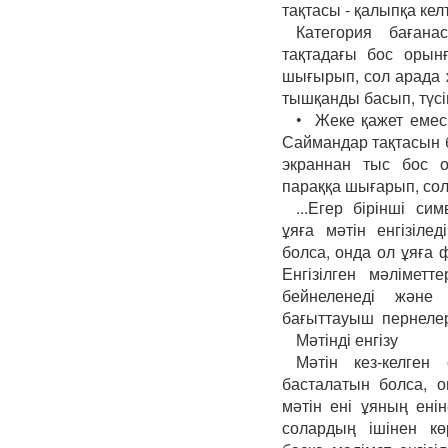
тақтасы - қалыпқа кел
Категория бағана
тақтадағы бос орынғ
шығырып, сол арада ж
тышқанды басып, түсін
• Жеке қажет емес 
Саймандар тақтасын б
экраннан тыс бос о
параққа шығарып, сол
...Егер бірінші си
ұяға мәтін енгізілед
болса, онда ол ұяға 
Енгізілген мәлімет
бейнеленеді және 
бағыттауыш пернелерд
Мәтінді енгізу
Мәтін кез-келген
басталатын болса, о
мәтін ені ұяның ені
солардың ішінен кө