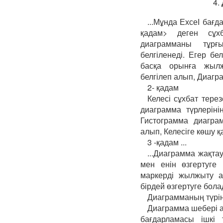
4.
...Мұнда ЕхсеІ бағ
қадам> деген сұх
диаграмманы тұрғ
белгіленеді. Егер бе
басқа орынға жылж
белгілеп алып, Диагра
2- қадам
Келесі сұхбат тере
диаграмма түрлерінің
Гистограмма диагра
алып, Келесіге көшу қ
3 -қадам ...
...Диаграмма жақт
мен енін өзгертуге
маркерді жылжыту 
бірдей өзгертуге бола
Диаграмманың түрін
Диаграмма шебері а
бағдарламасы ішкі т