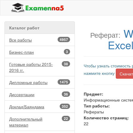
Каталог работ
W
Реферат:
Все работы
4957
Exce
Бизнес-план
3
Готовые работы 2015-
38
Чтобы узнать стоимость 
2016 гг.
нажмите кнопку
Скачат
Дипломные работы
1475
Предмет:
Диссертации
36
Информационные систем
Тип работы:
Доклад/Баяндама
352
Рефераты
Количество страниц:
Дополнительный
22
22
материал