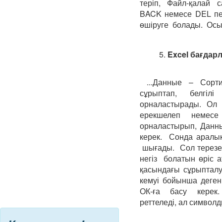
теріп, Файл-қалай с
BACK немесе DEL п
өшіруге болады. Осыд
5.
Excel бағдар
...Данные – Сорт
сұрыптап, белгіл
орналастырады. Ол 
ерекшелеп немесе
орналастырып, Дан
керек. Сонда аралы
шығады. Сол терезе
негіз болатын өріс 
қасындағы сұрыптал
кемуі бойынша деген 
ОК-ға басу керек
реттеледі, ал символ