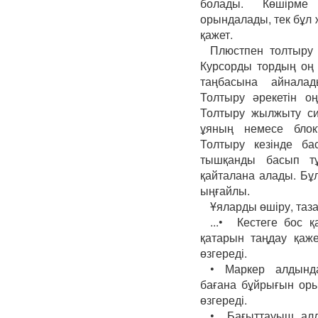
болады. Көшірме
орындалады, тек бұл ж
қажет.
Плюстпен толтыру 
Курсорды тордың оң 
таңбасына айнала
Толтыру әрекетін оң
Толтыру жылжыту си
ұяның немесе блокт
Толтыру кезінде ба
тышқанды басып т
қайталана алады. Бұл
ыңғайлы.
Ұяларды өшіру, таз
...• Кестеге бос 
қатарын таңдау қаж
өзгереді.
• Маркер алдында
бағана бұйрығын оры
өзгереді.
• Бағыттауыш алды