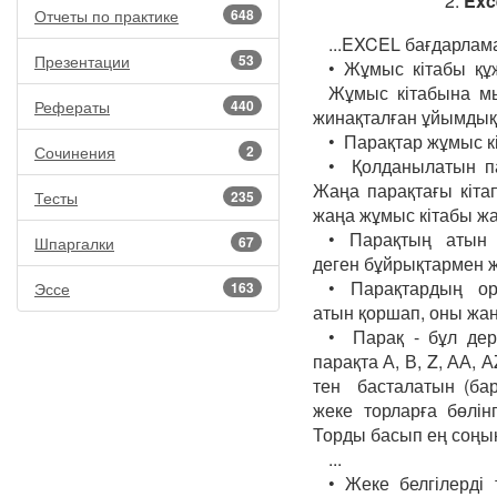
2.
Exc
Отчеты по практике
648
...EXCEL бағдарлам
Презентации
53
• Жұмыс кітабы құ
Жұмыс кітабына мы
Рефераты
440
жинақталған ұйымдық
• Парақтар жұмыс к
Сочинения
2
• Қолданылатын па
Жаңа парақтағы кіта
Тесты
235
жаңа жұмыс кітабы ж
• Парақтың атын ө
Шпаргалки
67
деген бұйрықтармен ж
• Парақтардың ор
Эссе
163
атын қоршап, оны жа
• Парақ - бұл дере
парақта А, В, Z, АА, А
тен басталатын (ба
жеке торларға бөлін
Торды басып ең соңын
...
• Жеке белгілерді 