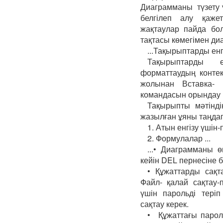
Диаграмманы түзету
белгілеп алу қаже
жақтаулар пайда бо
тақтасы көмегімен диа
...Тақырыптарды енг
Тақырыптарды е
форматтаудың контек
жолынан Вставка- 
командасын орындау 
Тақырыпты мәтінді
жазылған ұяны таңдап
1. Атын енгізу үшін
2. Формулалар ...
...• Диаграмманы ө
кейін DEL пернесіне б
• Құжаттарды сақт
Файл- қалай сақтау
үшін парольді теріп
сақтау керек.
• Құжаттағы парол