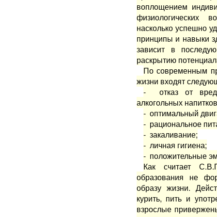
воплощением индиви
физиологических в
насколько успешно уд
принципы и навыки з
зависит в последую
раскрытию потенциал
По современным пр
жизни входят следую
- отказ от вредн
алкогольных напитков
- оптимальный двиг
- рациональное пит
- закаливание;
- личная гигиена;
- положительные эм
Как считает С.В
образования не фо
образу жизни. Дейс
курить, пить и упот
взрослые привержены