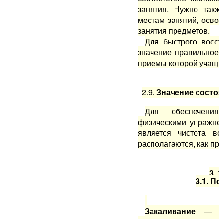
занятия. Нужно так
местам занятий, осв
занятия пред­метов.
Для быстрого восс
зна­чение правильно
приемы которой учащи
2.9.
Значение состо
Для обеспечени
физическими упражн
является чистота в
располагаются, как пр
3.
3.1. 
Закаливание
— эт