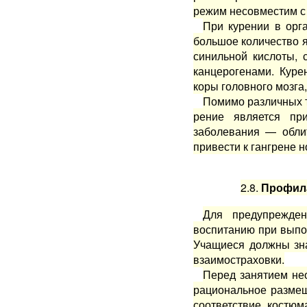
режим не­совместим с
При курении в орг
боль­шое количество 
синиль­ной кислоты,
канцероге­нами. Кур
коры головного мозга,
Помимо различных т
рение является пр
заболева­ния — обли
привести к гангрене н
2.8.
Профила
Для предупрежде
воспита­нию при вып
Учащиеся должны зна
взаимостра­ховки.
Перед занятием не
ра­циональное разме
соот­ветствие костю