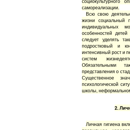
социокультурного 
самореализации.
Всю свою деятель
жизни социальный п
индивидуальных мо
особенностей детей
следует уделять та
подростковый и юн
интенсивный рост и п
систем жизнедеят
Обязательными т
представления о стад
Существенное зн
психологической ситу
школы, неформальном 
2. Лич
Личная гигиена вкл