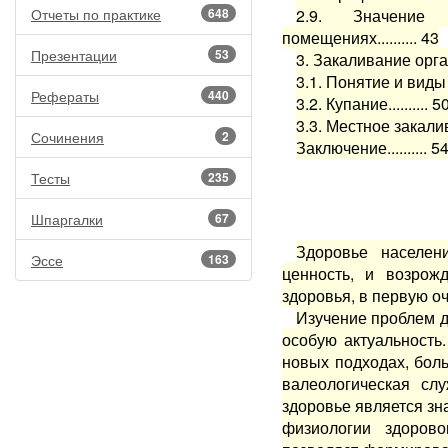
Отчеты по практике
648
2.9. Значение
помещениях.......... 43
Презентации
53
3. Закаливание органи
3.1. Понятие и виды з
Рефераты
440
3.2. Купание.......... 5
3.3. Местное закалива
Сочинения
2
Заключение.......... 5
Тесты
235
Шпаргалки
67
Здоровье населе
Эссе
163
ценность, и возрож
здоровья, в первую оч
Изучение проблем д
особую актуальность
новых подходах, бол
валеологическая сл
здоровье является зн
физиологии здорово