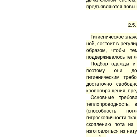
предъявляются повыш
2.5.
Гигиеническое знач
ной, состоит в регул
об­разом, чтобы те
поддерживалось тепл
Подбор одежды и 
поэтому они дол
гигиеническим треб
достаточно свободн
кровообращения, пред
Основные требов
теплопро­водность, 
(способность по
гигроскопичности тка
скоплению пота на 
изготовляться из на