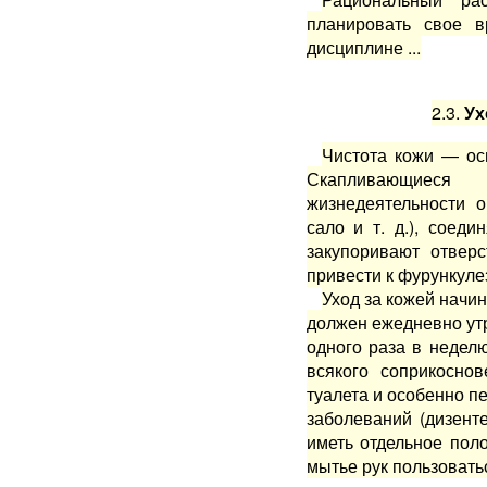
планиро­вать свое 
дисциплине ...
2.3.
Ух
Чистота кожи — ос
Скапливающиеся
жизнедеятельности о
сало и т. д.), соед
закупоривают отверс
привести к фурункуле
Уход за кожей начи
должен ежедневно утр
од­ного раза в неде
всякого соприкосно
туалета и осо­бенно 
заболеваний (дизент
иметь отдель­ное пол
мытье рук пользоватьс