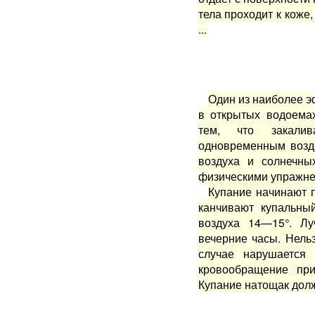
тела проходит к коже
...
Один из наиболее 
в открытых водоемах
тем, что закали
одновременным возд
воздуха и сол­нечн
физическими упражне­
Купание начинают 
канчивают купальны
воздуха 14—15°. Л
вечерние часы. Нельз
случае нарушается
кровообращение при
Купание натощак долж