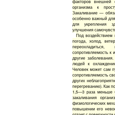
факторов внешней 
организма к прост
Закаливание — обяза
особенно важный для
для укрепления зд
улучшения самочувств
Под воздействием 
по­года, холод, вет
переохла­диться
сопротивляемость к 
другие заболевания.
людей к охлаждени
Человек может сам п
сопротивляемость св
других неблагоприят
перегреванию). Как п
1,5—3 раза меньше 
закаливания органи
физиологических меха
повышении его нево
отдает с поверхности 