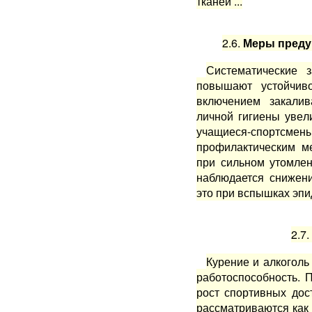
тканей ...
2.6.
Меры преду
Систематические 
повы­шают устойчив
включением закали
личной гигиены уве­
учащиеся-спортсмены
профилактическим ме
при сильном утомлен
наблюдается снижени
это при вспышках эпид
2.7.
Курение и алкоголь
работоспособность. 
рост спортивных дос
рассмат­риваются ка