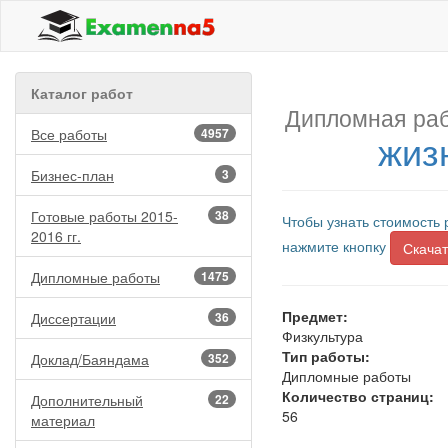
Каталог работ
Дипломная раб
Все работы
4957
жиз
Бизнес-план
3
Готовые работы 2015-
38
Чтобы узнать стоимость 
2016 гг.
нажмите кнопку
Скачат
Дипломные работы
1475
Предмет:
Диссертации
36
Физкультура
Тип работы:
Доклад/Баяндама
352
Дипломные работы
Количество страниц:
Дополнительный
22
56
материал