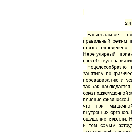
2.4
Рациональное п
правильный режим п
строго определено
Нерегулярный прие
способствует развити
Нецелесообразно 
заняти­ем по физиче
переварива­нию и ус
так как наблю­даетс
сока поджелудоч­ной ж
влияния физичес­кой н
что при мышечной
внутренних органов.
ощущение тяжести. 
и тем самым затруд
дыхательной систем