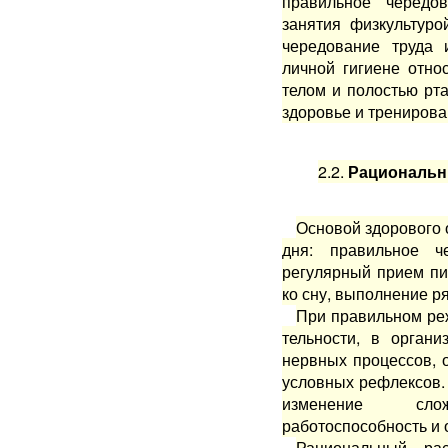
правильное чередов
занятия физкультур
чередование труда 
личной гигиене отно
телом и по­лостью рт
здоровье и тре­нирован
2.2.
Рациональны
Основой здорового 
дня: правильное ч
регулярный прием пи
ко сну, выполне­ние р
При правильном ре
тельности, в орган
нервных процессов, 
условных реф­лексов.
изменение сло­
работоспособность и 
Рациональный ра