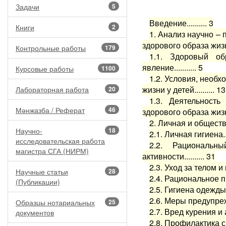
Задачи
5
Введение.......... 3
Книги
2
1. Анализ научно –
здорового образа жизни 
Контрольные работы
179
1.1. Здоровый об
явление........... 5
Курсовые работы
1100
1.2. Условия, необ
жизни у детей.......... 13
Лабораторная работа
20
1.3. Деятельност
Мәнжазба / Реферат
46
здорового образа жизни 
2. Личная и обществен
Научно-
18
2.1. Личная гигиена....
исследовательская работа
2.2. Рациональ
магистра СГА (НИРМ)
активности.......... 31
2.3. Уход за телом и
Научные статьи
28
2.4. Рациональное пит
(Публикации)
2.5. Гигиена одежды и 
2.6. Меры предупреж
Образцы нотариальных
25
2.7. Вред курения и ал
документов
2.8. Профилактика сп