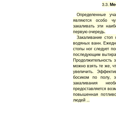
3.3.
Мес
Определенные учас
являются особо чу
закаливать эти наиб
первую очередь.
Закаливание стоп 
водя­ных ванн. Ежедн
стопы ног следует п
последующим вытир
Продолжитель­ность
можно взять те же, ч
увеличить. Эффекти
босиком по полу, з
закаливания необ
предоставляется возм
повышенная потливо
людей ...