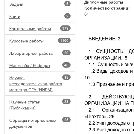
Дипломные работы
Задачи
5
Количество страниц:
61
Книги
2
Контрольные работы
179
ВВЕДЕНИЕ. 3
Курсовые работы
1100
1 СУЩНОСТЬ Д
Лабораторная работа
20
ОРГАНИЗАЦИИ.. 5
1.1 Сущность и знач
Мәнжазба / Реферат
46
1.2 Виды доходов и
10
Научно-
18
исследовательская работа
1.3 Признание и пр
магистра СГА (НИРМ)
2. ДЕЙСТВУЮ
Научные статьи
28
ОРГАНИЗАЦИИ НА ПР
(Публикации)
2.1 Организацион
«Шахтер». 26
Образцы нотариальных
25
2.2 Учет доходов от
документов
2.3 Учет доходов от