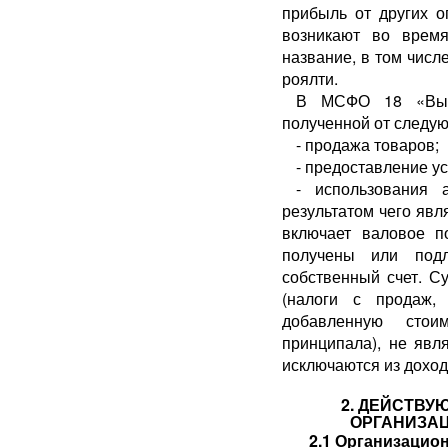
прибыль от других о
возникают во врем
название, в том числ
роялти.
В МСФО 18 «Выру
полученной от следую
- продажа товаров;
- предоставление ус
- использования 
результатом чего явл
включает валовое п
получены или под
собственный счет. С
(налоги с продаж,
добавленную стои
принципала), не явл
исключаются из дохода[
2. ДЕЙСТВУ
ОРГАНИЗАЦ
2.1 Организацио