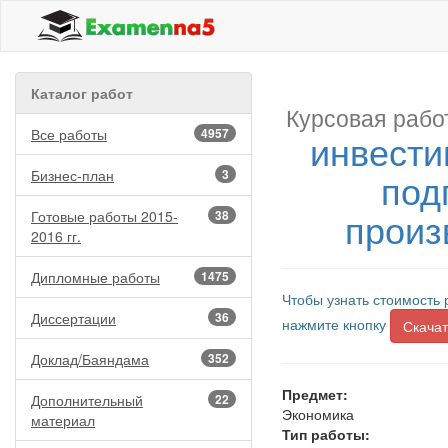
Каталог работ
Курсовая рабо
Все работы
4957
инвести
под
Бизнес-план
3
произв
Готовые работы 2015-
38
2016 гг.
Дипломные работы
1475
Чтобы узнать стоимость 
Диссертации
36
нажмите кнопку
Скачат
Доклад/Баяндама
352
Предмет:
Дополнительный
22
Экономика
материал
Тип работы: