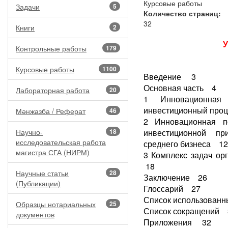
Курсовые работы
Задачи
5
Количество страниц:
32
Книги
2
У
Контрольные работы
179
Курсовые работы
1100
Введение 3
Основная часть 4
Лабораторная работа
20
1 Инновационная
инвестиционный про
Мәнжазба / Реферат
46
2 Инновационная п
Научно-
18
инвестиционной пр
исследовательская работа
среднего бизнеса 12
магистра СГА (НИРМ)
3 Комплекс задач ор
18
Научные статьи
28
Заключение 26
(Публикации)
Глоссарий 27
Список использованн
Образцы нотариальных
25
Список сокращений 
документов
Приложения 32