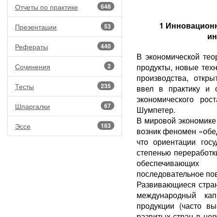
Отчеты по практике
648
1 Инновационн
Презентации
53
ин
Рефераты
440
В экономической те
Сочинения
2
продукты, новые тех
производства, откр
Тесты
235
ввел в практику и 
экономического рос
Шпаргалки
67
Шумпетер.
В мировой экономике 
Эссе
163
возник феномен «обе
что ориентации гос
степенью переработк
обеспечивающих
последовательное пов
Развивающиеся стра
международный кап
продукции (часто вы
развитых стран в цел