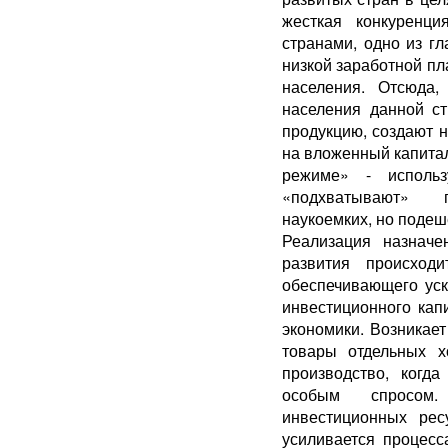
жесткая конкуренц
странами, одно из г
низкой заработной пл
населения. Отсюда,
населения данной с
продукцию, создают 
на вложенный капита
режиме» - использ
«подхватывают» п
наукоемких, но поде
Реализация назначе
развития происход
обеспечивающего уск
инвестиционного кап
экономики. Возникае
товары отдельных х
производство, когд
особым спросом. 
инвестиционных рес
усиливается процес