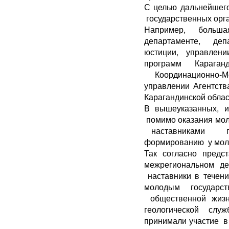
С целью дальнейшег
государственных орг
Например, больш
департаменте, деп
юстиции, управлен
программ Караган
Координационно-М
управлении Агентств
Карагандинской обла
В вышеуказанных, и
помимо оказания мо
наставниками про
формированию у моло
Так согласно пред
межрегиональном де
наставники в течен
молодым государс
общественной жизн
геологической сл
принимали участие в