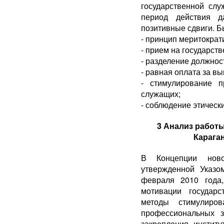
государственной слу
период действия д
позитивные сдвиги. Бы
- принцип меритократи
- прием на государст
- разделение должнос
- равная оплата за в
- стимулирование п
служащих;
- соблюдение этическ
3 Анализ работы
Караган
В Концепции нов
утвержденной Указо
февраля 2010 года,
мотивации государ
методы стимулиров
профессиональных з
закрепления институ