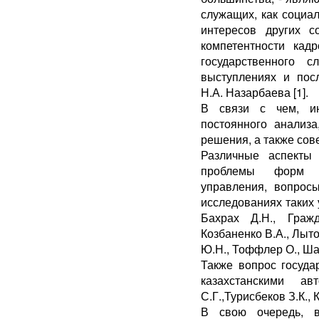
служащих, как социал
интересов других с
компетентности кад
государственного 
выступлениях и пос
Н.А. Назарбаева [1].
В связи с чем, ин
постоянного анализ
решения, а также со
Различные аспекты 
проблемы форм ре
управления, вопрос
исследованиях таких 
Бахрах Д.Н., Гражд
Козбаненко В.А., Лыто
Ю.Н., Тоффлер О., Ша
Также вопрос госуда
казахстанскими а
С.Г.,Турисбеков З.К., 
В свою очередь, в