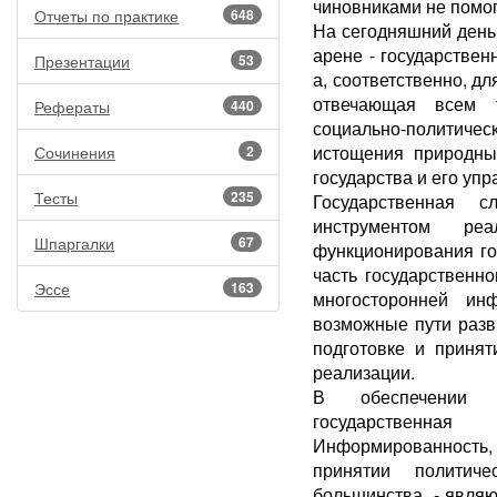
чиновниками не помог
Отчеты по практике
648
На сегодняшний день
арене - государстве
Презентации
53
а, соответственно, д
отвечающая всем т
Рефераты
440
социально-политич
истощения природны
Сочинения
2
государства и его упр
Тесты
235
Государственная 
инструментом ре
Шпаргалки
67
функционирования го
часть государственно
Эссе
163
многосторонней инф
возможные пути разв
подготовке и принят
реализации.
В обеспечении р
государственн
Информированность, 
принятии политич
большинства, - явля