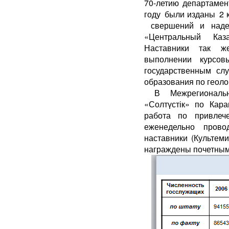
70-летию департамен
году были изданы 2 к
свершений и надеж
«Центральный Казах
Наставники так ж
выполнении курсо
государственным сл
образования по геоло
В Межрегионально
«Солтүстік» по Кара
работа по привлеч
еженедельно провод
наставники (Культемир
награждены почетны