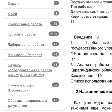
Государственное и муни
Задачи
5
Тип работы:
Дополнительный матери
Книги
2
Количество страниц:
19
Контрольные работы
179
Курсовые работы
1100
Введение 3
1 Глобальные тр
Лабораторная работа
20
государственного уп
2 Наставничество – 
Мәнжазба / Реферат
46
11
3 Анализ работы 
Научно-
18
Карагандинской облас
исследовательская работа
магистра СГА (НИРМ)
Заключение 19
Список использованн
Научные статьи
28
(Публикации)
2 Наставничество
Образцы нотариальных
25
Как утверждал к
документов
законами еще можно