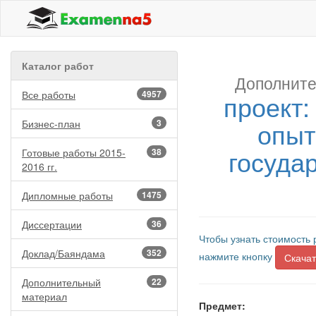
Каталог работ
Дополните
Все работы
4957
проект:
опыт
Бизнес-план
3
госуда
Готовые работы 2015-
38
2016 гг.
Дипломные работы
1475
Диссертации
36
Чтобы узнать стоимость 
Доклад/Баяндама
352
нажмите кнопку
Скачат
Дополнительный
22
материал
Предмет: