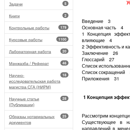
У
Задачи
5
Книги
2
Введение 3
Основная часть 4
Контрольные работы
179
1 Концепция эффек
Курсовые работы
1100
влияющие 4
2 Эффективность и к
Лабораторная работа
20
Заключение 26
Глоссарий 27
Мәнжазба / Реферат
46
Список использованн
Список сокращений 
Научно-
18
Приложения 31
исследовательская работа
магистра СГА (НИРМ)
1 Концепция эффек
Научные статьи
28
(Публикации)
Рассмотрим концепци
Образцы нотариальных
25
Существующее в н
документов
направлений в менед