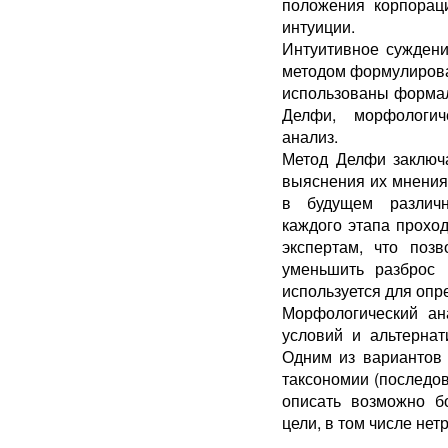
положения корпорац
интуиции.
Интуитивное суждени
методом формулирован
использованы формал
Делфи, морфологич
анализ.
Метод Делфи заключа
выяснения их мнения
в будущем различн
каждого этапа прохо
экспертам, что поз
уменьшить разброс 
используется для опр
Морфологический ан
условий и альтернат
Одним из вариантов 
таксономии (последо
описать возможно б
цели, в том числе не