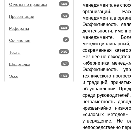
Отчеты по практике
648
менеджмента не спос
организаций. Ра
Презентации
53
менеджмента в орган
Эффективность явля
Рефераты
440
деятельности, именн
менеджменте. Бо
Сочинения
2
междисциплинарный, 
современная категор
Тесты
235
Без нее не обходятся
кибернетика, менеджм
Шпаргалки
67
Эффективность уп
технического прогрес
Эссе
163
и традиций, приняты
об управлении. Пред
среди руководителей
неграмотность дово
чрезвычайно низког
«силовых методов» 
утверждение. Не в
непосредственно пер