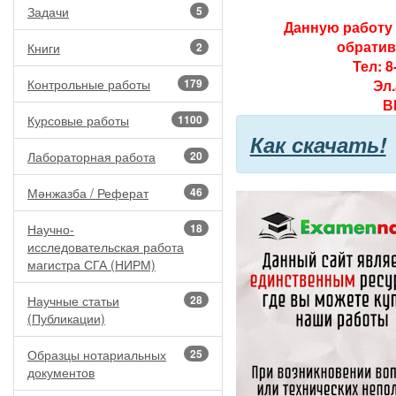
Задачи
5
Данную работу 
обратив
Книги
2
Тел: 8
Контрольные работы
179
Эл
В
Курсовые работы
1100
Как скачать!
Лабораторная работа
20
Мәнжазба / Реферат
46
Научно-
18
исследовательская работа
магистра СГА (НИРМ)
Научные статьи
28
(Публикации)
Образцы нотариальных
25
документов