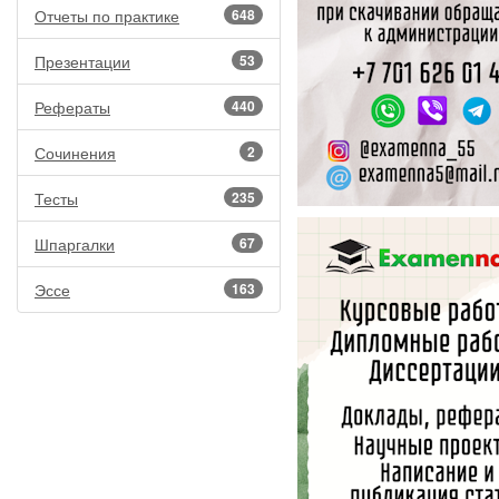
Отчеты по практике
648
Презентации
53
Рефераты
440
Сочинения
2
Тесты
235
Шпаргалки
67
Эссе
163