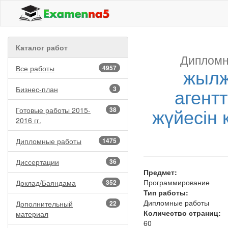
Каталог работ
Дипломн
Все работы
4957
жылж
агентт
Бизнес-план
3
жүйесін 
Готовые работы 2015-
38
2016 гг.
Дипломные работы
1475
Диссертации
36
Предмет:
Программирование
Доклад/Баяндама
352
Тип работы:
Дипломные работы
Дополнительный
22
Количество страниц:
материал
60