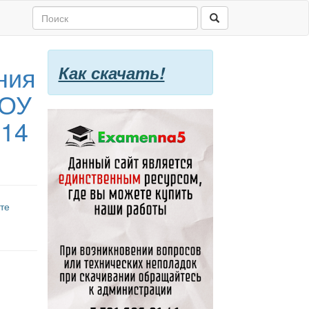
ния
Как скачать!
БОУ
014
те