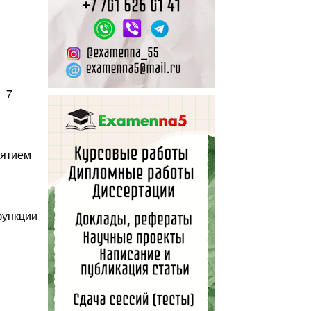
и 7
риятием
функции