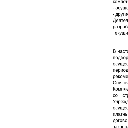
компет
- осущ
- друг
Деятел
разра
текущи
В наст
подбо
осущес
период
рекоме
Списоч
Компле
со ст
Учреж
осущес
платн
догов
законо