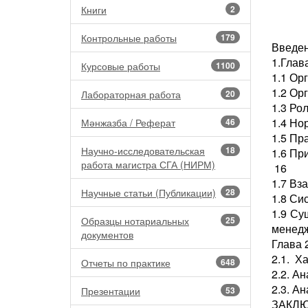
Книги
2
Контрольные работы
179
Введе
1.Глав
Курсовые работы
1100
1.1 Ор
1.2 Ор
Лабораторная работа
20
1.3 Ро
1.4 Но
Мәнжазба / Реферат
46
1.5 Пр
Научно-исследовательская
18
1.6 Пр
работа магистра СГА (НИРМ)
16
1.7 Вз
Научные статьи (Публикации)
28
1.8 Си
1.9 Су
Образцы нотариальных
25
менед
документов
Глава 
2.1. Х
Отчеты по практике
648
2.2. А
2.3. А
Презентации
53
ЗАКЛ