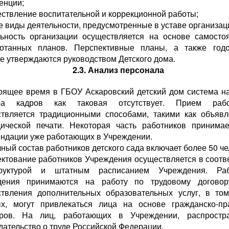
енции;
ествление воспитательной и коррекционной работы;
ие виды деятельности, предусмотренные в уставе организац
ьность организации осуществляется на основе самосто
ботанных планов. Перспективные планы, а также год
е утверждаются руководством Детского дома.
2.3. Анализ персонала
оящее время в ГБОУ Аскаровский детский дом система н
ра кадров как таковая отсутствует. Прием рабо
твляется традиционными способами, такими как объяв
ической печати. Некоторая часть работников принима
ндации уже работающих в Учреждении.
ный состав работников детского сада включает более 50 че
ктование работников Учреждения осуществляется в соотв
руктурой и штатным расписанием Учреждения. Раб
дения принимаются на работу по трудовому договор
твления дополнительных образовательных услуг, в то
ых, могут привлекаться лица на основе гражданско-пр
оров. На лиц, работающих в Учреждении, распростра
дательство о труде Российской Федерации.