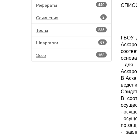
СПИС
Рефераты
440
Сочинения
2
Тесты
235
ГБОУ д
Шпаргалки
67
Аскар
соотв
Эссе
163
основа
для д
Аскаро
В Аска
веден
Свидет
В соо
осущес
- осущ
- осущ
по защ
- зак