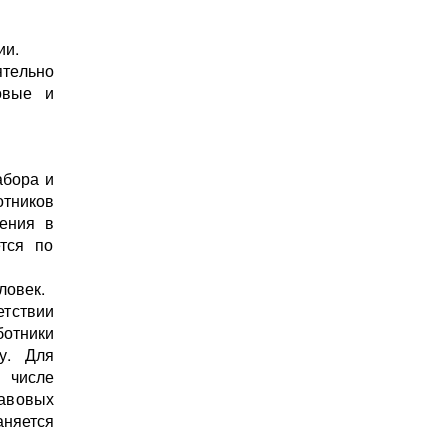
ии.
ятельно
овые и
абора и
тников
ления в
ется по
ловек.
етствии
отники
у. Для
м числе
авовых
няется