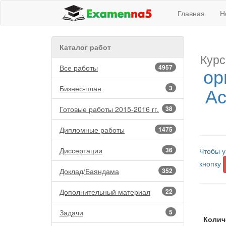
Главная
Н
Каталог работ
Курс
Все работы
4957
ор
Ас
Бизнес-план
3
Готовые работы 2015-2016 гг.
38
Дипломные работы
1475
Диссертации
36
Чтобы у
кнопку
Доклад/Баяндама
352
Дополнительный материал
22
Задачи
5
Колич