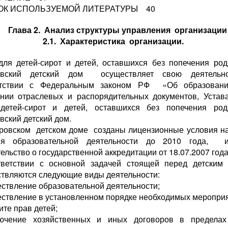
ОК ИСПОЛЬЗУЕМОЙ ЛИТЕРАТУРЫ 40
Глава 2. Анализ структуры управления организации
2.1. Характеристика организации.
ля детей-сирот и детей, оставшихся без попечения род
овский детский дом осуществляет свою деятельн
етствии с Федеральным законом РФ «Об образовани
нии отраслевых и распорядительных документов, Уста
етей-сирот и детей, оставшихся без попечения роди
вский детский дом.
ровском детском доме созданы лицензионные условия н
ия образовательной деятельности до 2010 года, и
ельство о государственной аккредитации от 18.07.2007 года
тветствии с основной задачей стоящей перед детским 
твляются следующие виды деятельности:
ествление образовательной деятельности;
ествление в установленном порядке необходимых меропри
ите прав детей;
лючение хозяйственных и иных договоров в пределах