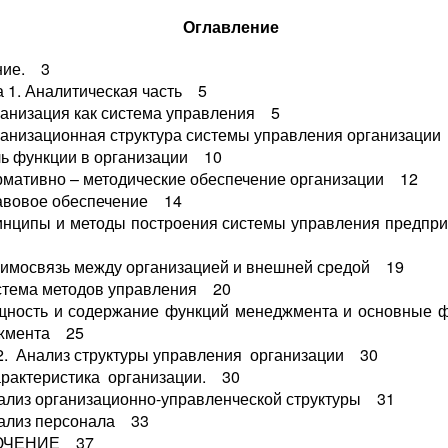
Оглавление
ние. 3
а 1. Аналитическая часть 5
ганизация как система управления 5
ганизационная структура системы управления организаци
ль функции в организации 10
рмативно – методические обеспечение организации 12
авовое обеспечение 14
инципы и методы построения системы управления предп
аимосвязь между организацией и внешней средой 19
стема методов управления 20
щность и содержание функций менеджмента и основные 
жмента 25
2. Анализ структуры управления организации 30
арактеристика организации. 30
нализ организационно-управленческой структуры 31
нализ персонала 33
ЮЧЕНИЕ 37