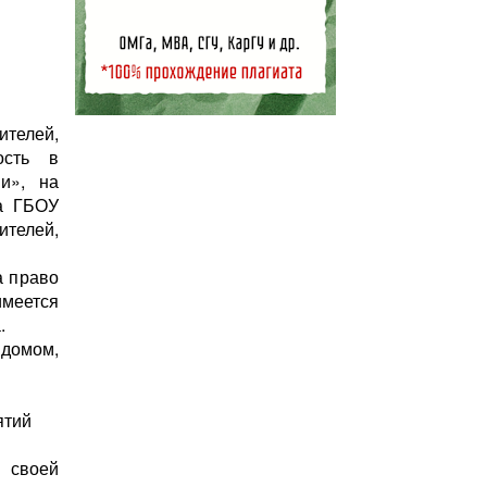
ителей,
ость в
и», на
ва ГБОУ
телей,
а право
меется
.
домом,
ятий
 своей