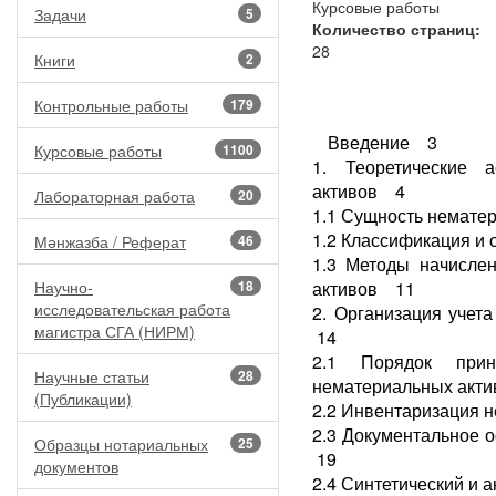
Курсовые работы
Задачи
5
Количество страниц:
28
Книги
2
Контрольные работы
179
Введение 3
Курсовые работы
1100
1. Теоретические 
активов 4
Лабораторная работа
20
1.1 Сущность немате
1.2 Классификация и
Мәнжазба / Реферат
46
1.3 Методы начисле
Научно-
18
активов 11
исследовательская работа
2. Организация учет
магистра СГА (НИРМ)
14
2.1 Порядок при
Научные статьи
28
нематериальных акт
(Публикации)
2.2 Инвентаризация 
2.3 Документальное 
Образцы нотариальных
25
19
документов
2.4 Синтетический и 