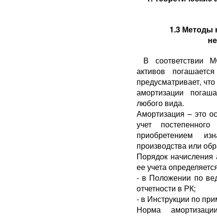
1.3 Методы
н
В соответствии М
активов погашаетс
предусматривает, что
амортизации погаша
любого вида.
Амортизация – это 
учет постепенного
приобретением из
производства или об
Порядок начисления 
ее учета определяетс
- в Положении по вед
отчетности в РК;
- в Инструкции по п
Норма амортизац