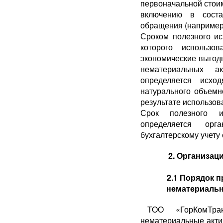
первоначальной стои
включению в соста
обращения (например,
Сроком полезного ис
которого использо
экономические выгоды
нематериальных а
определяется исхо
натурального объемн
результате использова
Срок полезного и
определяется ор
бухгалтерскому учету
2. Организац
2.1 Порядок 
нематериальн
ТОО «ГорКомТра
нематериальные акти