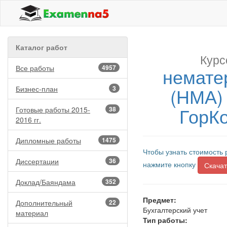
Каталог работ
Курс
Все работы
4957
немате
(НМА)
Бизнес-план
3
ГорКо
Готовые работы 2015-
38
2016 гг.
Дипломные работы
1475
Чтобы узнать стоимость 
Диссертации
36
нажмите кнопку
Скачат
Доклад/Баяндама
352
Предмет:
Дополнительный
22
Бухгалтерский учет
материал
Тип работы: