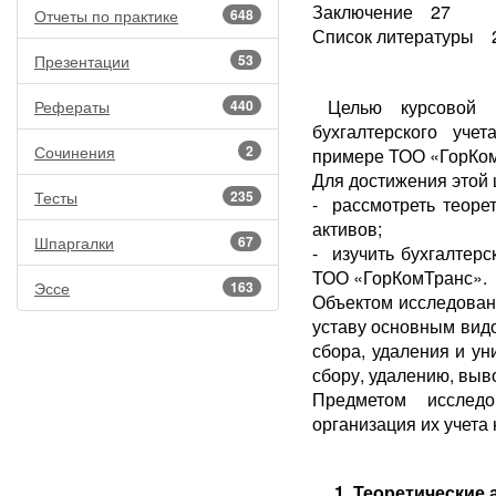
Заключение 27
Отчеты по практике
648
Список литературы 
Презентации
53
Целью курсовой 
Рефераты
440
бухгалтерского уче
Сочинения
2
примере ТОО «ГорК
Для достижения этой
Тесты
235
- рассмотреть теоре
активов;
Шпаргалки
67
- изучить бухгалтерс
ТОО «ГорКомТранс».
Эссе
163
Объектом исследован
уставу основным вид
сбора, удаления и ун
сбору, удалению, выв
Предметом иссле
организация их учета
1. Теоретические