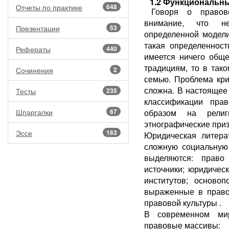
1.2 Функциональн
Отчеты по практике
648
Говоря о правов
внимание, что не
Презентации
53
определенной модели
такая определенност
Рефераты
440
имеется ничего обще
традициям, то в так
Сочинения
2
семью. Проблема кри
сложна. В настоящее
Тесты
235
классификации пра
Шпаргалки
67
образом на религи
этнографические при
Эссе
163
Юридическая литера
сложную социальную
выделяются: право
источники; юридичес
институтов; осново
выраженные в право
правовой культуры .
В современном мир
правовые массивы: