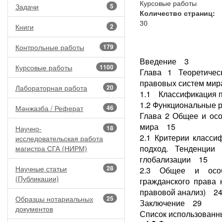
Курсовые работы
Задачи
5
Количество страниц:
30
Книги
2
Контрольные работы
179
Введение 3
Курсовые работы
1100
Глава 1 Теоретичес
правовых систем ми
Лабораторная работа
20
1.1 Классификация 
1.2 Функциональные 
Мәнжазба / Реферат
46
Глава 2 Общее и ос
мира 15
Научно-
18
2.1 Критерии класси
исследовательская работа
подход. Тенденции
магистра СГА (НИРМ)
глобализации 15
Научные статьи
28
2.3 Общее и особ
(Публикации)
гражданского права 
правовой анализ) 2
Образцы нотариальных
25
Заключение 29
документов
Список использованн