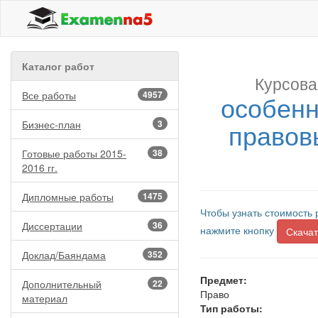
Каталог работ
Курсова
Все работы
4957
особенн
правов
Бизнес-план
3
Готовые работы 2015-
38
2016 гг.
Дипломные работы
1475
Чтобы узнать стоимость 
Диссертации
36
нажмите кнопку
Скачат
Доклад/Баяндама
352
Предмет:
Дополнительный
22
Право
материал
Тип работы: