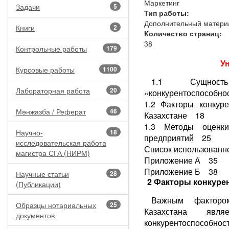
Маркетинг
Задачи
5
Тип работы:
Дополнительный матери
Книги
2
Количество страниц:
38
Контрольные работы
179
У
Курсовые работы
1100
1.1 Сущнос
Лабораторная работа
20
«конкурентоспособн
1.2 Факторы конкуре
Мәнжазба / Реферат
46
Казахстане 18
1.3 Методы оценки
Научно-
18
предприятий 25
исследовательская работа
Список использованн
магистра СГА (НИРМ)
Приложение А 35
Приложение Б 38
Научные статьи
28
2 Факторы конкуре
(Публикации)
Важным фактором
Образцы нотариальных
25
Казахстана явл
документов
конкурентоспособно