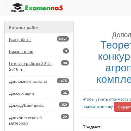
Каталог работ
Допол
Все работы
4957
Теоре
конку
Бизнес-план
3
агро
Готовые работы 2015-
38
2016 гг.
компле
Дипломные работы
1475
Диссертации
36
Чтобы узнать стоимость 
Доклад/Баяндама
352
нажмите кнопку
Скачат
Дополнительный
22
материал
Предмет: