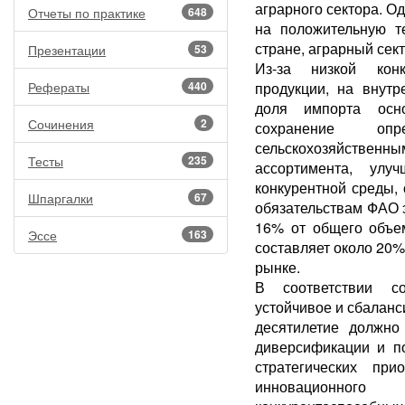
аграрного сектора. О
Отчеты по практике
648
на положительную т
стране, аграрный сек
Презентации
53
Из-за низкой конку
Рефераты
440
продукции, на внут
доля импорта осно
Сочинения
2
сохранение о
сельскохозяйствен
Тесты
235
ассортимента, улу
конкурентной среды
Шпаргалки
67
обязательствам ФАО э
16% от общего объем
Эссе
163
составляет около 20%
рынке.
В соответствии со
устойчивое и сбалан
десятилетие должно
диверсификации и п
стратегических при
инновационног