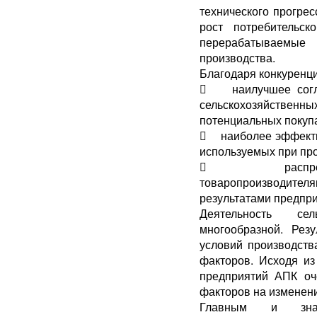
технического прогре
рост потребительс
перерабатываемы
производства.
Благодаря конкуренци
 наилучшее согла
сельскохозяйственн
потенциальных покуп
 наиболее эффектив
используемых при про
 распределе
товаропроизводит
результатами предпри
Деятельность се
многообразной. Резу
условий производств
факторов. Исходя из
предприятий АПК оч
факторов на изменени
Главным и зна