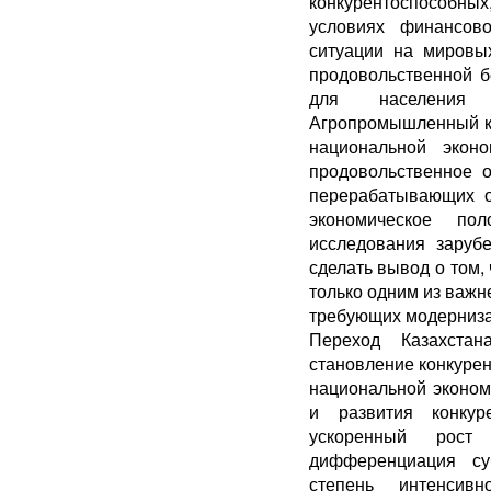
конкурентоспособных
условиях финансово
ситуации на мировы
продовольственной б
для населения 
Агропромышленный ко
национальной экон
продовольственное 
перерабатывающих от
экономическое по
исследования заруб
сделать вывод о том,
только одним из важн
требующих модерниза
Переход Казахста
становление конкурен
национальной эконо
и развития конкур
ускоренный рост
дифференциация су
степень интенсивн