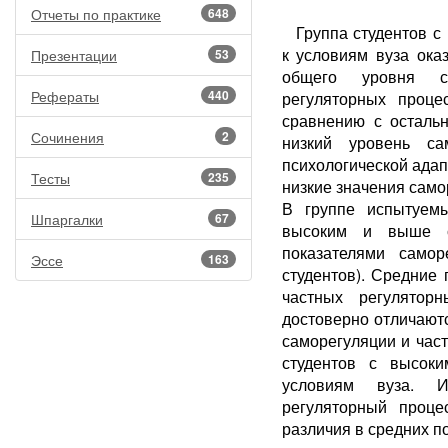
Отчеты по практике
648
Группа студентов с
к условиям вуза ока
Презентации
53
общего уровня са
Рефераты
440
регуляторных проце
сравнению с осталь
Сочинения
2
низкий уровень са
психологической адап
Тесты
235
низкие значения само
В группе испытуемы
Шпаргалки
67
высоким и выше с
показателями самор
Эссе
163
студентов). Средние
частных регулятор
достоверно отличаютс
саморегуляции и час
студентов с высоки
условиям вуза. И
регуляторный проце
различия в средних п