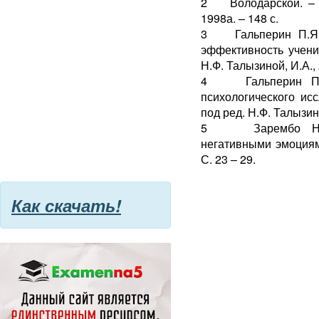
2 Володарской. – М
1998а. – 148 с.
3 Гальперин П.Я. 
эффективность учения
Н.Ф. Талызиной, И.А.,
4 Гальперин П.Я.
психологического исс
под ред. Н.Ф. Талызино
5 Зарембо Н.А. 
негативными эмоциям
С. 23 – 29.
Как скачать!