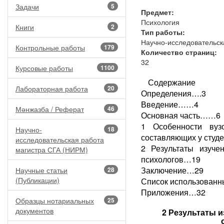
Задачи
5
Предмет:
Психология
Книги
2
Тип работы:
Научно-исследовательск
Контрольные работы
179
Количество страниц:
32
Курсовые работы
1100
Содержание
Лабораторная работа
20
Определения….3
Введение……4
Мәнжазба / Реферат
46
Основная часть……6
1 Особенности вуз
Научно-
18
составляющих у студе
исследовательская работа
2 Результаты изучен
магистра СГА (НИРМ)
психологов…19
Заключение…29
Научные статьи
28
(Публикации)
Список использован
Приложения…32
Образцы нотариальных
25
документов
2 Результаты 