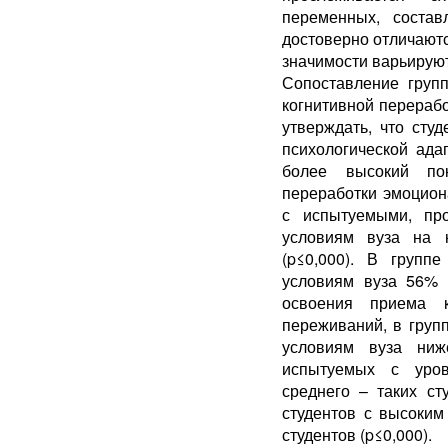
переменных, состав
достоверно отличаютс
значимости варьируют 
Сопоставление груп
когнитивной перераб
утверждать, что сту
психологической ада
более высокий пок
переработки эмоцион
с испытуемыми, пр
условиям вуза на 
(p≤0,000). В групп
условиям вуза 56% 
освоения приема к
переживаний, в груп
условиям вуза ниж
испытуемых с уров
среднего – таких ст
студентов с высоким
студентов (p≤0,000).