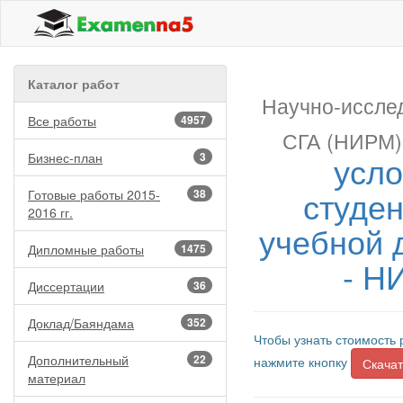
Каталог работ
Научно-иссле
Все работы
4957
СГА (НИРМ)
усло
Бизнес-план
3
студен
Готовые работы 2015-
38
2016 гг.
учебной 
Дипломные работы
1475
- Н
Диссертации
36
Доклад/Баяндама
352
Чтобы узнать стоимость 
Дополнительный
22
нажмите кнопку
Скачат
материал