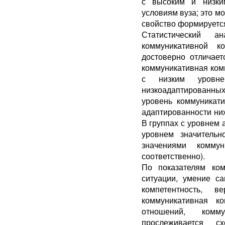
с высоким и низки
условиям вуза; это м
свойство формируется
Статистический 
коммуникативной к
достоверно отличает
коммуникативная ком
с низким уровн
низкоадаптированн
уровень коммуникати
адаптированности ниж
В группах с уровнем
уровнем значительн
значениями комму
соответственно).
По показателям ком
ситуации, умение са
компетентность, ве
коммуникативная ко
отношений, комму
прослеживается с