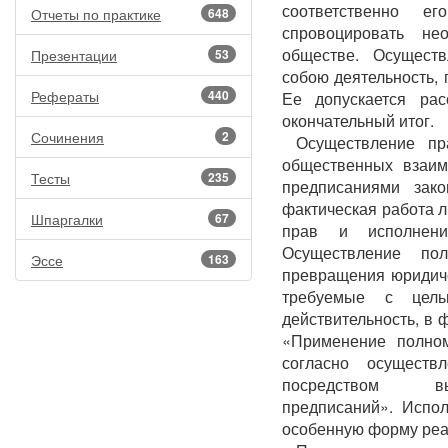
соответственно е
Отчеты по практике
648
спровоцировать не
обществе. Осуществ
Презентации
53
собою деятельность, 
Рефераты
440
Ее допускается рас
окончательный итог.
Сочинения
2
Осуществление пр
общественных взаим
Тесты
235
предписаниями зак
фактическая работа 
Шпаргалки
67
прав и исполнени
Осуществление по
Эссе
163
превращения юридич
требуемые с цель
действительность, в
«Применение полном
согласно осуществ
посредством вын
предписаний». Испо
особенную форму реа