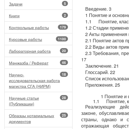
Задачи
5
Введение. 3
1 Понятие и основн
Книги
2
1.1 Понятие, клас
Контрольные работы
179
1.2 Стадии примене
2 Акты применения 
Курсовые работы
1100
2.1 Понятие актов 
2.2 Виды актов при
Лабораторная работа
20
2.3 Требования, пр
17
Мәнжазба / Реферат
46
Заключение. 21
Глоссарий. 22
Научно-
18
Список использован
исследовательская работа
Приложения. 25
магистра СГА (НИРМ)
1 Понятие и
Научные статьи
28
1.1 Понятие, к
(Публикации)
Реализующие дей
законе, обуславлива
Образцы нотариальных
25
страны, однако и 
документов
отражающая общест