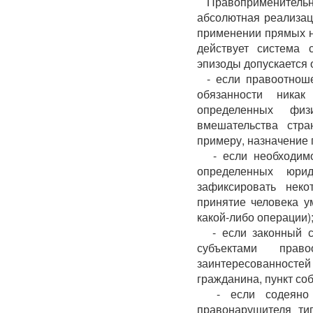
Правоприменитель
абсолютная реализац
применении прямых н
действует система 
эпизоды допускается 
- если правоотнош
обязанности ник
определенных фи
вмешательства стра
примеру, назначение 
- если необходимо
определенных юри
зафиксировать неко
принятие человека 
какой-либо операции)
- если законный с
субъектами прав
заинтересованностей
гражданина, пункт соб
- если содеяно 
правонарушителя ти