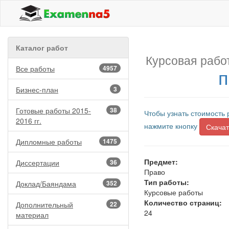
Каталог работ
Курсовая рабо
Все работы
4957
п
Бизнес-план
3
Готовые работы 2015-
38
Чтобы узнать стоимость 
2016 гг.
нажмите кнопку
Скачат
Дипломные работы
1475
Предмет:
Диссертации
36
Право
Тип работы:
Доклад/Баяндама
352
Курсовые работы
Количество страниц:
Дополнительный
22
24
материал