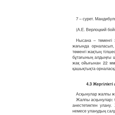
7 – сурет. Мандибу
(А.Е. Верлоцкий бо
Нысана – төменгі ж
жағында орналасып,
төменгі жақтың тілше
бұтағының алдыңғы ше
жақ ойығынан 22 мм
қашықтықта орналасқа
4.3 Жергілікт
Асқынулар жалпы жән
Жалпы асқынулар
:
анестетиктен улану.
немесе уланудың сал