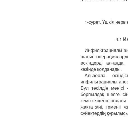
1-сурет. Үшкіл нерв қ
4.1
И
Инфильтрациялы ане
шағын операцияларды,
өскіндерді алғанда
кезінде қолданады.
Альвеола өсіндіс
инфильтрациялы анест
Бұл тәсілдің мәнісі 
борпылдақ шелге сін
кемікке жетіп, ондағы 
жақта жиі, төменгі 
сүйектердің құрылы