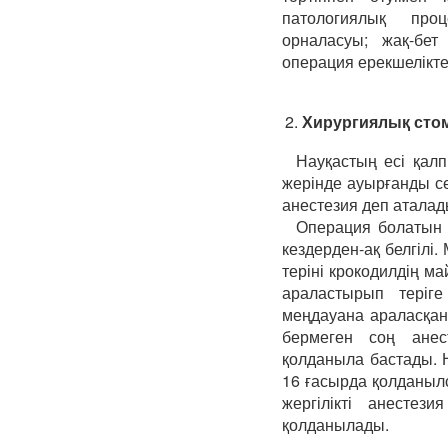
патологиялық про
орналасуы; жақ-бет
операция ерекшелікте
2.
Хирургиялық стом
Науқастың есі қалп
жерінде ауырғанды се
анестезия деп аталад
Операция болатын 
кездерден-ақ белгілі
теріні крокодилдің м
араластырып теріге
меңдауана араласқан
бермеген соң анес
қолданыла бастады. 
16 ғасырда қолданыл
жергілікті анестез
қолданылады.