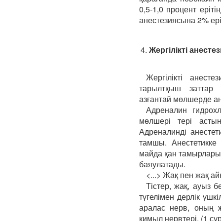
0,5-1,0 процент еріті
анестезиясына 2% ері
4.
Жергілікті анесте
Жергілікті анест
тарылтқыш заттар (
азғантай мөлшерде ан
Адреналин гидрохло
мөлшері тері асты
Адреналинді анестет
тамшы. Анестетикке 
майда қан тамырларын
баяулатады.
<...> Жақ пен жақ а
Тістер, жақ, ауыз б
түгелімен дерлік үшк
аралас нерв, оның ж
қимыл нервтері. (1 сур