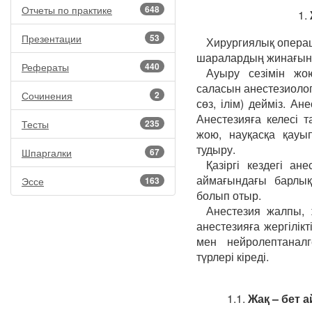
Отчеты по практике
648
1.
Презентации
53
Хирургиялық операц
шаралардың жинағын
Рефераты
440
Ауыру сезімін жо
саласын анестезиология
Сочинения
2
сөз, ілім) дейміз. А
Анестезияға келесі 
Тесты
235
жою, науқасқа қауы
тудыру.
Шпаргалки
67
Қазіргі кездегі ан
аймағындағы барлық
Эссе
163
болып отыр.
Анестезия жалпы, ж
анестезияға жергілікт
мен нейролептаналг
түрлері кіреді.
1.1.
Жақ – бет