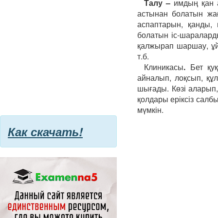
Талу –
имдың қан 
астынан болатын жағ
аспаптарын, қанды,
болатын іс-шаралард
қалжырап шаршау, ұй
т.б.
Клиникасы
.
Бет қу
айналып, лоқсып, құ
шығады. Көзі аларып
қолдары еріксіз салб
мүмкін.
Как скачать!