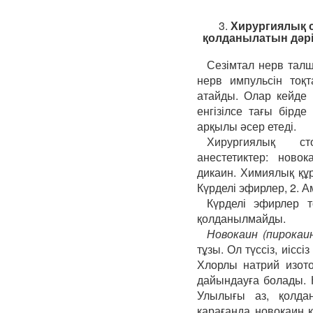
3.
Хирургиялық с
қолданылатын дәрі
Сезімтал нерв тал
нерв импульсін тоқт
атайды. Олар кейде 
енгізілсе тағы бірде
арқылы әсер етеді.
Хирургиялық ст
анестетиктер: ново
дикаин. Химиялық құр
Күрделі эфирлер, 2. А
Күрделі эфирлер 
қолданылмайды.
Новокаин (пирокаин
тұзы. Ол түссіз, иіссіз
Хлорлы натрий изотон
дайындауға болады. 
Улылығы аз, қолда
қарағанда новокаин 