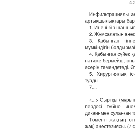
4.
Инфильтрациялы ан
артықшылықтары бар (
1. Инені бір шаншы
2. Жұмсалатын анес
3. Қабынған тінн
мүмкіндігін болдырма
4. Қабынған сүйек 
нәтиже бермейді, оны
әсерін төмендетеді. Ө
5. Хирургиялық іс
туады.
7....
<...> Сыртқы (мұрын 
пердесі түбіне ине
дикаинмен суланған 
Төменгі жақтың өтк
жақ) анестезиясы. (7 с