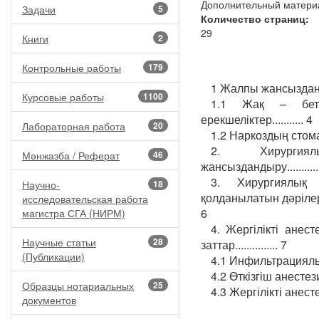
Дополнительный матери
Задачи
5
Количество страниц:
29
Книги
2
Контрольные работы
179
1 Жалпы жансыздандыру
Курсовые работы
1100
1.1 Жақ – бет 
ерекшеліктер........... 4
Лабораторная работа
20
1.2 Наркоздың стомат
2. Хирургиялы
Мәнжазба / Реферат
46
жансыздандыру............
3. Хирургиялық с
Научно-
18
қолданылатын дәрілерге
исследовательская работа
6
магистра СГА (НИРМ)
4. Жергілікті анес
Научные статьи
28
заттар............... 7
(Публикации)
4.1 Инфильтрациялы ан
4.2 Өткізгіш анестезиял
Образцы нотариальных
25
4.3 Жергілікті анестез
документов