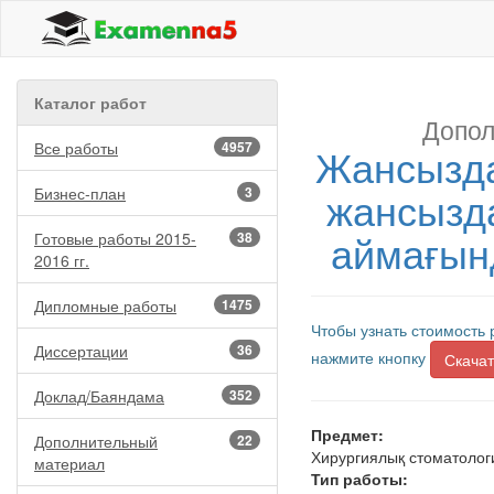
Каталог работ
Допол
Все работы
4957
Жансызд
жансызд
Бизнес-план
3
аймағын
Готовые работы 2015-
38
2016 гг.
Дипломные работы
1475
Чтобы узнать стоимость 
Диссертации
36
нажмите кнопку
Скачат
Доклад/Баяндама
352
Предмет:
Дополнительный
22
Хирургиялық стоматолог
материал
Тип работы: