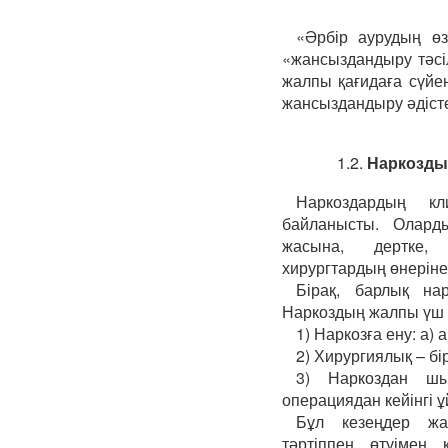
«Әрбір аурудың өз
«жансыздандыру тәсі
жалпы қағидаға сүйе
жансыздандыру әдісте
1.2.
Наркозды
Наркоздардың кл
байланысты. Олард
жасына, дертке, 
хирургтардың өнеріне
Бірақ, барлық на
Наркоздың жалпы үш 
1) Наркозға ену: а) 
2) Хирургиялық – бір
3) Наркоздан шы
операциядан кейінгі ұ
Бұл кезеңдер жа
тәртіппен өтуімен 