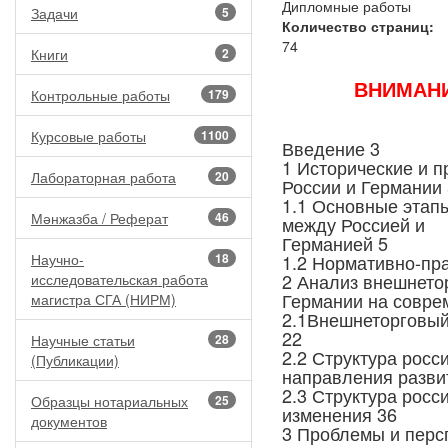
Дипломные работы
Задачи
5
Количество страниц:
74
Книги
2
ВНИМАНИЕ
Контрольные работы
179
Курсовые работы
1100
Введение 3
1 Исторические и 
Лабораторная работа
20
России и Германии 
1.1 Основные этап
Мәнжазба / Реферат
46
между Россией и
Германией 5
Научно-
18
1.2 Нормативно-пра
2 Анализ внешнетор
исследовательская работа
Германии на совре
магистра СГА (НИРМ)
2.1Внешнеторговый
22
Научные статьи
28
2.2 Структура росс
(Публикации)
направления разви
2.3 Структура росс
Образцы нотариальных
25
изменения 36
документов
3 Проблемы и перс