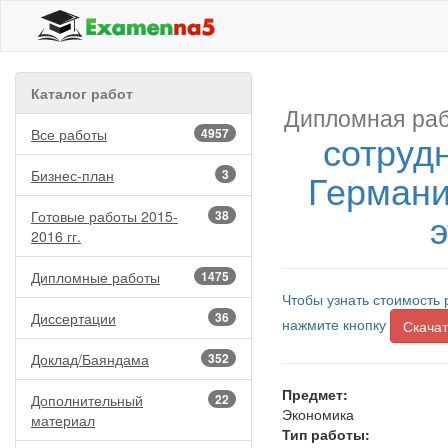
Каталог работ
Дипломная раб
Все работы
4957
сотруд
Германи
Бизнес-план
3
э
Готовые работы 2015-
38
2016 гг.
Дипломные работы
1475
Чтобы узнать стоимость 
Диссертации
36
нажмите кнопку
Скачат
Доклад/Баяндама
352
Предмет:
Дополнительный
22
Экономика
материал
Тип работы: