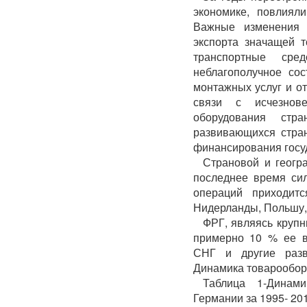
экономике, повлиял
Важные изменения 
экспорта значащей 
транспортные сре
неблагополучное сос
монтажных услуг и от
связи с исчезнов
оборудования стр
развивающихся стран
финансирования госу
Страновой и геогр
последнее время си
операций приходитс
Нидерланды, Польшу,
ФРГ, являясь крупн
примерно 10 % ее в
СНГ и другие разв
Динамика товарооборо
Таблица 1-Динам
Германии за 1995- 201