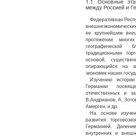
1.1 Основные эта
между Россией и Г
Федеративная Респу
внешнеэкономических
ее крупнейшим вне
протяжении многи
географической б
традиционными торг
основой, существен
опирающийся на зн
экономик наших госуд
Изучению истории
Германии посвящ
отечественных и за
В.Андрианов, А. Зото
Амерген, и др.
На основе изуче
развития торговоэк
Германией. Делени
внутренних и внешн