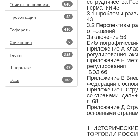
сотрудничества Рос
Отчеты по практике
648
Германии 43
3.1 Проблемы разв
Презентации
53
43
3.2 Перспективы ра
Рефераты
440
отношений
Заключение 56
Библиографический
Сочинения
2
Приложение А Клас
регулирования экс
Тесты
235
Приложение Б Мето
регулирования
Шпаргалки
67
ВЭД 66
Приложение В Внеш
Эссе
163
Федерации с основ
Приложение Г Стру
со странами дальн
г. 68
Приложение Д Струк
основными странам
1 ИСТОРИЧЕСКИ
ТОРГОВЛИ РОССИ