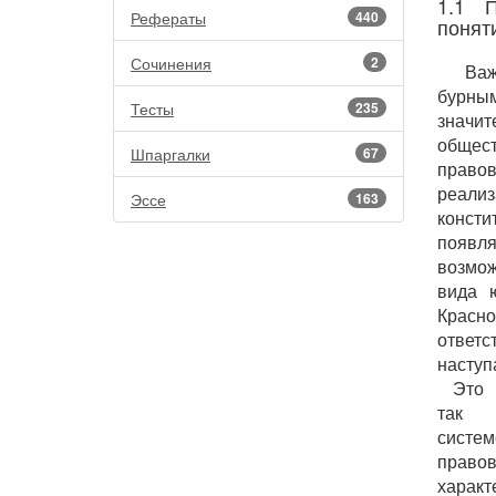
1.1 П
Рефераты
440
понят
Сочинения
2
Важн
бурны
Тесты
235
значи
общес
Шпаргалки
67
правов
реализ
Эссе
163
конст
появля
возмож
вида 
Красно
ответс
наступ
Это 
так к
систем
правов
характ