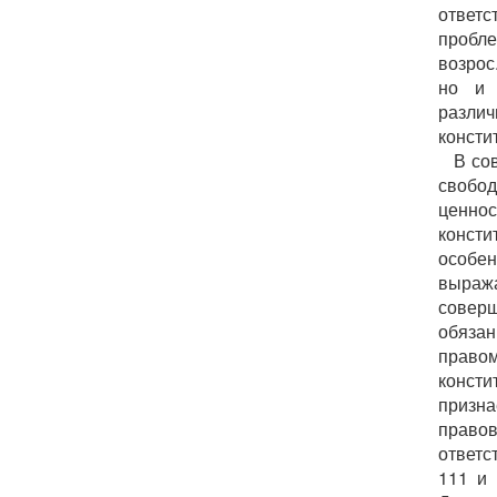
ответс
пробле
возрос
но и 
разли
консти
В со
свобод
ценнос
консти
особе
выраж
совер
обяза
право
консти
призна
правов
ответс
111 и 