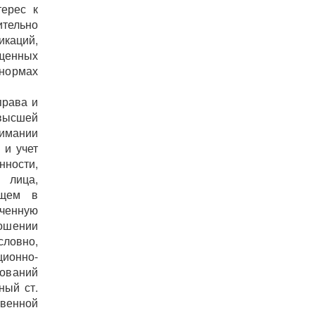
терес к
ительно
икаций,
щенных
нормах
права и
 высшей
нимании
 и учет
ности,
 лица,
ящем в
ченную
ошении
словно,
ционно-
нований
ный ст.
твенной