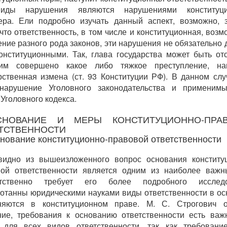
иды нарушения являются нарушениями конституци
ера. Ели подробно изучать данный аспект, возможно, 
 что ответственность, в том числе и конституционная, возм
ние разного рода законов, эти нарушения не обязательно
онституционными. Так, глава государства может быть от
им совершено какое либо тяжкое преступление, на
рственная измена (ст. 93 Конституции РФ). В данном слу
 нарушение Уголовного законодательства и применимы
Уголовного кодекса.
НОВАНИЕ И МЕРЫ КОНСТИТУЦИОННО-ПРА
ТСТВЕННОСТИ
снование конституционно-правовой ответственности
видно из вышеизложенного вопрос основания конститу
ой ответственности является одним из наиболее важн
етственно требует его более подробного исследо
отанны юридическими науками виды ответственности в о
няются в конституционном праве. М. С. Строгович о
ие, требования к основанию ответственности есть ва
т для всех видов ответственности, так как требовани