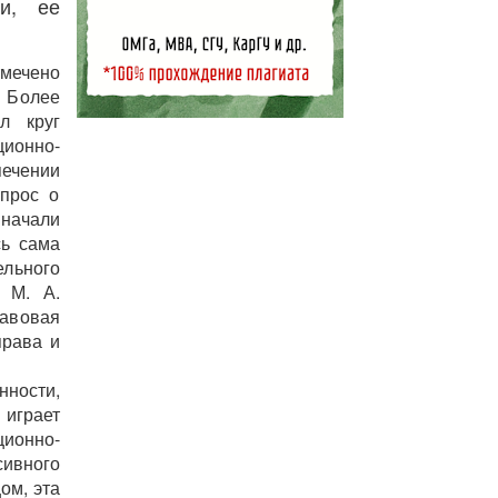
ти, ее
мечено
 Более
л круг
ионно-
печении
опрос о
начали
сь сама
ельного
 М. А.
равовая
права и
нности,
играет
ционно-
сивного
ом, эта