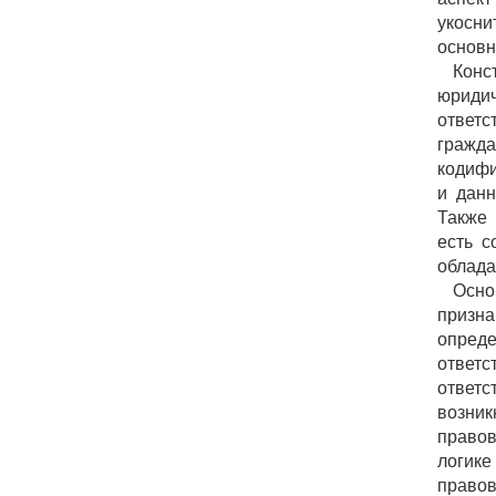
укосн
основн
Кон
юриди
ответс
гражда
кодифи
и данн
Также 
есть с
облада
Осно
призна
опред
ответ
ответ
возни
правов
логике
правов