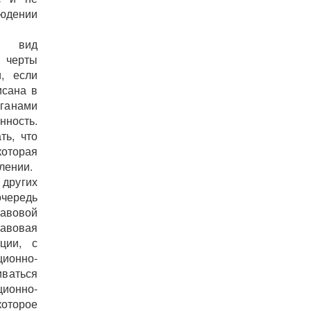
юдении
ый вид
 черты
и, если
исана в
рганами
нность.
ть, что
которая
лении.
других
очередь
авовой
авовая
ции, с
ионно-
иваться
ционно-
которое