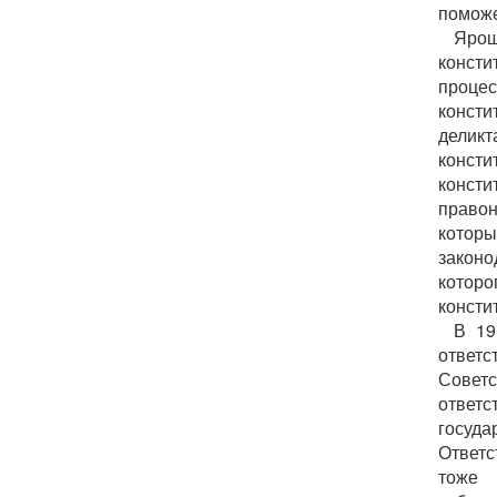
поможе
Яро
консти
проце
консти
деликт
конст
конст
право
котор
законо
которо
консти
В 19
ответс
Совет
ответс
госуд
Ответс
тоже 