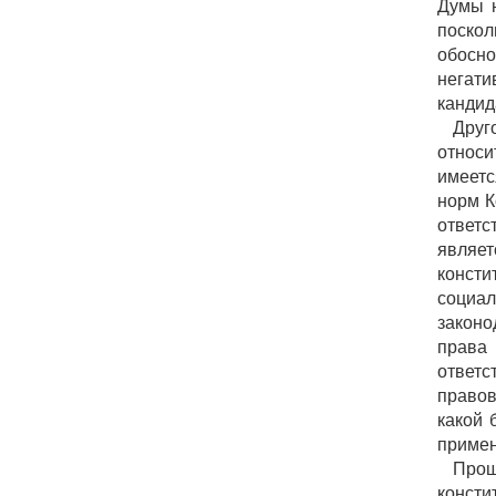
Думы н
поско
обосн
негат
кандид
Друг
относи
имеетс
норм К
ответс
являет
конст
социа
законо
права
ответс
правов
какой 
примен
Про
консти