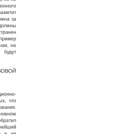
онного
заметит
ожна за
 должны
странен
пример
чаи, на
 будут
ВОВОЙ
ционно-
ых, что
вания.
сновном
братил
жнейший
е и не