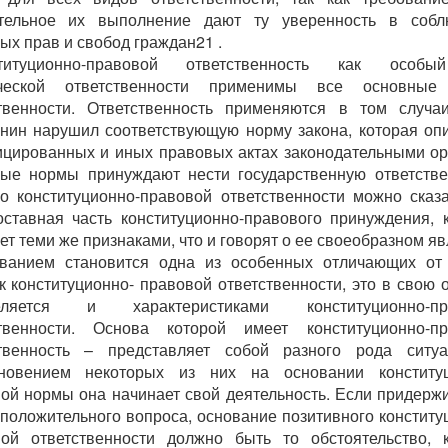
ительное их выполнение дают ту уверенность в собл
ых прав и свобод граждан21 .
ституционно-правовой ответственность как особ
ческой ответственности применимы все основные
твенности. Ответственность применяются в том случа
нин нарушил соответствующую норму закона, которая оп
цированных и иных правовых актах законодательными о
ые нормы принуждают нести государственную ответстве
о конституционно-правовой ответственности можно сказа
оставная часть конституционно-правового принуждения, 
ет теми же признаками, что и говорят о ее своеобразном яв
ванием становится одна из особенных отличающих от 
к конституционно- правовой ответственности, это в свою 
еляется и характеристиками конституционно-пр
ственности. Основа которой имеет конституционно-пр
ственность – представляет собой разного рода ситуа
кновением некоторых из них на основании конституц
ой нормы она начинает свой деятельность. Если придерж
 положительного вопроса, основание позитивного конститу
ой ответственности должно быть то обстоятельство, 