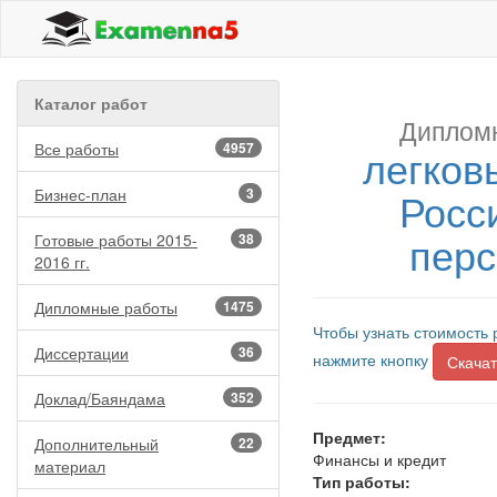
Каталог работ
Дипломн
Все работы
4957
легков
Росс
Бизнес-план
3
перс
Готовые работы 2015-
38
2016 гг.
Дипломные работы
1475
Чтобы узнать стоимость 
Диссертации
36
нажмите кнопку
Скачат
Доклад/Баяндама
352
Предмет:
Дополнительный
22
Финансы и кредит
материал
Тип работы: