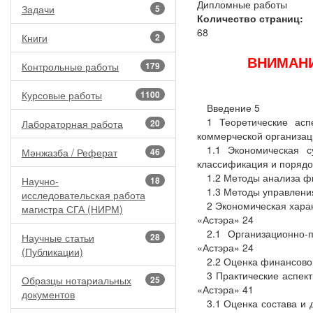
Дипломные работы
Задачи
5
Количество страниц:
68
Книги
2
ВНИМАНИ
Контрольные работы
179
Курсовые работы
1100
Введение 5
1 Теоретические ас
Лабораторная работа
20
коммерческой организац
1.1 Экономическая с
Мәнжазба / Реферат
46
классификация и порядо
1.2 Методы анализа ф
Научно-
18
1.3 Методы управлени
исследовательская работа
2 Экономическая хара
магистра СГА (НИРМ)
«Астэра» 24
2.1 Организационно-
Научные статьи
28
«Астэра» 24
(Публикации)
2.2 Оценка финансово
3 Практические аспе
Образцы нотариальных
25
«Астэра» 41
документов
3.1 Оценка состава и