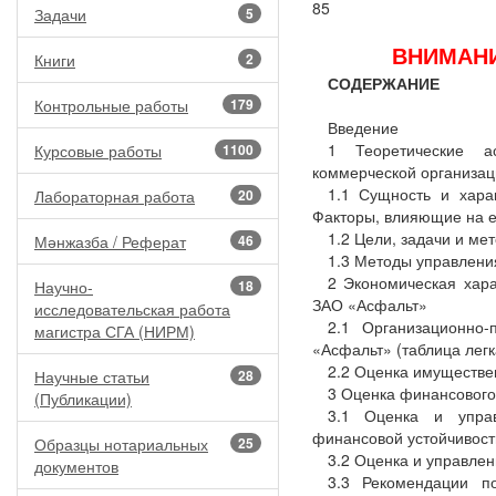
85
Задачи
5
ВНИМАНИ
Книги
2
СОДЕРЖАНИЕ
Контрольные работы
179
Введение
1 Теоретические а
Курсовые работы
1100
коммерческой организац
1.1 Сущность и хара
Лабораторная работа
20
Факторы, влияющие на е
1.2 Цели, задачи и ме
Мәнжазба / Реферат
46
1.3 Методы управлени
2 Экономическая хар
Научно-
18
ЗАО «Асфальт»
исследовательская работа
2.1 Организационно-
магистра СГА (НИРМ)
«Асфальт» (таблица легк
2.2 Оценка имуществе
Научные статьи
28
3 Оценка финансового
(Публикации)
3.1 Оценка и управ
финансовой устойчивос
Образцы нотариальных
25
3.2 Оценка и управле
документов
3.3 Рекомендации п