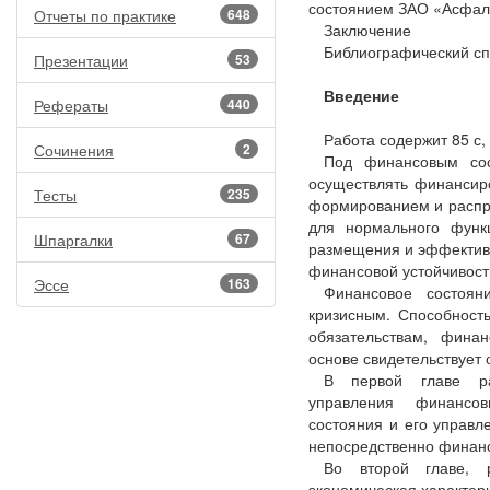
состоянием ЗАО «Асфал
Отчеты по практике
648
Заключение
Библиографический сп
Презентации
53
Введение
Рефераты
440
Работа содержит 85 с, 
Сочинения
2
Под финансовым сос
осуществлять финансиро
Тесты
235
формированием и распр
для нормального функ
Шпаргалки
67
размещения и эффективн
финансовой устойчивост
Эссе
163
Финансовое состоян
кризисным. Способност
обязательствам, фина
основе свидетельствует 
В первой главе ра
управления финансо
состояния и его управл
непосредственно финан
Во второй главе, 
экономическая характер