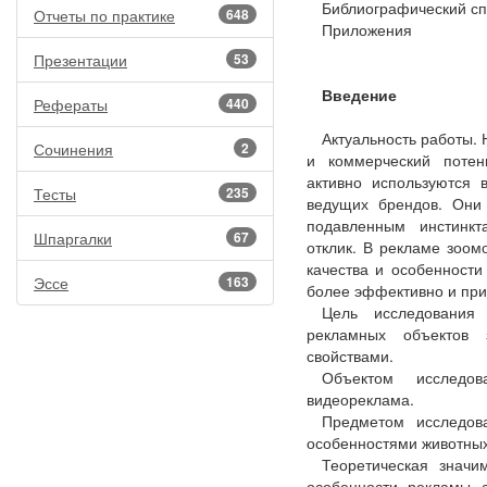
Библиографический сп
Отчеты по практике
648
Приложения
Презентации
53
Введение
Рефераты
440
Актуальность работы. 
Сочинения
2
и коммерческий поте
активно используются 
Тесты
235
ведущих брендов. Они
подавленным инстинкт
Шпаргалки
67
отклик. В рекламе зоо
качества и особенности
Эссе
163
более эффективно и при
Цель исследования 
рекламных объектов
свойствами.
Объектом исследо
видеореклама.
Предметом исследов
особенностями животны
Теоретическая знач
особенности рекламы 