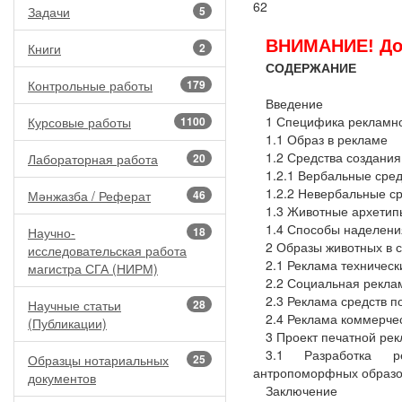
62
Задачи
5
ВНИМАНИЕ! До
Книги
2
СОДЕРЖАНИЕ
Контрольные работы
179
Введение
1 Специфика рекламно
Курсовые работы
1100
1.1 Образ в рекламе
1.2 Средства создания
Лабораторная работа
20
1.2.1 Вербальные сред
1.2.2 Невербальные с
Мәнжазба / Реферат
46
1.3 Животные архетип
1.4 Способы наделен
Научно-
18
2 Образы животных в 
исследовательская работа
2.1 Реклама техническ
магистра СГА (НИРМ)
2.2 Социальная рекла
2.3 Реклама средств п
Научные статьи
28
2.4 Реклама коммерче
(Публикации)
3 Проект печатной ре
3.1 Разработка р
Образцы нотариальных
25
антропоморфных образо
документов
Заключение