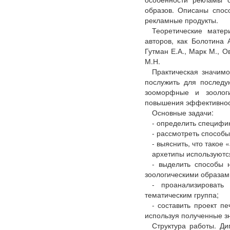
образов. Описаны спос
рекламные продукты.
Теоретические мате
авторов, как Болотина А
Гутман Е.А., Марк М., О
М.Н.
Практическая значим
послужить для последу
зооморфные и зоолог
повышения эффективнос
Основные задачи:
- определить специфик
- рассмотреть способы
- выяснить, что такое 
архетипы используютс
- выделить способы
зоологическими образам
- проанализировать
тематическим группа;
- составить проект п
используя полученные з
Структура работы. Ди