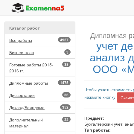
Каталог работ
Дипломная р
Все работы
4957
учет д
анализ 
Бизнес-план
3
ООО «Ма
Готовые работы 2015-
38
2016 гг.
Дипломные работы
1475
Чтобы узнать стоимость 
Диссертации
36
нажмите кнопку
Скачат
Доклад/Баяндама
352
Предмет:
Дополнительный
22
Бухгалтерский учет, анал
материал
Тип работы: