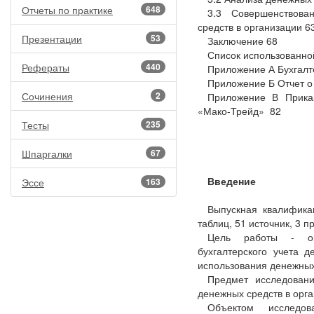
Отчеты по практике
648
3.3 Совершенствова
средств в организации 6
Презентации
53
Заключение 68
Список использованно
Рефераты
440
Приложение А Бухгалт
Приложение Б Отчет о
Сочинения
2
Приложение В Прика
«Мако-Трейд» 82
Тесты
235
Шпаргалки
67
Введение
Эссе
163
Выпускная квалифика
таблиц, 51 источник, 3 
Цель работы - опр
бухгалтерского учета 
использования денежных
Предмет исследовани
денежных средств в орга
Объектом исследо