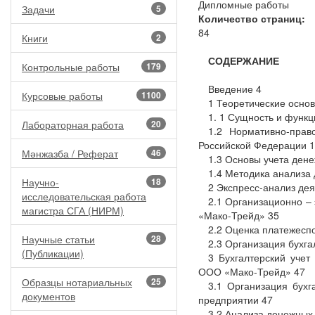
Дипломные работы
Задачи
5
Количество страниц:
84
Книги
2
СОДЕРЖАНИЕ
Контрольные работы
179
Введение 4
Курсовые работы
1100
1 Теоретические основ
1. 1 Сущность и функц
Лабораторная работа
20
1.2 Нормативно-прав
Российской Федерации 
Мәнжазба / Реферат
46
1.3 Основы учета дене
1.4 Методика анализа
Научно-
18
2 Экспресс-анализ де
исследовательская работа
2.1 Организационно –
магистра СГА (НИРМ)
«Мако-Трейд» 35
2.2 Оценка платежесп
Научные статьи
28
2.3 Организация бухга
(Публикации)
3 Бухгалтерский учет
ООО «Мако-Трейд» 47
Образцы нотариальных
25
3.1 Организация бухг
документов
предприятии 47
3.2 Анализа денежных 